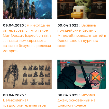
09.04.2025 :
Я никогда не
09.04.2025 :
Вызваны
интересовался, что такое
полицейские: фильм о
Clair Obscur: Expedition 33, а
Minecraft приводит детей в
за названием скрывается
бешенство от куриных
какая-то безумная ролевая
жокеев
история.
08.04.2025 :
08.04.2025 :
Игровой
Великолепная
джем, основанный на
градостроительная игра
ужасном колесе