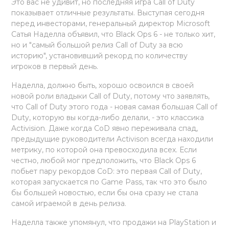
Это вас не удивит, но последняя игра Call of Duty
показывает отличные результаты. Выступая сегодня
перед инвесторами, генеральный директор Microsoft
Сатья Наделла объявил, что Black Ops 6 - не только хит,
но и "самый большой релиз Call of Duty за всю
историю", установивший рекорд по количеству
игроков в первый день.
Наделла, должно быть, хорошо освоился в своей
новой роли владыки Call of Duty, потому что заявлять,
что Call of Duty этого года - новая самая большая Call of
Duty, которую вы когда-либо делали, - это классика
Activision. Даже когда CoD явно переживала спад,
предыдущие руководители Activison всегда находили
метрику, по которой она превосходила всех. Если
честно, любой мог предположить, что Black Ops 6
побьет пару рекордов CoD: это первая Call of Duty,
которая запускается по Game Pass, так что это было
бы большей новостью, если бы она сразу не стала
самой играемой в день релиза.
Наделла также упомянул, что продажи на PlayStation и