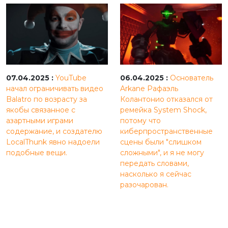
07.04.2025 :
YouTube
06.04.2025 :
Основатель
начал ограничивать видео
Arkane Рафаэль
Balatro по возрасту за
Колантонио отказался от
якобы связанное с
ремейка System Shock,
азартными играми
потому что
содержание, и создателю
киберпространственные
LocalThunk явно надоели
сцены были "слишком
подобные вещи.
сложными", и я не могу
передать словами,
насколько я сейчас
разочарован.