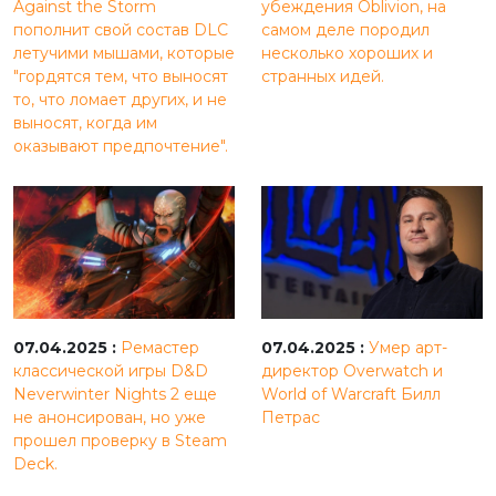
Against the Storm
убеждения Oblivion, на
пополнит свой состав DLC
самом деле породил
летучими мышами, которые
несколько хороших и
"гордятся тем, что выносят
странных идей.
то, что ломает других, и не
выносят, когда им
оказывают предпочтение".
07.04.2025 :
Ремастер
07.04.2025 :
Умер арт-
классической игры D&D
директор Overwatch и
Neverwinter Nights 2 еще
World of Warcraft Билл
не анонсирован, но уже
Петрас
прошел проверку в Steam
Deck.