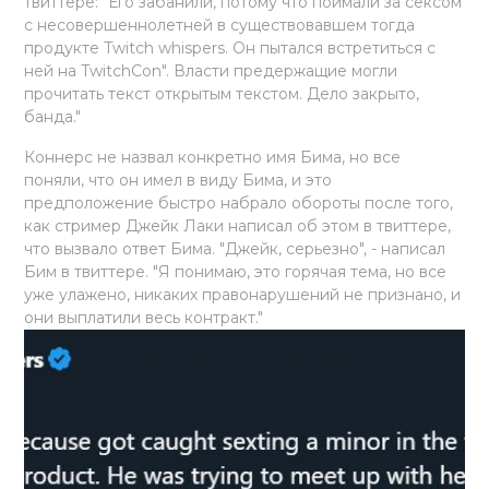
твиттере: "Его забанили, потому что поймали за сексом
с несовершеннолетней в существовавшем тогда
продукте Twitch whispers. Он пытался встретиться с
ней на TwitchCon". Власти предержащие могли
прочитать текст открытым текстом. Дело закрыто,
банда."
Коннерс не назвал конкретно имя Бима, но все
поняли, что он имел в виду Бима, и это
предположение быстро набрало обороты после того,
как стример Джейк Лаки написал об этом в твиттере,
что вызвало ответ Бима. "Джейк, серьезно", - написал
Бим в твиттере. "Я понимаю, это горячая тема, но все
уже улажено, никаких правонарушений не признано, и
они выплатили весь контракт."