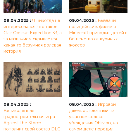
09.04.2025 :
Я никогда не
09.04.2025 :
Вызваны
интересовался, что такое
полицейские: фильм о
Clair Obscur: Expedition 33, а
Minecraft приводит детей в
за названием скрывается
бешенство от куриных
какая-то безумная ролевая
жокеев
история.
08.04.2025 :
08.04.2025 :
Игровой
Великолепная
джем, основанный на
градостроительная игра
ужасном колесе
Against the Storm
убеждения Oblivion, на
пополнит свой состав DLC
самом деле породил