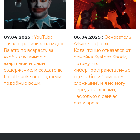
07.04.2025 :
YouTube
06.04.2025 :
Основатель
начал ограничивать видео
Arkane Рафаэль
Balatro по возрасту за
Колантонио отказался от
якобы связанное с
ремейка System Shock,
азартными играми
потому что
содержание, и создателю
киберпространственные
LocalThunk явно надоели
сцены были "слишком
подобные вещи.
сложными", и я не могу
передать словами,
насколько я сейчас
разочарован.