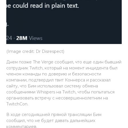
(Image credit: Dr Disrespect)
Днем позже The Verge сообщил, что еще один бывший
сотрудник Twitch, который на момент инцидента был
членом команды по доверию и безопасности
компании, подтвердил твит Коннерса и рассказал
сайту, что Бим использовал систему обмена
сообщениями Whispers на Twitch, чтобы попытаться
организовать встречу с несовершеннолетним на
TwitchCon.
В ходе сегодняшней прямой трансляции Бим
сообщил, что не будет давать дальнейших
комментариев.