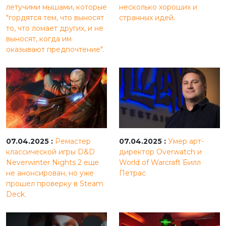
летучими мышами, которые
несколько хороших и
"гордятся тем, что выносят
странных идей.
то, что ломает других, и не
выносят, когда им
оказывают предпочтение".
07.04.2025 :
Ремастер
07.04.2025 :
Умер арт-
классической игры D&D
директор Overwatch и
Neverwinter Nights 2 еще
World of Warcraft Билл
не анонсирован, но уже
Петрас
прошел проверку в Steam
Deck.