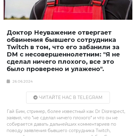
Доктор Неуважение отвергает
обвинения бывшего сотрудника
Twitch в том, что его забанили за
DM с несовершеннолетним: "Я не
сделал ничего плохого, все это
было проверено и улажено".
26.06.2024
ЧИТАЙТЕ НАС В TELEGRAM
Гай Бим, стример, более известный как Dr Disrespect,
заявил, что "не сделал ничего плохого" и что он не
собирается давать дальнейших комментариев по
поводу заявления бывшего сотрудника Twitch,