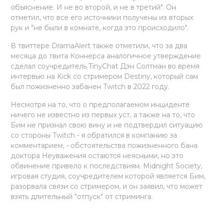
объяснение. И не во второй, и не в третий". Он
отметил, что все его источники получены из вторых
рук и "не были в комнате, когда это происходило".
В твиттере DramaAlert также отметили, что за два
месяца до твита Коннерса аналогичное утверждение
сделал соучредитель TinyChat Дэн Солтман во время
интервью на Kick со стримером Destiny, который сам
был пожизненно забанен Twitch в 2022 году.
Несмотря на то, что о предполагаемом инциденте
ничего не известно из первых уст, а также на то, что
Бим не признал свою вину и не подтвердил ситуацию
со стороны Twitch - я обратился в компанию за
комментарием, - обстоятельства пожизненного бана
доктора Неуважения остаются неясными, но это
обвинение привело к последствиям. Midnight Society,
игровая студия, соучредителем которой является Бим,
разорвала связи со стримером, и он заявил, что может
взять длительный "отпуск" от стриминга.