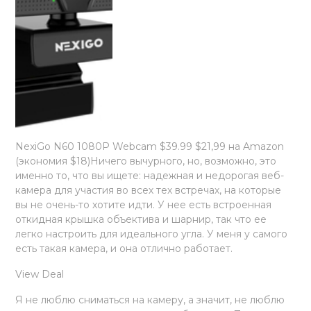
NexiGo N60 1080P Webcam $39.99 $21,99 на Amazon
(экономия $18)Ничего вычурного, но, возможно, это
именно то, что вы ищете: надежная и недорогая веб-
камера для участия во всех тех встречах, на которые
вы не очень-то хотите идти. У нее есть встроенная
откидная крышка объектива и шарнир, так что ее
легко настроить для идеального угла. У меня у самого
есть такая камера, и она отлично работает.
View Deal
Я не люблю сниматься на камеру, а значит, не люблю