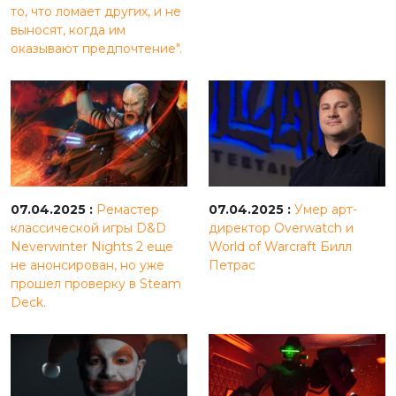
то, что ломает других, и не
выносят, когда им
оказывают предпочтение".
07.04.2025 :
Ремастер
07.04.2025 :
Умер арт-
классической игры D&D
директор Overwatch и
Neverwinter Nights 2 еще
World of Warcraft Билл
не анонсирован, но уже
Петрас
прошел проверку в Steam
Deck.