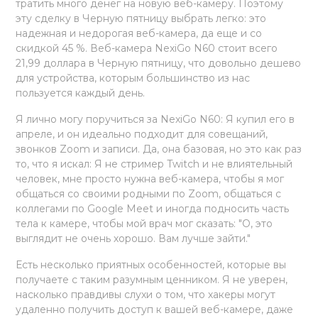
тратить много денег на новую веб-камеру. Поэтому
эту сделку в Черную пятницу выбрать легко: это
надежная и недорогая веб-камера, да еще и со
скидкой 45 %. Веб-камера NexiGo N60 стоит всего
21,99 доллара в Черную пятницу, что довольно дешево
для устройства, которым большинство из нас
пользуется каждый день.
Я лично могу поручиться за NexiGo N60: Я купил его в
апреле, и он идеально подходит для совещаний,
звонков Zoom и записи. Да, она базовая, но это как раз
то, что я искал: Я не стример Twitch и не влиятельный
человек, мне просто нужна веб-камера, чтобы я мог
общаться со своими родными по Zoom, общаться с
коллегами по Google Meet и иногда подносить часть
тела к камере, чтобы мой врач мог сказать: "О, это
выглядит не очень хорошо. Вам лучше зайти."
Есть несколько приятных особенностей, которые вы
получаете с таким разумным ценником. Я не уверен,
насколько правдивы слухи о том, что хакеры могут
удаленно получить доступ к вашей веб-камере, даже