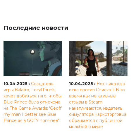
Последние новости
10.04.2025 :
Создатель
10.04.2025 :
Нет никакого
игры Balatro, LocalThunk,
иска против Списка I: В то
хочет добиться того, чтобы
время как негативные
Blue Prince была отмечена
отзывы в Steam
на The Game Awards: 'Geoff
накапливаются, издатель
my man I better see Blue
симулятора наркоторговца
Prince as a GOTY nominee'
обращается с публичной
мольбой о мире