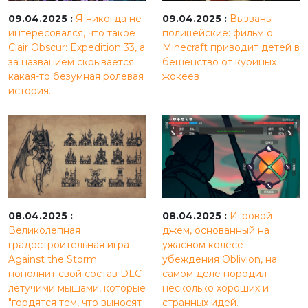
09.04.2025 :
Я никогда не
09.04.2025 :
Вызваны
интересовался, что такое
полицейские: фильм о
Clair Obscur: Expedition 33, а
Minecraft приводит детей в
за названием скрывается
бешенство от куриных
какая-то безумная ролевая
жокеев
история.
08.04.2025 :
08.04.2025 :
Игровой
Великолепная
джем, основанный на
градостроительная игра
ужасном колесе
Against the Storm
убеждения Oblivion, на
пополнит свой состав DLC
самом деле породил
летучими мышами, которые
несколько хороших и
"гордятся тем, что выносят
странных идей.