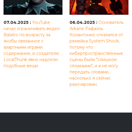
07.04.2025 :
YouTube
06.04.2025 :
Основатель
начал ограничивать видео
Arkane Рафаэль
Balatro по возрасту за
Колантонио отказался от
якобы связанное с
ремейка System Shock,
азартными играми
потому что
содержание, и создателю
киберпространственные
LocalThunk явно надоели
сцены были "слишком
подобные вещи.
сложными", и я не могу
передать словами,
насколько я сейчас
разочарован.