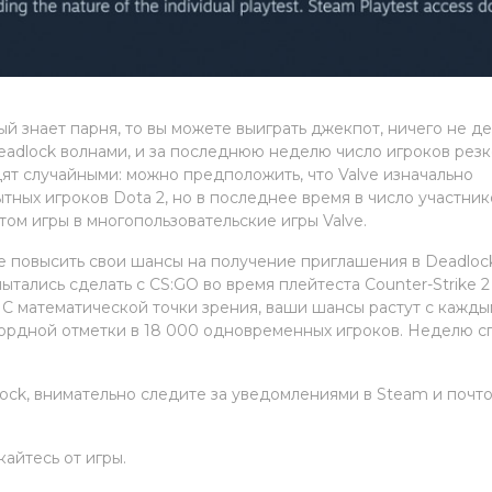
рый знает парня, то вы можете выиграть джекпот, ничего не де
eadlock волнами, и за последнюю неделю число игроков рез
ят случайными: можно предположить, что Valve изначально
тных игроков Dota 2, но в последнее время в число участник
ом игры в многопользовательские игры Valve.
те повысить свои шансы на получение приглашения в Deadloc
ытались сделать с CS:GO во время плейтеста Counter-Strike 2
. С математической точки зрения, ваши шансы растут с кажд
екордной отметки в 18 000 одновременных игроков. Неделю с
dlock, внимательно следите за уведомлениями в Steam и почт
кайтесь от игры.