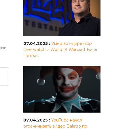
07.04.2025 :
Умер арт-директор
ный
Overwatch и World of Warcraft Билл
Петрас
07.04.2025 :
YouTube начал
ограничивать видео Balatro по