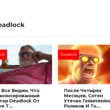
eadlock
ock
Deadlock
 Все Видим, Что
После Четырех
анонсированный
Месяцев, Сотен
тер Deadlock От
Утечек Геймплейн
ve Т...
Роликов И То...