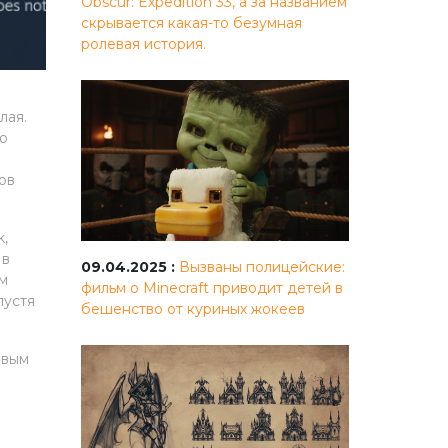
Obscur: Expedition 33, а за названием
скрывается какая-то безумная
ролевая история.
лая.
ко
ов
k,
 в
09.04.2025 :
Вызваны полицейские:
ым
фильм о Minecraft приводит детей в
пустя
бешенство от куриных жокеев
овым