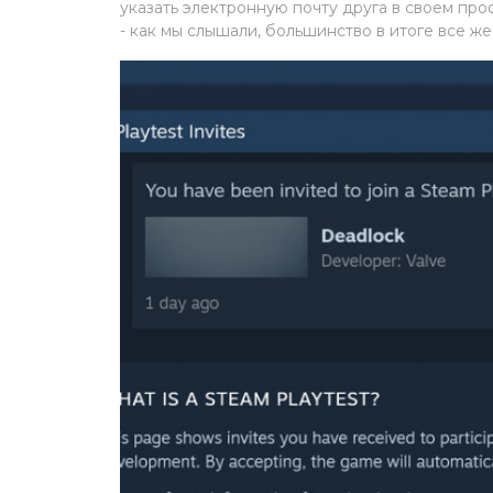
указать электронную почту друга в своем пр
- как мы слышали, большинство в итоге все же