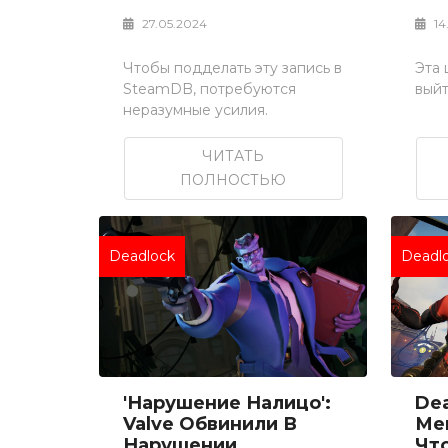
27.05.2024
14
Чтобы подделать эту запись в
Эта
SteamDB, потребуются
выйт
неразумные усилия.
ЧИТАТЬ
ПОЛНОСТЬЮ
Deadlock
Deadl
'Нарушение Налицо':
De
Valve Обвинили В
Ме
Нарушении
Что