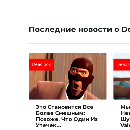
Последние новости о D
Deadlock
Deadl
Это Становится Все
Мы
Более Смешным:
Не
Похоже, Что Один Из
Шу
Утечек...
Val