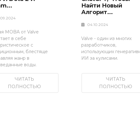
m...
Найти Новый
Алгорит...
.09.2024
04.10.2024
ая MOBA от Valve
тает в себе
Valve - один из многих
уристическое с
разработчиков,
диционным, блестяще
использующих генератив
авляя жанр в
ИИ за кулисами.
зведанные воды.
ЧИТАТЬ
ЧИТАТЬ
ПОЛНОСТЬЮ
ПОЛНОСТЬЮ