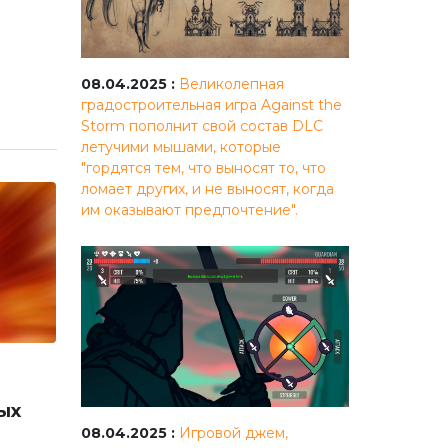
08.04.2025 :
Великолепная
градостроительная игра Against the
Storm пополнит свой состав DLC
летучими мышами, которые
"гордятся тем, что выносят то, что
ломает других, и не выносят, когда
им оказывают предпочтение".
ых
08.04.2025 :
Игровой джем,