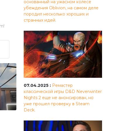
основанный на ужасном колесе
убеждения Oblivion, на самом деле
породил несколько хороших и
странных идей.
m!
07.04.2025 :
Ремастер
классической игры D&D Neverwinter
Nights 2 еще не анонсирован, но
уже прошел проверку в Steam
Deck.