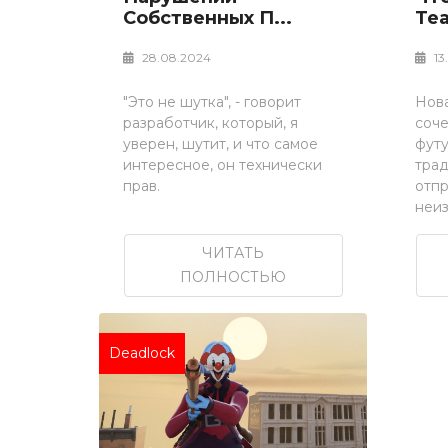
Собственных П...
Tea
28.08.2024
13
"Это не шутка", - говорит
Нов
разработчик, который, я
соче
уверен, шутит, и что самое
фут
интересное, он технически
тра
прав.
отпр
неи
ЧИТАТЬ
ПОЛНОСТЬЮ
Deadlock