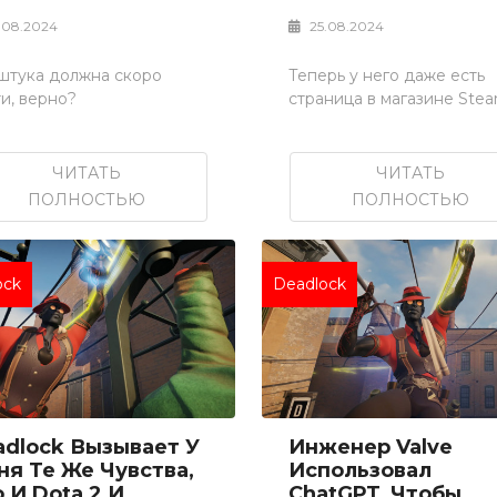
.08.2024
25.08.2024
 штука должна скоро
Теперь у него даже есть
и, верно?
страница в магазине Stea
ЧИТАТЬ
ЧИТАТЬ
ПОЛНОСТЬЮ
ПОЛНОСТЬЮ
ock
Deadlock
adlock Вызывает У
Инженер Valve
ня Те Же Чувства,
Использовал
 И Dota 2 И
ChatGPT, Чтобы