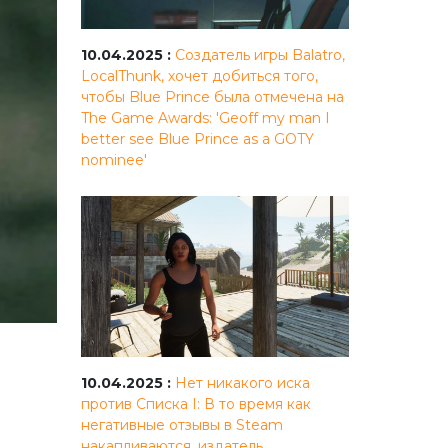
10.04.2025 :
Создатель игры Balatro,
LocalThunk, хочет добиться того,
чтобы Blue Prince была отмечена на
The Game Awards: 'Geoff my man I
better see Blue Prince as a GOTY
nominee'
10.04.2025 :
Нет никакого иска
против Списка I: В то время как
негативные отзывы в Steam
накапливаются, издатель