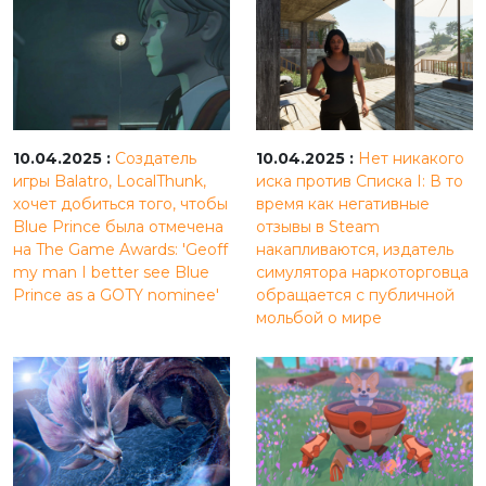
10.04.2025 :
Создатель
10.04.2025 :
Нет никакого
игры Balatro, LocalThunk,
иска против Списка I: В то
хочет добиться того, чтобы
время как негативные
Blue Prince была отмечена
отзывы в Steam
на The Game Awards: 'Geoff
накапливаются, издатель
my man I better see Blue
симулятора наркоторговца
Prince as a GOTY nominee'
обращается с публичной
мольбой о мире