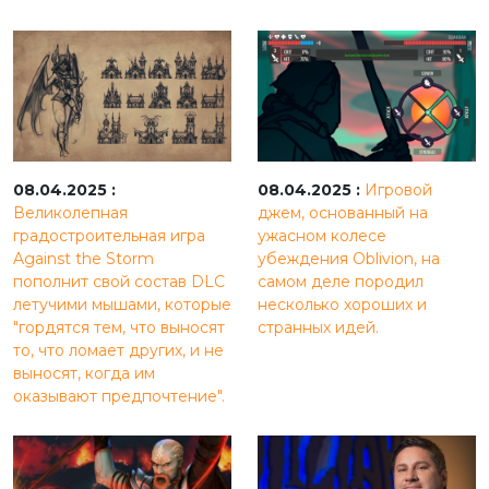
08.04.2025 :
08.04.2025 :
Игровой
Великолепная
джем, основанный на
градостроительная игра
ужасном колесе
Against the Storm
убеждения Oblivion, на
пополнит свой состав DLC
самом деле породил
летучими мышами, которые
несколько хороших и
"гордятся тем, что выносят
странных идей.
то, что ломает других, и не
выносят, когда им
оказывают предпочтение".