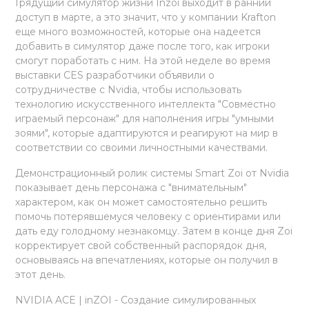
Грядущий симулятор жизни Inzoi выходит в ранний
доступ в марте, а это значит, что у компании Krafton
еще много возможностей, которые она надеется
добавить в симулятор даже после того, как игроки
смогут поработать с ним. На этой неделе во время
выставки CES разработчики объявили о
сотрудничестве с Nvidia, чтобы использовать
технологию искусственного интеллекта "Совместно
играемый персонаж" для наполнения игры "умными
зоями", которые адаптируются и реагируют на мир в
соответствии со своими личностными качествами.
Демонстрационный ролик системы Smart Zoi от Nvidia
показывает день персонажа с "внимательным"
характером, как он может самостоятельно решить
помочь потерявшемуся человеку с ориентирами или
дать еду голодному незнакомцу. Затем в конце дня Zoi
корректирует свой собственный распорядок дня,
основываясь на впечатлениях, которые он получил в
этот день.
NVIDIA ACE | inZOI - Создание симулированных