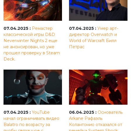
07.04.2025 :
Ремастер
07.04.2025 :
Умер арт-
классической игры D&D
директор Overwatch и
Neverwinter Nights 2 еще
World of Warcraft Билл
не анонсирован, но уже
Петрас
прошел проверку в Steam
Deck.
07.04.2025 :
YouTube
06.04.2025 :
Основатель
начал ограничивать видео
Arkane Рафаэль
Balatro по возрасту за
Колантонио отказался от
якобы связанное с
ремейка System Shock,