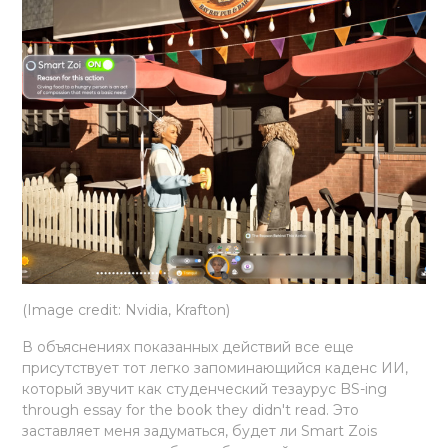
(Image credit: Nvidia, Krafton)
В объяснениях показанных действий все еще
присутствует тот легко запоминающийся каденс ИИ,
который звучит как студенческий тезаурус BS-ing
through essay for the book they didn't read. Это
заставляет меня задуматься, будет ли Smart Zois