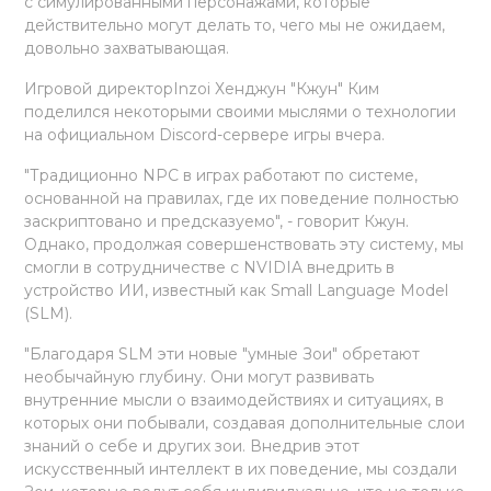
с симулированными персонажами, которые
действительно могут делать то, чего мы не ожидаем,
довольно захватывающая.
Игровой директорInzoi Хенджун "Кжун" Ким
поделился некоторыми своими мыслями о технологии
на официальном Discord-сервере игры вчера.
"Традиционно NPC в играх работают по системе,
основанной на правилах, где их поведение полностью
заскриптовано и предсказуемо", - говорит Кжун.
Однако, продолжая совершенствовать эту систему, мы
смогли в сотрудничестве с NVIDIA внедрить в
устройство ИИ, известный как Small Language Model
(SLM).
"Благодаря SLM эти новые "умные Зои" обретают
необычайную глубину. Они могут развивать
внутренние мысли о взаимодействиях и ситуациях, в
которых они побывали, создавая дополнительные слои
знаний о себе и других зои. Внедрив этот
искусственный интеллект в их поведение, мы создали