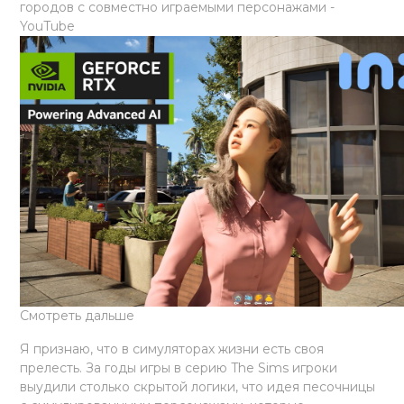
городов с совместно играемыми персонажами -
YouTube
Смотреть дальше
Я признаю, что в симуляторах жизни есть своя
прелесть. За годы игры в серию The Sims игроки
выудили столько скрытой логики, что идея песочницы