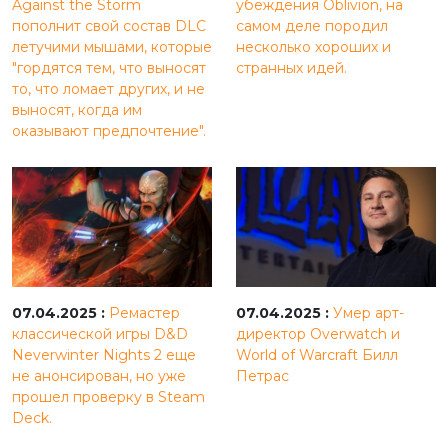
Against the Storm
убеждения Oblivion, на
пополнит свой состав DLC
самом деле породил
летучими мышами, которые
несколько хороших и
"гордятся тем, что выносят
странных идей.
то, что ломает других, и не
выносят, когда им
оказывают предпочтение".
07.04.2025 :
Ремастер
07.04.2025 :
Умер арт-
классической игры D&D
директор Overwatch и
Neverwinter Nights 2 еще
World of Warcraft Билл
не анонсирован, но уже
Петрас
прошел проверку в Steam
Deck.