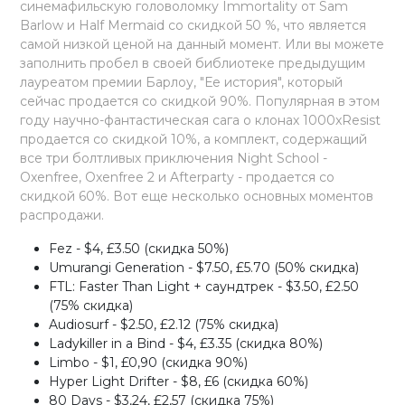
синемафильскую головоломку Immortality от Sam
Barlow и Half Mermaid со скидкой 50 %, что является
самой низкой ценой на данный момент. Или вы можете
заполнить пробел в своей библиотеке предыдущим
лауреатом премии Барлоу, "Ее история", который
сейчас продается со скидкой 90%. Популярная в этом
году научно-фантастическая сага о клонах 1000xResist
продается со скидкой 10%, а комплект, содержащий
все три болтливых приключения Night School -
Oxenfree, Oxenfree 2 и Afterparty - продается со
скидкой 60%. Вот еще несколько основных моментов
распродажи.
Fez - $4, £3.50 (скидка 50%)
Umurangi Generation - $7.50, £5.70 (50% скидка)
FTL: Faster Than Light + саундтрек - $3.50, £2.50
(75% скидка)
Audiosurf - $2.50, £2.12 (75% скидка)
Ladykiller in a Bind - $4, £3.35 (скидка 80%)
Limbo - $1, £0,90 (скидка 90%)
Hyper Light Drifter - $8, £6 (скидка 60%)
80 Days - $3,24, £2,57 (скидка 75%)