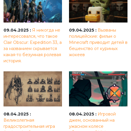
09.04.2025 :
Я никогда не
09.04.2025 :
Вызваны
интересовался, что такое
полицейские: фильм о
Clair Obscur: Expedition 33, а
Minecraft приводит детей в
за названием скрывается
бешенство от куриных
какая-то безумная ролевая
жокеев
история.
08.04.2025 :
08.04.2025 :
Игровой
Великолепная
джем, основанный на
градостроительная игра
ужасном колесе