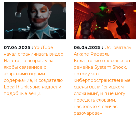
07.04.2025 :
YouTube
06.04.2025 :
Основатель
начал ограничивать видео
Arkane Рафаэль
Balatro по возрасту за
Колантонио отказался от
якобы связанное с
ремейка System Shock,
азартными играми
потому что
содержание, и создателю
киберпространственные
LocalThunk явно надоели
сцены были "слишком
подобные вещи.
сложными", и я не могу
передать словами,
насколько я сейчас
разочарован.