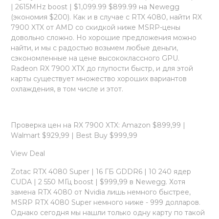
| 2615MHz boost | $1,099.99 $899.99 на Newegg
(экономия $200). Как и в случае с RTX 4080, найти RX
7900 XTX от AMD со скидкой ниже MSRP-цены
довольно сложно. Но хорошие предложения можно
найти, и мы с радостью возьмем любые деньги,
сэкономленные на цене высококлассного GPU.
Radeon RX 7900 XTX до глупости быстр, и для этой
карты существует множество хороших вариантов
охлаждения, в том числе и этот.
Проверка цен на RX 7900 XTX: Amazon $899,99 |
Walmart $929,99 | Best Buy $999,99
View Deal
Zotac RTX 4080 Super | 16 ГБ GDDR6 | 10 240 ядер
CUDA | 2 550 МГц boost | $999,99 в Newegg. Хотя
замена RTX 4080 от Nvidia лишь немного быстрее,
MSRP RTX 4080 Super немного ниже - 999 долларов.
Однако сегодня мы нашли только одну карту по такой