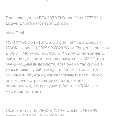
Проверка цен на RTX 4070 Ti Super: Scan £773.99 |
Ebuyer £789.99 | Amazon £819.99
View Deal
MSI RX 7900 XTX | 24GB GDDR6 | 6144 шейдеров |
2500MHz boost | £929.99 £829.98 на Ebuyer (экономия
£100.01). Могучую RX 7900 XTX от AMD теперь легко
найти по цене ниже ее первоначального MSRP, и это
очень мощная видеокарта. Хотя она не так сильна в
трассировке лучей и искусственном интеллекте/
машинном обучении, как аналогичные карты Nvidia,
она отлично справляется со стандартным
рендерингом, и вы получаете больше VRAM, чем
могли бы пожелать.
Обзор цен на RX 7900 XTX: Overclockers £869.99 |
Amazon £939.99 | Scan £958.99