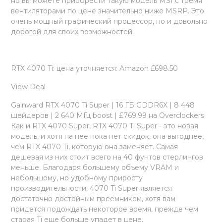
но вы можете приобрести такую модель MSI с тремя
вентиляторами по цене значительно ниже MSRP. Это
очень мощный графический процессор, но и довольно
дорогой для своих возможностей.
RTX 4070 Ti: цена уточняется: Amazon £698.50
View Deal
Gainward RTX 4070 Ti Super | 16 ГБ GDDR6X | 8 448
шейдеров | 2 640 МГц boost | £769.99 на Overclockers
Как и RTX 4070 Super, RTX 4070 Ti Super - это новая
модель, и хотя на нее пока нет скидок, она выгоднее,
чем RTX 4070 Ti, которую она заменяет. Самая
дешевая из них стоит всего на 40 фунтов стерлингов
меньше. Благодаря большему объему VRAM и
небольшому, но удобному приросту
производительности, 4070 Ti Super является
достаточно достойным преемником, хотя вам
придется подождать некоторое время, прежде чем
старая Ti еще больше упадет в цене.