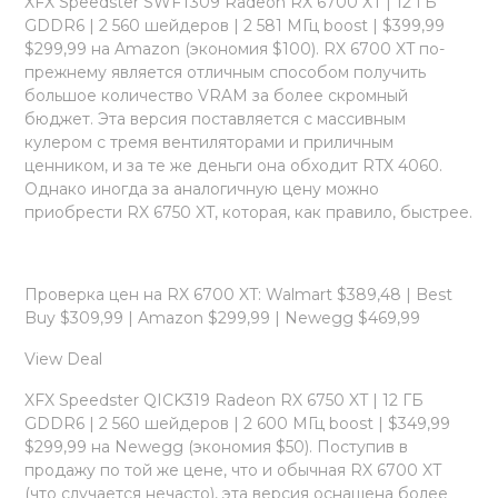
XFX Speedster SWFT309 Radeon RX 6700 XT | 12 ГБ
GDDR6 | 2 560 шейдеров | 2 581 МГц boost | $399,99
$299,99 на Amazon (экономия $100). RX 6700 XT по-
прежнему является отличным способом получить
большое количество VRAM за более скромный
бюджет. Эта версия поставляется с массивным
кулером с тремя вентиляторами и приличным
ценником, и за те же деньги она обходит RTX 4060.
Однако иногда за аналогичную цену можно
приобрести RX 6750 XT, которая, как правило, быстрее.
Проверка цен на RX 6700 XT: Walmart $389,48 | Best
Buy $309,99 | Amazon $299,99 | Newegg $469,99
View Deal
XFX Speedster QICK319 Radeon RX 6750 XT | 12 ГБ
GDDR6 | 2 560 шейдеров | 2 600 МГц boost | $349,99
$299,99 на Newegg (экономия $50). Поступив в
продажу по той же цене, что и обычная RX 6700 XT
(что случается нечасто), эта версия оснащена более