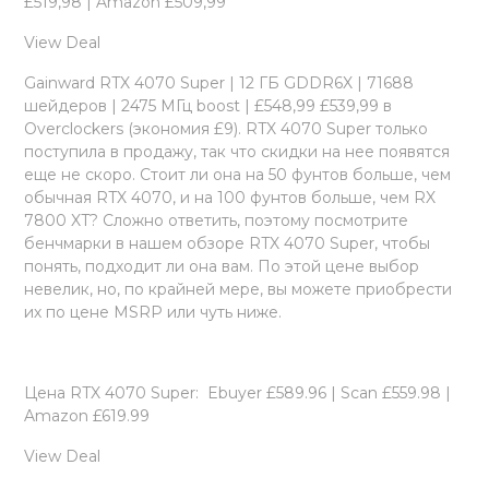
£519,98 | Amazon £509,99
View Deal
Gainward RTX 4070 Super | 12 ГБ GDDR6X | 71688
шейдеров | 2475 МГц boost | £548,99 £539,99 в
Overclockers (экономия £9). RTX 4070 Super только
поступила в продажу, так что скидки на нее появятся
еще не скоро. Стоит ли она на 50 фунтов больше, чем
обычная RTX 4070, и на 100 фунтов больше, чем RX
7800 XT? Сложно ответить, поэтому посмотрите
бенчмарки в нашем обзоре RTX 4070 Super, чтобы
понять, подходит ли она вам. По этой цене выбор
невелик, но, по крайней мере, вы можете приобрести
их по цене MSRP или чуть ниже.
Цена RTX 4070 Super: Ebuyer £589.96 | Scan £559.98 |
Amazon £619.99
View Deal