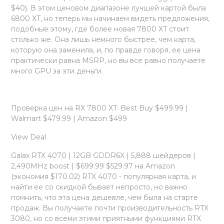
$40). В этом ценовом диапазоне лучшей картой была
6800 XT, но теперь мы начинаем видеть предложения,
подобные этому, где более новая 7800 XT стоит
столько же. Она лишь немного быстрее, чем карта,
которую она заменила, и, по правде говоря, ее цена
практически равна MSRP, но вы все равно получаете
много GPU за эти деньги.
Проверка цен на RX 7800 XT: Best Buy $499.99 |
Walmart $479.99 | Amazon $499
View Deal
Galax RTX 4070 | 12GB GDDR6X | 5,888 шейдеров |
2,490MHz boost | $699.99 $529.97 на Amazon
(экономия $170.02) RTX 4070 - популярная карта, и
найти ее со скидкой бывает непросто, но важно
помнить, что эта цена дешевле, чем была на старте
продаж. Вы получаете почти производительность RTX
3080, но со всеми этими приятными функциями RTX