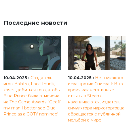
Последние новости
10.04.2025 :
Создатель
10.04.2025 :
Нет никакого
игры Balatro, LocalThunk,
иска против Списка I: В то
хочет добиться того, чтобы
время как негативные
Blue Prince была отмечена
отзывы в Steam
на The Game Awards: 'Geoff
накапливаются, издатель
my man I better see Blue
симулятора наркоторговца
Prince as a GOTY nominee'
обращается с публичной
мольбой о мире