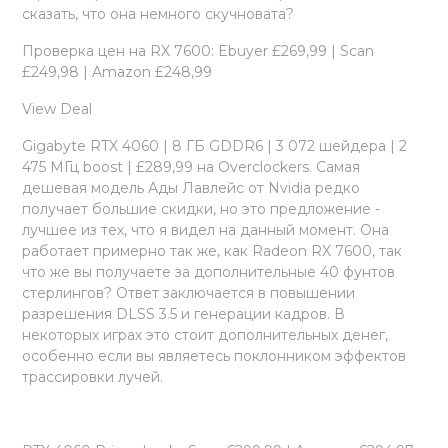
сказать, что она немного скучновата?
Проверка цен на RX 7600: Ebuyer £269,99 | Scan
£249,98 | Amazon £248,99
View Deal
Gigabyte RTX 4060 | 8 ГБ GDDR6 | 3 072 шейдера | 2
475 МГц boost | £289,99 на Overclockers. Самая
дешевая модель Ады Лавлейс от Nvidia редко
получает большие скидки, но это предложение -
лучшее из тех, что я видел на данный момент. Она
работает примерно так же, как Radeon RX 7600, так
что же вы получаете за дополнительные 40 фунтов
стерлингов? Ответ заключается в повышении
разрешения DLSS 3.5 и генерации кадров. В
некоторых играх это стоит дополнительных денег,
особенно если вы являетесь поклонником эффектов
трассировки лучей.