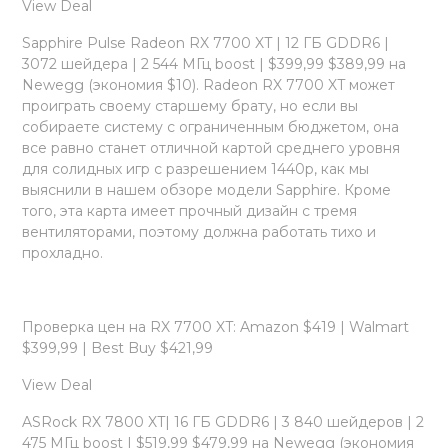
View Deal
Sapphire Pulse Radeon RX 7700 XT | 12 ГБ GDDR6 |
3072 шейдера | 2 544 МГц boost | $399,99 $389,99 на
Newegg (экономия $10). Radeon RX 7700 XT может
проиграть своему старшему брату, но если вы
собираете систему с ограниченным бюджетом, она
все равно станет отличной картой среднего уровня
для солидных игр с разрешением 1440p, как мы
выяснили в нашем обзоре модели Sapphire. Кроме
того, эта карта имеет прочный дизайн с тремя
вентиляторами, поэтому должна работать тихо и
прохладно.
Проверка цен на RX 7700 XT: Amazon $419 | Walmart
$399,99 | Best Buy $421,99
View Deal
ASRock RX 7800 XT| 16 ГБ GDDR6 | 3 840 шейдеров | 2
475 МГц boost | $519,99 $479,99 на Newegg (экономия