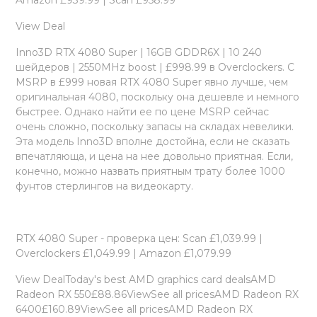
View Deal
Inno3D RTX 4080 Super | 16GB GDDR6X | 10 240
шейдеров | 2550MHz boost | £998.99 в Overclockers. С
MSRP в £999 новая RTX 4080 Super явно лучше, чем
оригинальная 4080, поскольку она дешевле и немного
быстрее. Однако найти ее по цене MSRP сейчас
очень сложно, поскольку запасы на складах невелики.
Эта модель Inno3D вполне достойна, если не сказать
впечатляюща, и цена на нее довольно приятная. Если,
конечно, можно назвать приятным трату более 1000
фунтов стерлингов на видеокарту.
RTX 4080 Super - проверка цен: Scan £1,039.99 |
Overclockers £1,049.99 | Amazon £1,079.99
View DealToday's best AMD graphics card dealsAMD
Radeon RX 550£88.86ViewSee all pricesAMD Radeon RX
6400£160.89ViewSee all pricesAMD Radeon RX