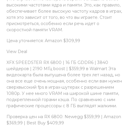
высокими частотами ядра и памяти. Это, как правило,
обеспечивает более высокую частоту кадров в играх,
хотя это зависит от того, во что вы играете. Стоит
присмотреться, особенно если речь идет о
скоростной памяти VRAM.
Цена уточняется: Amazon $309,99
View Deal
XFX SPEEDSTER RX 6800 | 16 ГБ GDDR6 | 3840
шейдеров | 2190 МГц boost | $359,99 в Walmart Эта
видеокарта была выпущена более трех лет назад, но
она все еще очень мощная, особенно если вам нужен
сверхвысокий fps в играх-шутерах с разрешением
1080p. У нее много VRAM на широкой шине памяти,
подкрепленной горами кэша. По сравнению с ним
графические процессоры с 8 ГБ выглядят жалкими.
Проверка цен на RX 6800: Newegg $359,99 | Amazon
$369,99 | Best Buy $409,99