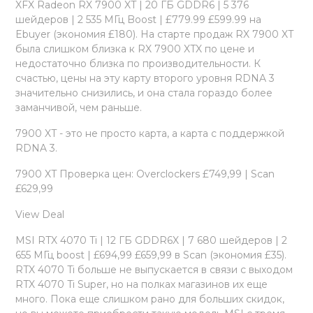
XFX Radeon RX 7900 XT | 20 ГБ GDDR6 | 5 376
шейдеров | 2 535 МГц Boost | £779.99 £599.99 на
Ebuyer (экономия £180). На старте продаж RX 7900 XT
была слишком близка к RX 7900 XTX по цене и
недостаточно близка по производительности. К
счастью, цены на эту карту второго уровня RDNA 3
значительно снизились, и она стала гораздо более
заманчивой, чем раньше.
7900 XT - это не просто карта, а карта с поддержкой
RDNA 3.
7900 XT Проверка цен: Overclockers £749,99 | Scan
£629,99
View Deal
MSI RTX 4070 Ti | 12 ГБ GDDR6X | 7 680 шейдеров | 2
655 МГц boost | £694,99 £659,99 в Scan (экономия £35).
RTX 4070 Ti больше не выпускается в связи с выходом
RTX 4070 Ti Super, но на полках магазинов их еще
много. Пока еще слишком рано для больших скидок,