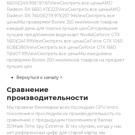
6600£249.99£197.81ViewСмотреть все ценыAMD
Radeon RX 6650 XT£223ViewСмотреть все ценыAMD
Radeon RX 7600£279.97£257.94ViewСмотреть все
ценыМы проверяем более 250 миллионов товаров
каждый день для поиска лучших ценСегодняшние
лучшие предложения видеокарт NvidiaGeforce GTX
1650£241.99ViewСмотреть все ценыGeForce GTX 1060
6GB£280ViewСмотреть все ценыGeforce GTX 1660
Ti£407.99ViewСмотреть все ценыМы ежедневно
проверяем более 250 миллионов товаров на предмет
лучших цен
Вернуться к началу ^
Сравнение
производительности
Мы провели бенчмарки всех последних GPU этого
поколения и проследили их производительность по
сравнению с предыдущим поколением в баллах
3DMark Time Spy Extreme. В тех случаях, когда у нас
нет референсных цифр для старой карты, мы