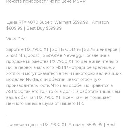
можете приобрести их по цене MSRP.
Цена RTX 4070 Super: Walmart $599,99 | Amazon
$609,99 | Best Buy $599,99
View Deal
Sapphire RX 7900 XT | 20 ГБ GDDR6 | 5 376 шейдеров |
2 450 МГц boost | $699,99 в Newegg. Появление в
продаже множества RX 7900 XT по цене значительно
ниже первоначального MSRP - отрадное зрелище, и
хотя они могут оказаться в тени некоторых величайших
моделей Nvidia, они обеспечивают огромную
производительность. Что нам особенно нравится в
ASRock, так это то, что она должна работать тише, чем
ваша обычная RX 7900 XT. Всем нам не помешает
немного меньше шума от нашего ПК.
.
Проверка цен на RX 7900 XT: Amazon $699,99 | Best