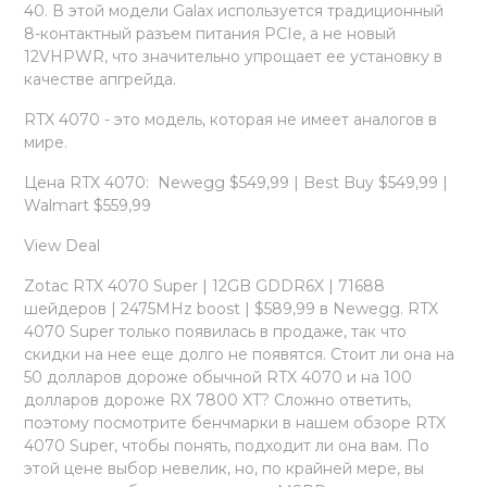
40. В этой модели Galax используется традиционный
8-контактный разъем питания PCIe, а не новый
12VHPWR, что значительно упрощает ее установку в
качестве апгрейда.
RTX 4070 - это модель, которая не имеет аналогов в
мире.
Цена RTX 4070: Newegg $549,99 | Best Buy $549,99 |
Walmart $559,99
View Deal
Zotac RTX 4070 Super | 12GB GDDR6X | 71688
шейдеров | 2475MHz boost | $589,99 в Newegg. RTX
4070 Super только появилась в продаже, так что
скидки на нее еще долго не появятся. Стоит ли она на
50 долларов дороже обычной RTX 4070 и на 100
долларов дороже RX 7800 XT? Сложно ответить,
поэтому посмотрите бенчмарки в нашем обзоре RTX
4070 Super, чтобы понять, подходит ли она вам. По
этой цене выбор невелик, но, по крайней мере, вы