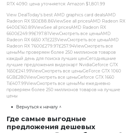
RTX 4090: цена уточняется: Amazon $1,801.99
View DealToday's best AMD graphics card dealsAMD
Radeon RX 550£88.86ViewSee all pricesAMD Radeon RX
6400£160.89ViewSee all pricesAMD Radeon RX
6600£249.99£197.81ViewСмотреть все ценыAMD
Radeon RX 6650 XT£223ViewСмотреть все ценыAMD
Radeon RX 7600£279.97£257.94ViewСмотреть все
ценыМы проверяем более 250 миллионов товаров
каждый день для поиска лучших ценСегодняшние
лучшие предложения видеокарт NvidiaGeforce GTX
1650£241.99ViewСмотреть все ценыGeForce GTX 1060
6GB£280ViewСмотреть все ценыGeforce GTX 1660
Ti£407.99ViewСмотреть все ценыМы ежедневно
проверяем более 250 миллионов товаров на лучшие
цены
Вернуться к началу ^
Где самые выгодные
предложения дешевых