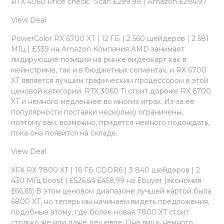
RTX 4060 Price check: Scan £299.99 | Amazon £294.97
View Deal
PowerColor RX 6700 XT | 12 ГБ | 2 560 шейдеров | 2 581
МГц | £339 на Amazon Компания AMD занимает
лидирующие позиции на рынке видеокарт как в
мейнстриме, так и в бюджетных сегментах, и RX 6700
XT является лучшим графическим процессором в этой
ценовой категории. RTX 3060 Ti стоит дороже RX 6700
XT и немного медленнее во многих играх. Из-за ее
популярности поставки несколько ограничены,
поэтому вам, возможно, придется немного подождать,
пока она появится на складе.
View Deal
XFX RX 7800 XT | 16 ГБ GDDR6 | 3 840 шейдеров | 2
430 МГц boost | £526,64 £459,99 на Ebuyer (экономия
£66,65) В этом ценовом диапазоне лучшей картой была
6800 XT, но теперь мы начинаем видеть предложения,
подобные этому, где более новая 7800 XT стоит
столько же или даже дешевле. Она лишь немного