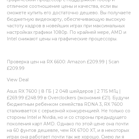
отличное соотношение цены и качества, если вы
сможете купить его достаточно дешево. Вы получаете
бюджетную видеокарту, обеспечивающую высокую
частоту кадров в новейших играх при максимальных
настройках графики 1080p. По крайней мере, AMD и
Intel снижают цены на графические процессоры.
Проверка цен на RX 6600: Amazon £209.99 | Scan
£209.99
View Deal
Asus RX 7600 | 8 ГБ | 2 048 шейдеров | 2 715 МГц |
£269.99 £248.99 в Overclockers (экономия £21). Будучи
бюджетным ребенком семейства RDNA 3, RX 7600
сталкивается с серьезной конкуренцией. Не только со
стороны Intel и Nvidia, но и со стороны предыдущего
поколения карт AMD. Однако по этой цене она почти
на 60 фунтов дешевле, чем RX 6700 XT, и в некоторых
играх она работает почти так же хорошо. Смею ли я