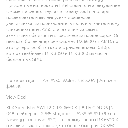
Дискретные видеокарты Intel стали только актуальнее
с момента своего неудачного запуска. Благодаря
последовательным выпускам драйверов,
увеличивающих производительность, и значительному
снижению цены, A750 стала одним из самых
заманчивых бюджетных графических процессоров. Он
немного более энергоемкий, чем RX 6600 от AMD, но
это суперспособная карта с разрешением 1080p,
которая выбивает RTX 3050 и RTX 3060 из числа
бюджетных GPU.
Проверка цен на Arc A750: Walmart $232,57 | Amazon
$259,99
View Deal
XFX Speedster SWFT210 RX 6650 XT| 8 ГБ GDDR6 | 2
048 шейдеров | 2 635 МГц boost | $239,99 $219,99 на
Newegg (экономия $20). Поскольку запасы RX 6600 XT
начали иссякать, похоже, что более быстрая RX 6650