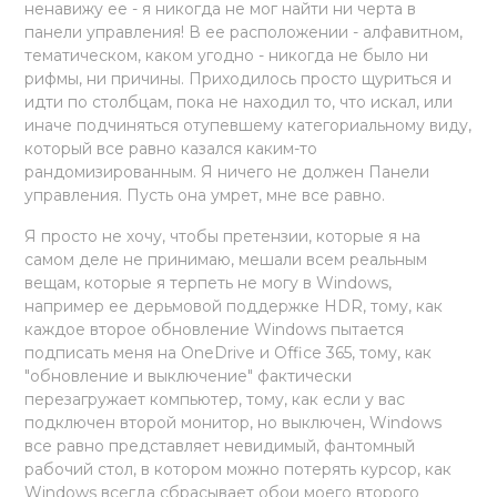
ненавижу ее - я никогда не мог найти ни черта в
панели управления! В ее расположении - алфавитном,
тематическом, каком угодно - никогда не было ни
рифмы, ни причины. Приходилось просто щуриться и
идти по столбцам, пока не находил то, что искал, или
иначе подчиняться отупевшему категориальному виду,
который все равно казался каким-то
рандомизированным. Я ничего не должен Панели
управления. Пусть она умрет, мне все равно.
Я просто не хочу, чтобы претензии, которые я на
самом деле не принимаю, мешали всем реальным
вещам, которые я терпеть не могу в Windows,
например ее дерьмовой поддержке HDR, тому, как
каждое второе обновление Windows пытается
подписать меня на OneDrive и Office 365, тому, как
"обновление и выключение" фактически
перезагружает компьютер, тому, как если у вас
подключен второй монитор, но выключен, Windows
все равно представляет невидимый, фантомный
рабочий стол, в котором можно потерять курсор, как
Windows всегда сбрасывает обои моего второго