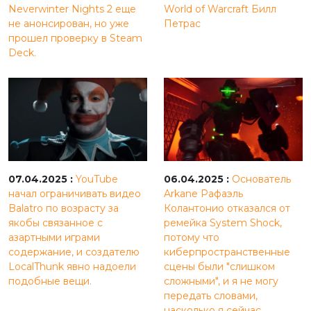
Neverwinter Nights 2 еще
World of Warcraft Билл
не анонсирован, но уже
Петрас
прошел проверку в Steam
Deck.
07.04.2025 :
YouTube
06.04.2025 :
Основатель
начал ограничивать видео
Arkane Рафаэль
Balatro по возрасту за
Колантонио отказался от
якобы связанное с
ремейка System Shock,
азартными играми
потому что
содержание, и создателю
киберпространственные
LocalThunk явно надоели
сцены были "слишком
подобные вещи.
сложными", и я не могу
передать словами,
насколько я сейчас