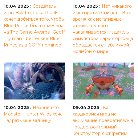
10.04.2025 :
Создатель
10.04.2025 :
Нет никакого
игры Balatro, LocalThunk,
иска против Списка I: В то
хочет добиться того, чтобы
время как негативные
Blue Prince была отмечена
отзывы в Steam
на The Game Awards: 'Geoff
накапливаются, издатель
my man I better see Blue
симулятора наркоторговца
Prince as a GOTY nominee'
обращается с публичной
мольбой о мире
10.04.2025 :
Наконец-то:
09.04.2025 :
Как
Monster Hunter Wilds хочет
хардкорная игра на
надрать мне задницу
выживание превратилась в
градостроительный
конструктор с открытым