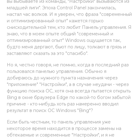
вы выбываете из команды, "Настройки" вызываются из
младшей лиги". Эпоха Control Panel закончилась,
настал час волков. И я уверен, что фраза "современный
и оптимизированный опыт" кажется горько
снисходительной тем, кто любит Панель управления. Я
знаю, что в моем опыте общий "современный и
оптимизированный опыт" Windows ощущается так,
будто меня дергают, бьют по лицу, толкают в грязь и
заставляют сказать за это "спасибо".
Но я, честно говоря, не помню, когда в последний раз
пользовался панелью управления. Обычно я
добираюсь до нужного пункта назначения через
"приложение" "Настройки", а в случае неудачи - через
функцию поиска ОС, хотя она всегда пытается открыть
Bing в окне браузера Edge по какой-то богом забытой
причине - кто-нибудь хоть раз намеренно вводил
результат в поиск ОС Windows "Bing"?
Если быть честным, то панель управления уже
некоторое время находится в процессе замены на
обтекаемые и современные "Настройки", и я не