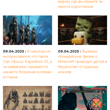
миром, где вы играете за
пилота корги-мехов
09.04.2025 :
Я никогда не
09.04.2025 :
Вызваны
интересовался, что такое
полицейские: фильм о
Clair Obscur: Expedition 33, а
Minecraft приводит детей в
за названием скрывается
бешенство от куриных
какая-то безумная ролевая
жокеев
история.