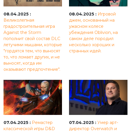
08.04.2025 :
08.04.2025 :
Игровой
Великолепная
джем, основанный на
градостроительная игра
ужасном колесе
Against the Storm
убеждения Oblivion, на
пополнит свой состав DLC
самом деле породил
летучими мышами, которые
несколько хороших и
"гордятся тем, что выносят
странных идей.
то, что ломает других, и не
выносят, когда им
оказывают предпочтение".
07.04.2025 :
Ремастер
07.04.2025 :
Умер арт-
классической игры D&D
директор Overwatch и