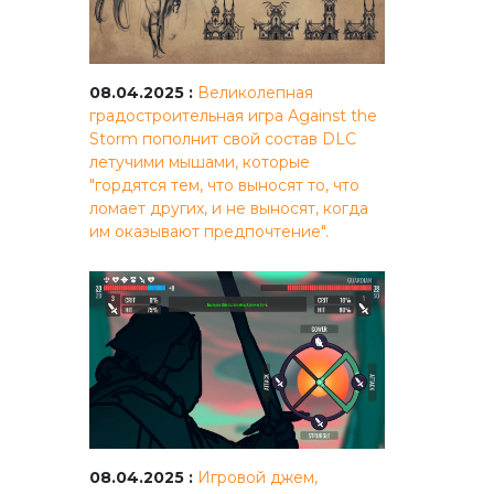
08.04.2025 :
Великолепная
градостроительная игра Against the
Storm пополнит свой состав DLC
летучими мышами, которые
"гордятся тем, что выносят то, что
ломает других, и не выносят, когда
им оказывают предпочтение".
08.04.2025 :
Игровой джем,