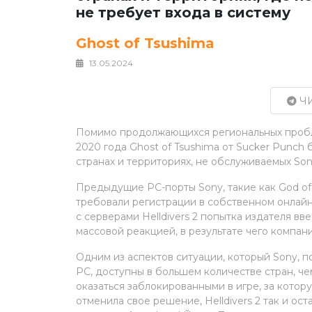
не требует входа в систему
Ghost of Tsushima
13.05.2024
ЧИ
Помимо продолжающихся региональных пробле
2020 года Ghost of Tsushima от Sucker Punch 
странах и территориях, не обслуживаемых Sony
Предыдущие PC-порты Sony, такие как God of
требовали регистрации в собственном онлайн
с серверами Helldivers 2 попытка издателя в
массовой реакцией, в результате чего компани
Одним из аспектов ситуации, который Sony, пох
PC, доступны в большем количестве стран, че
оказаться заблокированными в игре, за котору
отменила свое решение, Helldivers 2 так и ос