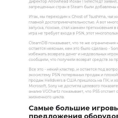
директор Arrowhead Йохан Пилестедт заявил, 
запрещенных стран в Steam были добавлены 
Итак, мы переходим к Ghost of Tsushima, чья
главной достопримечательностью. А вот мног
запуска, похоже, стал камнем преткновения в 
игра не требует входа в PSN, этот многополь
СteamDB показывает, что те же ограничения на 
остается неясным, кем это было сделано - So
избежать возврата денег и недовольных игро
сообщили, что получили возврат средств за п
Все это - некий кластер, и остается под воп
экосистему PSN потерянных продаж и плохой
продаж Helldivers в США пришлось на ПК, и х
Microsoft, Sony не достигла целевого показа
анализ VGChartz показывает, что PS5 отстает
жизненного цикла.
Самые большие игровы
предложения оборудо