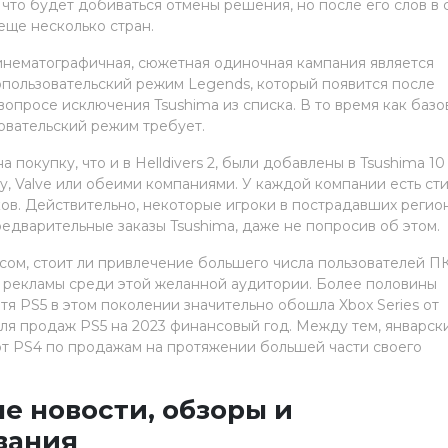
что будет добиваться отмены решения, но после его слов в 
еще несколько стран.
 кинематографичная, сюжетная одиночная кампания является
опользовательский режим Legends, который появится после
вопросе исключения Tsushima из списка. В то время как базо
зовательский режим требует.
покупку, что и в Helldivers 2, были добавлены в Tsushima 10 
ny, Valve или обеими компаниями. У каждой компании есть ст
ков. Действительно, некоторые игроки в пострадавших регио
редварительные заказы Tsushima, даже не попросив об этом.
росом, стоит ли привлечение большего числа пользователей ПК
 рекламы среди этой желанной аудитории. Более половины
отя PS5 в этом поколении значительно обошла Xbox Series от
теля продаж PS5 на 2023 финансовый год. Между тем, январск
 от PS4 по продажам на протяжении большей части своего
е новости, обзоры и
вания