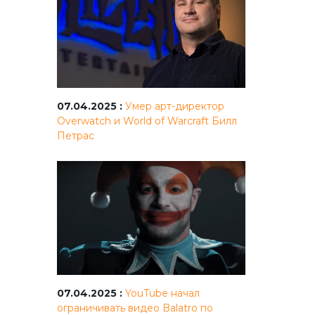
07.04.2025 :
Умер арт-директор
Overwatch и World of Warcraft Билл
Петрас
07.04.2025 :
YouTube начал
ограничивать видео Balatro по