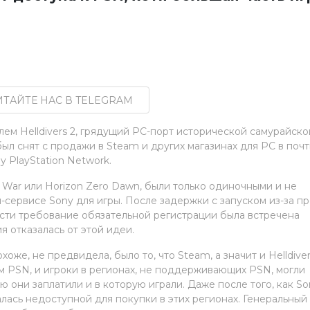
ТАЙТЕ НАС В TELEGRAM
м Helldivers 2, грядущий PC-порт исторической самурайско
был снят с продажи в Steam и других магазинах для PC в поч
 PlayStation Network.
 War или Horizon Zero Dawn, были только одиночными и не
-сервисе Sony для игры. После задержки с запуском из-за п
вести требование обязательной регистрации была встречена
я отказалась от этой идеи.
оже, не предвидела, было то, что Steam, а значит и Helldiver
м PSN, и игроки в регионах, не поддерживающих PSN, могли
ю они заплатили и в которую играли. Даже после того, как So
талась недоступной для покупки в этих регионах. Генеральный