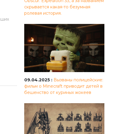
Obscur: Expedition 33, а за названием
скрывается какая-то безумная
ролевая история.
аших
09.04.2025 :
Вызваны полицейские:
фильм о Minecraft приводит детей в
бешенство от куриных жокеев