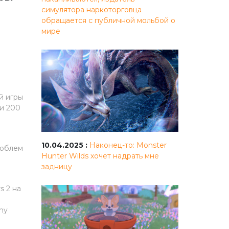
симулятора наркоторговца
обращается с публичной мольбой о
мире
й игры
ти 200
10.04.2025 :
Наконец-то: Monster
роблем
Hunter Wilds хочет надрать мне
задницу
s 2 на
ny