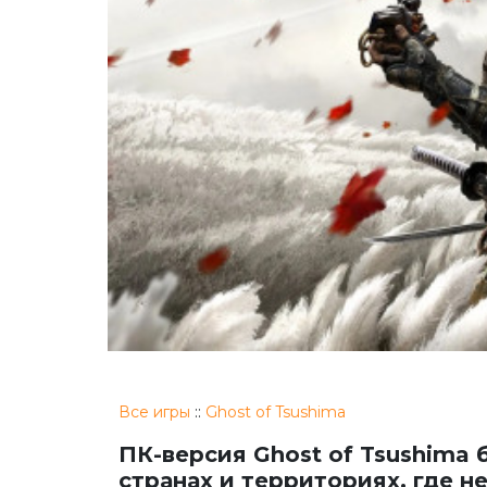
Все игры
::
Ghost of Tsushima
ПК-версия Ghost of Tsushima 
странах и территориях, где н