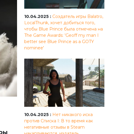
10.04.2025 :
Создатель игры Balatro,
LocalThunk, хочет добиться того,
чтобы Blue Prince была отмечена на
The Game Awards: 'Geoff my man I
better see Blue Prince as a GOTY
nominee'
10.04.2025 :
Нет никакого иска
против Списка I: В то время как
негативные отзывы в Steam
гры
накапливаются, издатель