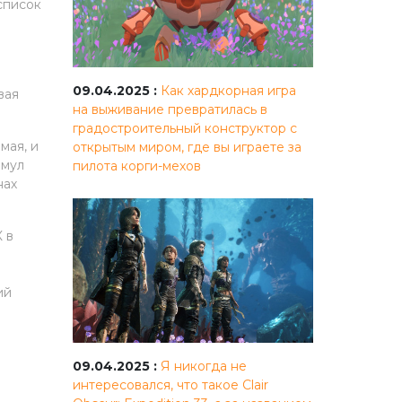
список
09.04.2025 :
Как хардкорная игра
вая
на выживание превратилась в
градостроительный конструктор с
мая, и
открытым миром, где вы играете за
имул
пилота корги-мехов
нах
 в
ий
09.04.2025 :
Я никогда не
интересовался, что такое Clair