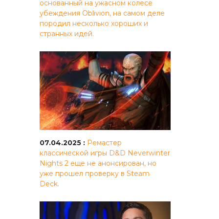
основанный на ужасном колесе
убеждения Oblivion, на самом деле
породил несколько хороших и
странных идей.
07.04.2025 :
Ремастер
классической игры D&D Neverwinter
Nights 2 еще не анонсирован, но
уже прошел проверку в Steam
Deck.