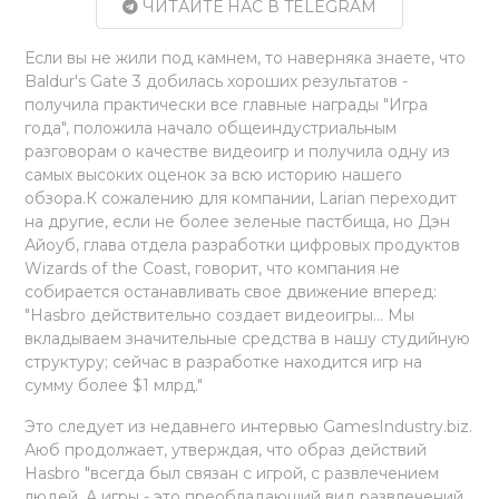
ЧИТАЙТЕ НАС В TELEGRAM
Если вы не жили под камнем, то наверняка знаете, что
Baldur's Gate 3 добилась хороших результатов -
получила практически все главные награды "Игра
года", положила начало общеиндустриальным
разговорам о качестве видеоигр и получила одну из
самых высоких оценок за всю историю нашего
обзора.К сожалению для компании, Larian переходит
на другие, если не более зеленые пастбища, но Дэн
Айоуб, глава отдела разработки цифровых продуктов
Wizards of the Coast, говорит, что компания не
собирается останавливать свое движение вперед:
"Hasbro действительно создает видеоигры... Мы
вкладываем значительные средства в нашу студийную
структуру; сейчас в разработке находится игр на
сумму более $1 млрд."
Это следует из недавнего интервью GamesIndustry.biz.
Аюб продолжает, утверждая, что образ действий
Hasbro "всегда был связан с игрой, с развлечением
людей. А игры - это преобладающий вид развлечений