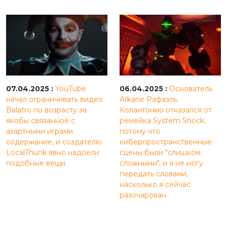
07.04.2025 :
YouTube
06.04.2025 :
Основатель
начал ограничивать видео
Arkane Рафаэль
Balatro по возрасту за
Колантонио отказался от
якобы связанное с
ремейка System Shock,
азартными играми
потому что
содержание, и создателю
киберпространственные
LocalThunk явно надоели
сцены были "слишком
подобные вещи.
сложными", и я не могу
передать словами,
насколько я сейчас
разочарован.