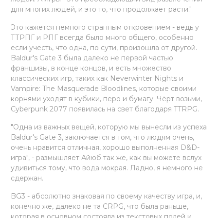
для многих людей, и это то, что продолжает расти."
Это кажется немного странным откровением - ведь у
ТТРПГ и РПГ всегда было много общего, особенно
если учесть, что одна, по сути, произошла от другой.
Baldur's Gate 3 была далеко не первой частью
франшизы, в конце концов, и есть множество
классических игр, таких как Neverwinter Nights и
Vampire: The Masquerade Bloodlines, которые своими
корнями уходят в кубики, перо и бумагу. Чёрт возьми,
Cyberpunk 2077 появилась на свет благодаря TTRPG.
"Одна из важных вещей, которую мы вынесли из успеха
Baldur's Gate 3, заключается в том, что людям очень,
очень нравится отличная, хорошо выполненная D&D-
игра", - размышляет Айюб так же, как вы можете вслух
удивиться тому, что вода мокрая. Ладно, я немного не
сдержан.
BG3 - абсолютно знаковая по своему качеству игра, и,
конечно же, далеко не та CRPG, что была раньше,
которая в основном состояла из текстовых полей и