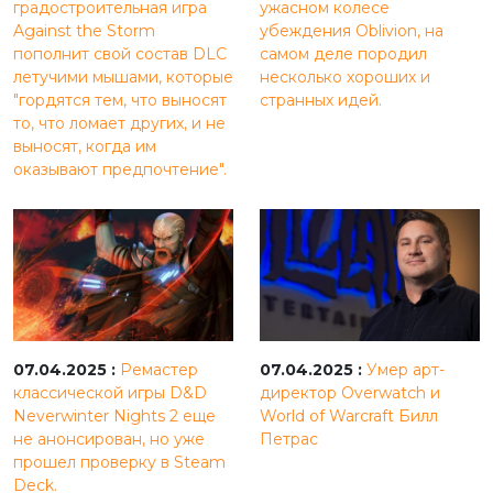
градостроительная игра
ужасном колесе
Against the Storm
убеждения Oblivion, на
пополнит свой состав DLC
самом деле породил
летучими мышами, которые
несколько хороших и
"гордятся тем, что выносят
странных идей.
то, что ломает других, и не
выносят, когда им
оказывают предпочтение".
07.04.2025 :
Ремастер
07.04.2025 :
Умер арт-
классической игры D&D
директор Overwatch и
Neverwinter Nights 2 еще
World of Warcraft Билл
не анонсирован, но уже
Петрас
прошел проверку в Steam
Deck.