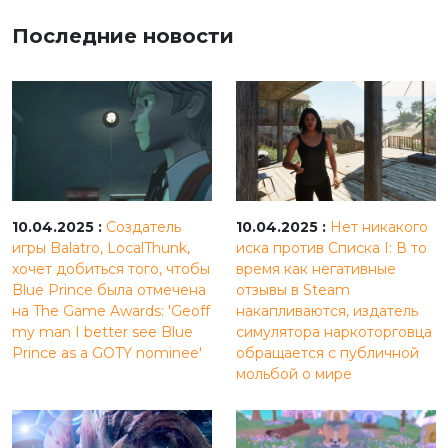
Последние новости
10.04.2025 :
Создатель
10.04.2025 :
Нет никакого
игры Balatro, LocalThunk,
иска против Списка I: В то
хочет добиться того, чтобы
время как негативные
Blue Prince была отмечена
отзывы в Steam
на The Game Awards: 'Geoff
накапливаются, издатель
my man I better see Blue
симулятора наркоторговца
Prince as a GOTY nominee'
обращается с публичной
мольбой о мире