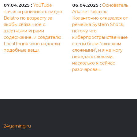
07.04.2025 :
YouTube
06.04.2025 :
Основатель
начал ограничивать видео
Arkane Рафаэль
Balatro по возрасту за
Колантонио отказался от
якобы связанное с
ремейка System Shock,
азартными играми
потому что
содержание, и создателю
киберпространственные
LocalThunk явно надоели
сцены были "слишком
подобные вещи.
сложными", и я не могу
передать словами,
насколько я сейчас
разочарован.
24gaming.ru