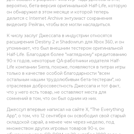
вероятно, бета-версия оригинальной Half-Life, которую
он обнаружил в этом месяце и которой теперь
делится с Internet Archive энтузиаст сохранения
видеоигр Рейган, чтобы все могли насладиться.
К числу заслуг Джессапа в индустрии относятся
расширения Destiny 2 и Shadowrun для Xbox 360, и он
упоминает, что был внешним тестером оригинальной
Half-Life. Благодаря более "наглядному" кредитованию
90-х годов, некоторые QA-работники издателя Half-
Life компании Sierra, похоже, появляются в титрах игры
только в качестве особой благодарности "всем
остальным нашим трудолюбивым бета-тестерам", но
отраслевая добросовестность Джессапа и тот факт,
что у него есть товар, не оставляют места для
сомнений в том, что он был одним из них.
Джессуп впервые написал на сайте X, "The Everything
App", о том, что 12 сентября он освободил свой старый
складской сарай, а менее чем через неделю, под
множеством других игровых товаров 90-х, он