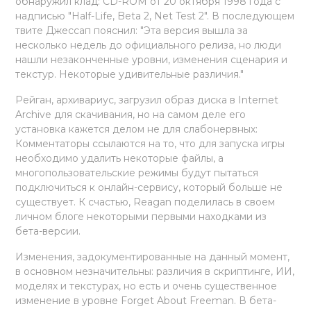
обнаружил клад: CD-ROM от 20 октября 1998 года с
надписью "Half-Life, Beta 2, Net Test 2". В последующем
твите Джессап пояснил: "Эта версия вышла за
несколько недель до официального релиза, но люди
нашли незаконченные уровни, изменения сценария и
текстур. Некоторые удивительные различия."
Рейган, архивариус, загрузил образ диска в Internet
Archive для скачивания, но на самом деле его
установка кажется делом не для слабонервных:
Комментаторы ссылаются на то, что для запуска игры
необходимо удалить некоторые файлы, а
многопользовательские режимы будут пытаться
подключиться к онлайн-сервису, который больше не
существует. К счастью, Reagan поделилась в своем
личном блоге некоторыми первыми находками из
бета-версии.
Изменения, задокументированные на данный момент,
в основном незначительны: различия в скриптинге, ИИ,
моделях и текстурах, но есть и очень существенное
изменение в уровне Forget About Freeman. В бета-