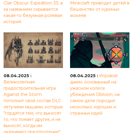
Clair Obscur: Expedition 33, а
Minecraft приводит детей в
за названием скрывается
бешенство от куриных
какая-то безумная ролевая
жокеев
история.
08.04.2025 :
08.04.2025 :
Игровой
Великолепная
джем, основанный на
градостроительная игра
ужасном колесе
Against the Storm
убеждения Oblivion, на
пополнит свой состав DLC
самом деле породил
летучими мышами, которые
несколько хороших и
"гордятся тем, что выносят
странных идей.
то, что ломает других, и не
выносят, когда им
оказывают предпочтение".