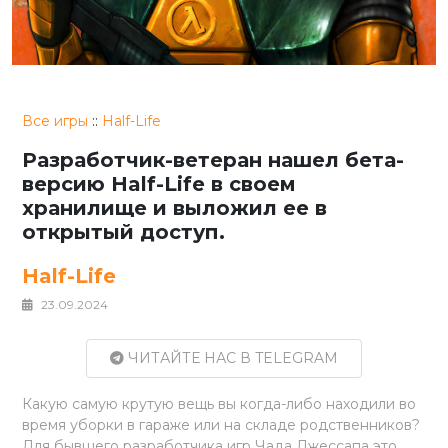
Все игры
::
Half-Life
Разработчик-ветеран нашел бета-
версию Half-Life в своем
хранилище и выложил ее в
открытый доступ.
Half-Life
23.09.2024
ЧИТАЙТЕ НАС В TELEGRAM
Какую самую крутую вещь вы когда-либо находили во
время уборки в гараже или на складе родственников?
Для бывшего разработчика игр Чада Джессапа это,