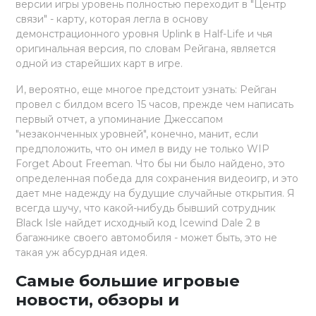
версии игры уровень полностью переходит в "Центр
связи" - карту, которая легла в основу
демонстрационного уровня Uplink в Half-Life и чья
оригинальная версия, по словам Рейгана, является
одной из старейших карт в игре.
И, вероятно, еще многое предстоит узнать: Рейган
провел с билдом всего 15 часов, прежде чем написать
первый отчет, а упоминание Джессапом
"незаконченных уровней", конечно, манит, если
предположить, что он имел в виду не только WIP
Forget About Freeman. Что бы ни было найдено, это
определенная победа для сохранения видеоигр, и это
дает мне надежду на будущие случайные открытия. Я
всегда шучу, что какой-нибудь бывший сотрудник
Black Isle найдет исходный код Icewind Dale 2 в
багажнике своего автомобиля - может быть, это не
такая уж абсурдная идея.
Самые большие игровые
новости, обзоры и