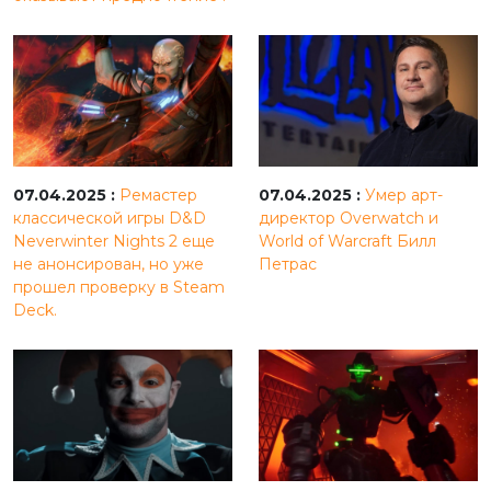
07.04.2025 :
Ремастер
07.04.2025 :
Умер арт-
классической игры D&D
директор Overwatch и
Neverwinter Nights 2 еще
World of Warcraft Билл
не анонсирован, но уже
Петрас
прошел проверку в Steam
Deck.