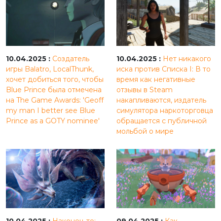
10.04.2025 :
Создатель
10.04.2025 :
Нет никакого
игры Balatro, LocalThunk,
иска против Списка I: В то
хочет добиться того, чтобы
время как негативные
Blue Prince была отмечена
отзывы в Steam
на The Game Awards: 'Geoff
накапливаются, издатель
my man I better see Blue
симулятора наркоторговца
Prince as a GOTY nominee'
обращается с публичной
мольбой о мире
10.04.2025 :
Наконец-то:
09.04.2025 :
Как