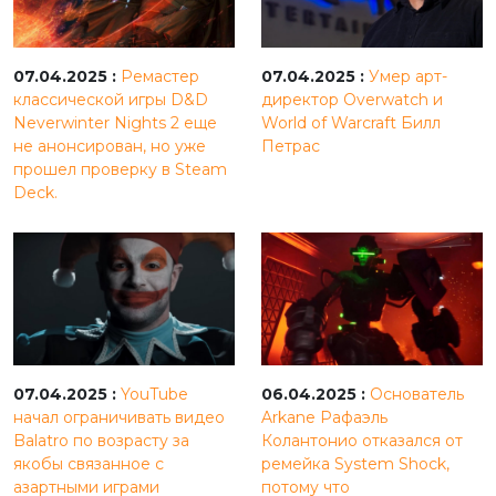
07.04.2025 :
Ремастер
07.04.2025 :
Умер арт-
классической игры D&D
директор Overwatch и
Neverwinter Nights 2 еще
World of Warcraft Билл
не анонсирован, но уже
Петрас
прошел проверку в Steam
Deck.
07.04.2025 :
YouTube
06.04.2025 :
Основатель
начал ограничивать видео
Arkane Рафаэль
Balatro по возрасту за
Колантонио отказался от
якобы связанное с
ремейка System Shock,
азартными играми
потому что