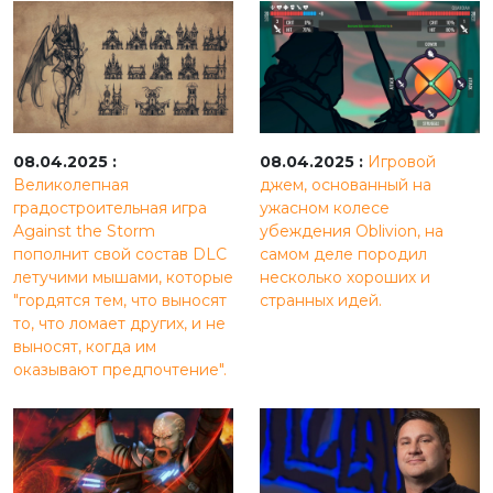
08.04.2025 :
08.04.2025 :
Игровой
Великолепная
джем, основанный на
градостроительная игра
ужасном колесе
Against the Storm
убеждения Oblivion, на
пополнит свой состав DLC
самом деле породил
летучими мышами, которые
несколько хороших и
"гордятся тем, что выносят
странных идей.
то, что ломает других, и не
выносят, когда им
оказывают предпочтение".