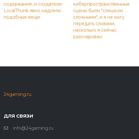
содержание, и создателю
киберпространственные
LocalThunk явно надоели
сцены были "слишком
подобные вещи.
сложными", и я не могу
передать словами,
насколько я сейчас
разочарован.
24gaming.ru
ДЛЯ СВЯЗИ
info@24gaming.ru