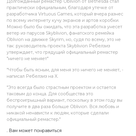
Долгожданный ремастер Oblivion от Bethesda стал
практически официальным, благодаря утечке от
разработчика Virtuous Games, который вчера разнес
по всему интернету кучу экранов и артов коробки.
Можно было бы ожидать, что эта разработка унесет
ветер из парусов Skyblivion, фанатского ремейка
Oblivion на движке Skyrim, но, судя по всему, это не
так: руководитель проекта Skyblivion Ребелзиз
утверждает, что грядущий официальный ремастер
"ничего не меняет"
"Чтобы быть ясным, для меня это ничего не меняет, -
написал Ребелзиз на X.
"Это всегда было страстным проектом и остается
таковым до конца. Для сообщества это
беспроигрышный вариант, поскольку в этом году вы
получите в два раза больше Oblivion. Вся любовь и
никакой ненависти к людям, которые сделали
официальный ремастер."
. Вам может понравиться