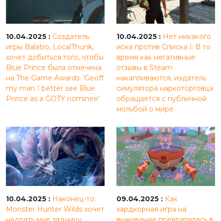
10.04.2025 :
Создатель
10.04.2025 :
Нет никакого
игры Balatro, LocalThunk,
иска против Списка I: В то
хочет добиться того, чтобы
время как негативные
Blue Prince была отмечена
отзывы в Steam
на The Game Awards: 'Geoff
накапливаются, издатель
my man I better see Blue
симулятора наркоторговца
Prince as a GOTY nominee'
обращается с публичной
мольбой о мире
10.04.2025 :
Наконец-то:
09.04.2025 :
Как
Monster Hunter Wilds хочет
хардкорная игра на
надрать мне задницу
выживание превратилась в