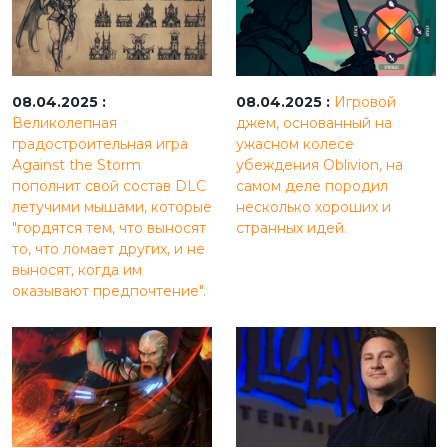
08.04.2025 :
08.04.2025 :
Игровой
Великолепная
джем, основанный на
градостроительная игра
ужасном колесе
Against the Storm
убеждения Oblivion, на
пополнит свой состав DLC
самом деле породил
летучими мышами, которые
несколько хороших и
"гордятся тем, что выносят
странных идей.
то, что ломает других, и не
выносят, когда им
оказывают предпочтение".