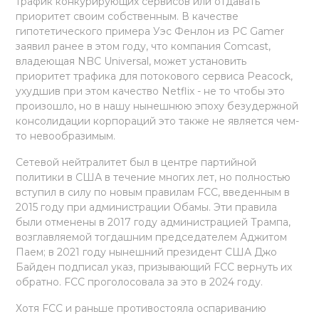
трафик конкурирующих сервисов или отдавать
приоритет своим собственным. В качестве
гипотетического примера Уэс Фенлон из PC Gamer
заявил ранее в этом году, что компания Comcast,
владеющая NBC Universal, может установить
приоритет трафика для потокового сервиса Peacock,
ухудшив при этом качество Netflix - не то чтобы это
произошло, но в нашу нынешнюю эпоху безудержной
консолидации корпораций это также не является чем-
то невообразимым.
Сетевой нейтралитет был в центре партийной
политики в США в течение многих лет, но полностью
вступил в силу по новым правилам FCC, введенным в
2015 году при администрации Обамы. Эти правила
были отменены в 2017 году администрацией Трампа,
возглавляемой тогдашним председателем Аджитом
Паем; в 2021 году нынешний президент США Джо
Байден подписал указ, призывающий FCC вернуть их
обратно. FCC проголосовала за это в 2024 году.
Хотя FCC и раньше противостояла оспариванию