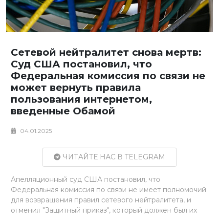
Сетевой нейтралитет снова мертв:
Суд США постановил, что
Федеральная комиссия по связи не
может вернуть правила
пользования интернетом,
введенные Обамой
04.01.2025
ЧИТАЙТЕ НАС В TELEGRAM
Апелляционный суд США постановил, что
Федеральная комиссия по связи не имеет полномочий
для возвращения правил сетевого нейтралитета, и
отменил "Защитный приказ", который должен был их