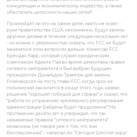
конкуренции и экономическому лидерству, а также
обеспечить целостность наших сетей".
Произойдет ли это на самом деле, никто не знает -
руки правительства США, несомненно, будут заняты
другими делами в течение следующих нескольких лет
- но можно с уверенностью сказать, что FCC не будет
заниматься этим вопросом дальше: Комиссар FCC
Брендан Карр, который служил юридическим
советником Аджита Пая во время демонтажа правил
сетевого нейтралитета и был выбран будущим
президентом Дональдом Трампом для замены
Розенворсел на посту главы FCC, когда срок ее
полномочий закончится в конце этого года, назвал
решение "хорошей победой для страны" и сказал, что
"работа по устранению чрезмерного регулирования
администрации Байдена будет продолжена"."На
протяжении десяти лет я утверждал, что так
называемые правила "сетевого нейтралитета"
незаконны (не говоря уже о том, что они
бессмысленны)", - написал он. "Сегодня Шестой округ