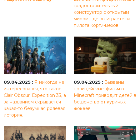
градостроительный
конструктор с открытым
миром, где вы играете за
пилота корги-мехов
09.04.2025 :
Я никогда не
09.04.2025 :
Вызваны
интересовался, что такое
полицейские: фильм о
Clair Obscur: Expedition 33, а
Minecraft приводит детей в
за названием скрывается
бешенство от куриных
какая-то безумная ролевая
жокеев
история.