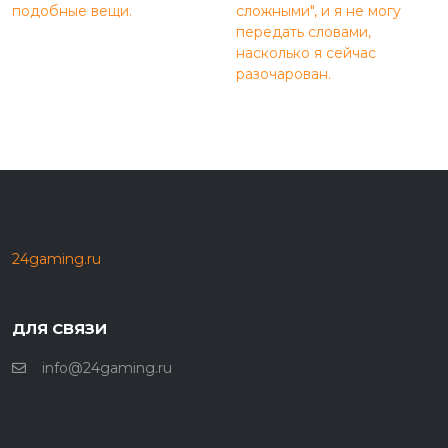
подобные вещи.
сложными", и я не могу
передать словами,
насколько я сейчас
разочарован.
24gaming.ru
ДЛЯ СВЯЗИ
info@24gaming.ru