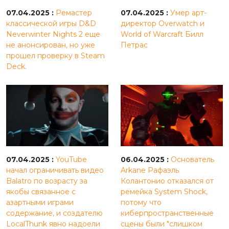
07.04.2025 :
Ремастер
07.04.2025 :
Умер арт-
классической игры D&D
директор Overwatch и
Neverwinter Nights 2 еще
World of Warcraft Билл
не анонсирован, но уже
Петрас
прошел проверку в Steam
Deck.
07.04.2025 :
YouTube
06.04.2025 :
Основатель
начал ограничивать видео
Arkane Рафаэль
Balatro по возрасту за
Колантонио отказался от
якобы связанное с
ремейка System Shock,
азартными играми
потому что
содержание, и создателю
киберпространственные
LocalThunk явно надоели
сцены были "слишком