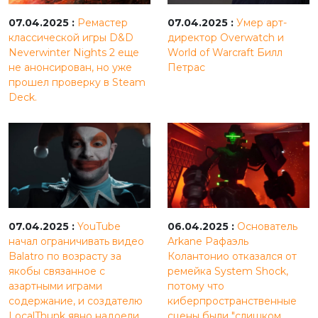
07.04.2025 :
Ремастер
07.04.2025 :
Умер арт-
классической игры D&D
директор Overwatch и
Neverwinter Nights 2 еще
World of Warcraft Билл
не анонсирован, но уже
Петрас
прошел проверку в Steam
Deck.
07.04.2025 :
YouTube
06.04.2025 :
Основатель
начал ограничивать видео
Arkane Рафаэль
Balatro по возрасту за
Колантонио отказался от
якобы связанное с
ремейка System Shock,
азартными играми
потому что
содержание, и создателю
киберпространственные
LocalThunk явно надоели
сцены были "слишком