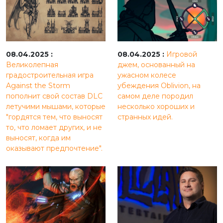
08.04.2025 :
08.04.2025 :
Игровой
Великолепная
джем, основанный на
градостроительная игра
ужасном колесе
Against the Storm
убеждения Oblivion, на
пополнит свой состав DLC
самом деле породил
летучими мышами, которые
несколько хороших и
"гордятся тем, что выносят
странных идей.
то, что ломает других, и не
выносят, когда им
оказывают предпочтение".