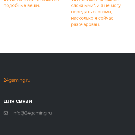
подобные вещи.
сложными", и я не могу
передать словами,
насколько я сейчас
разочарован.
24gaming.ru
ДЛЯ СВЯЗИ
info@24gaming.ru