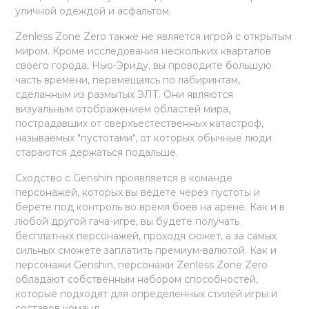
уличной одеждой и асфальтом.
Zenless Zone Zero также не является игрой с открытым
миром. Кроме исследования нескольких кварталов
своего города, Нью-Эриду, вы проводите большую
часть времени, перемещаясь по лабиринтам,
сделанным из размытых ЭЛТ. Они являются
визуальным отображением областей мира,
пострадавших от сверхъестественных катастроф,
называемых "пустотами", от которых обычные люди
стараются держаться подальше.
Сходство с Genshin проявляется в команде
персонажей, которых вы ведете через пустоты и
берете под контроль во время боев на арене. Как и в
любой другой гача-игре, вы будете получать
бесплатных персонажей, проходя сюжет, а за самых
сильных сможете заплатить премиум-валютой. Как и
персонажи Genshin, персонажи Zenless Zone Zero
обладают собственным набором способностей,
которые подходят для определенных стилей игры и
составов команд.