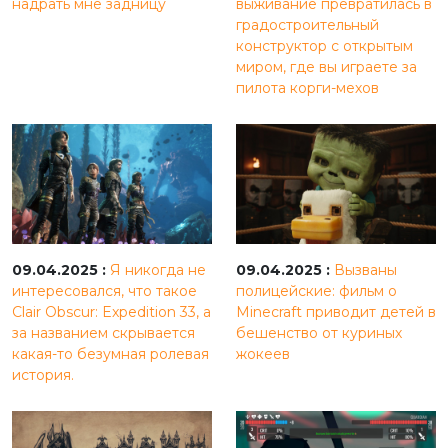
надрать мне задницу
выживание превратилась в
градостроительный
конструктор с открытым
миром, где вы играете за
пилота корги-мехов
09.04.2025 :
Я никогда не
09.04.2025 :
Вызваны
интересовался, что такое
полицейские: фильм о
Clair Obscur: Expedition 33, а
Minecraft приводит детей в
за названием скрывается
бешенство от куриных
какая-то безумная ролевая
жокеев
история.