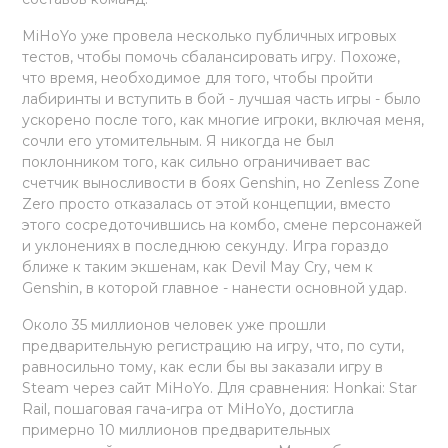
MiHoYo уже провела несколько публичных игровых
тестов, чтобы помочь сбалансировать игру. Похоже,
что время, необходимое для того, чтобы пройти
лабиринты и вступить в бой - лучшая часть игры - было
ускорено после того, как многие игроки, включая меня,
сочли его утомительным. Я никогда не был
поклонником того, как сильно ограничивает вас
счетчик выносливости в боях Genshin, но Zenless Zone
Zero просто отказалась от этой концепции, вместо
этого сосредоточившись на комбо, смене персонажей
и уклонениях в последнюю секунду. Игра гораздо
ближе к таким экшенам, как Devil May Cry, чем к
Genshin, в которой главное - нанести основной удар.
Около 35 миллионов человек уже прошли
предварительную регистрацию на игру, что, по сути,
равносильно тому, как если бы вы заказали игру в
Steam через сайт MiHoYo. Для сравнения: Honkai: Star
Rail, пошаговая гача-игра от MiHoYo, достигла
примерно 10 миллионов предварительных