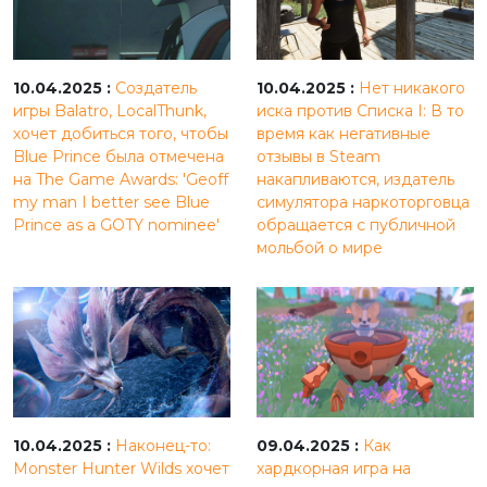
10.04.2025 :
Создатель
10.04.2025 :
Нет никакого
игры Balatro, LocalThunk,
иска против Списка I: В то
хочет добиться того, чтобы
время как негативные
Blue Prince была отмечена
отзывы в Steam
на The Game Awards: 'Geoff
накапливаются, издатель
my man I better see Blue
симулятора наркоторговца
Prince as a GOTY nominee'
обращается с публичной
мольбой о мире
10.04.2025 :
Наконец-то:
09.04.2025 :
Как
Monster Hunter Wilds хочет
хардкорная игра на