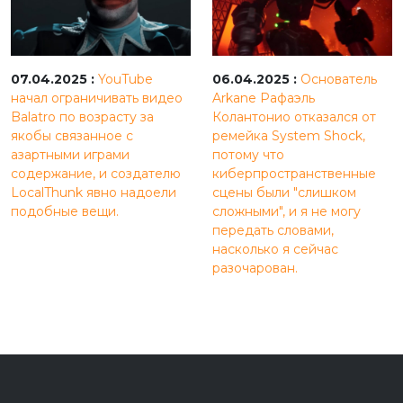
07.04.2025 :
YouTube
06.04.2025 :
Основатель
начал ограничивать видео
Arkane Рафаэль
Balatro по возрасту за
Колантонио отказался от
якобы связанное с
ремейка System Shock,
азартными играми
потому что
содержание, и создателю
киберпространственные
LocalThunk явно надоели
сцены были "слишком
подобные вещи.
сложными", и я не могу
передать словами,
насколько я сейчас
разочарован.