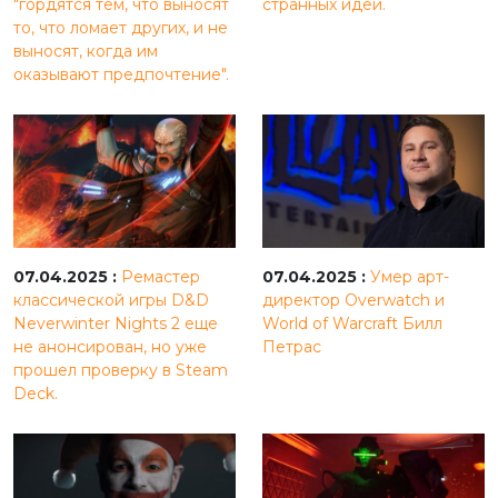
"гордятся тем, что выносят
странных идей.
то, что ломает других, и не
выносят, когда им
оказывают предпочтение".
07.04.2025 :
Ремастер
07.04.2025 :
Умер арт-
классической игры D&D
директор Overwatch и
Neverwinter Nights 2 еще
World of Warcraft Билл
не анонсирован, но уже
Петрас
прошел проверку в Steam
Deck.