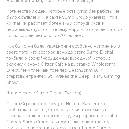
Великобритании, Польше, Чехии и Индии."
Количество людей, которые останутся без работы, не
было объявлено. На сайте Sumo Group указано, что в
компании работает более 1790 сотрудников в
нескольких студиях по всему миру, что означает, что их
число составляет около 270 человек.
Как бы то ни было, увольнения особенно неприятны в
свете того, что всего за день до этого Sumo Digital
трубила о своих "насыщенных выходных", которые
включали анонс Critter Cafe на выставке Wholesome
Direct, геймплейный трейлер DeathSprint 66 и
стартовый трейлер Still Wakes the Deep на PC Gaming
Show.
(Image credit: Sumo Digital (Twitter))
Старший репортер Polygon Николь Карпентер
сообщила в Twitter, что увольнения также могут
включать полное закрытие студии разработки Timbre
Games. Sumo Group не упоминала конкретно эту
студию, но несколько сотрудников Timbre Games