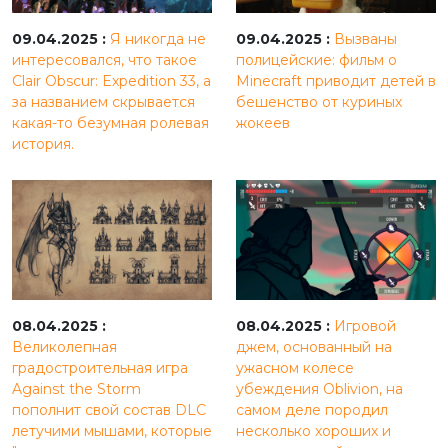
09.04.2025 :
Я никогда не
09.04.2025 :
Вызваны
интересовался, что такое
полицейские: фильм о
Clair Obscur: Expedition 33, а
Minecraft приводит детей в
за названием скрывается
бешенство от куриных
какая-то безумная ролевая
жокеев
история.
08.04.2025 :
08.04.2025 :
Игровой
Великолепная
джем, основанный на
градостроительная игра
ужасном колесе
Against the Storm
убеждения Oblivion, на
пополнит свой состав DLC
самом деле породил
летучими мышами, которые
несколько хороших и