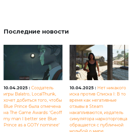
Последние новости
10.04.2025 :
Создатель
10.04.2025 :
Нет никакого
игры Balatro, LocalThunk,
иска против Списка I: В то
хочет добиться того, чтобы
время как негативные
Blue Prince была отмечена
отзывы в Steam
на The Game Awards: 'Geoff
накапливаются, издатель
my man I better see Blue
симулятора наркоторговца
Prince as a GOTY nominee'
обращается с публичной
мольбой о мире