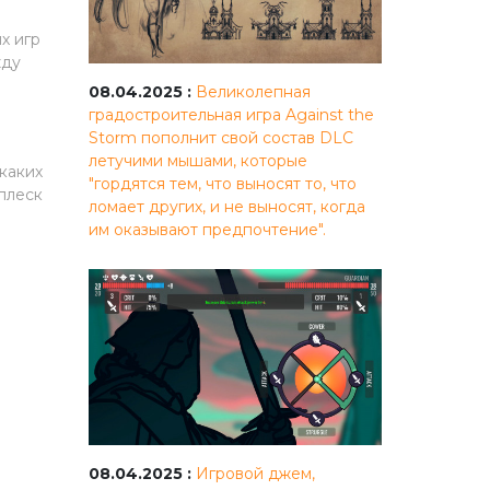
х игр
жду
08.04.2025 :
Великолепная
градостроительная игра Against the
Storm пополнит свой состав DLC
летучими мышами, которые
каких
"гордятся тем, что выносят то, что
сплеск
ломает других, и не выносят, когда
им оказывают предпочтение".
08.04.2025 :
Игровой джем,