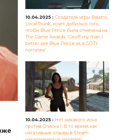
10.04.2025 :
Создатель игры Balatro,
LocalThunk, хочет добиться того,
чтобы Blue Prince была отмечена на
The Game Awards: 'Geoff my man I
better see Blue Prince as a GOTY
nominee'
10.04.2025 :
Нет никакого иска
против Списка I: В то время как
озже
негативные отзывы в Steam
накапливаются, издатель