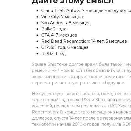
Дайте этому смысл
Grand Theft Auto 3: 7 месяцев между кон
Vice City: 7 месяцев
San Andreas: 8 месяцев
Bully: 2 года
GTA 4: 7 месяцев
Red Dead Redemption: 14 лет, 5 месяцев
GTA 5: 1 год, 6 месяцев
RDR2: 1 год
Square Enix тоже долгое время была такой, нес
ремейки FF7 можно хотя бы объяснить как неу
эксклюзивности, которые в конечном итоге не
пересматривает эту стратегию на будущее.
Не существует такого простого, немедленног
через целый год после PS4 и Xbox, или почему
консолей, прежде чем появилась на PC. Хуже 
Redemption: В конце этого месяца она након
долларов, спустя 14 лет после ее первоначаль
технологии начала 2010-х годов, получила RD