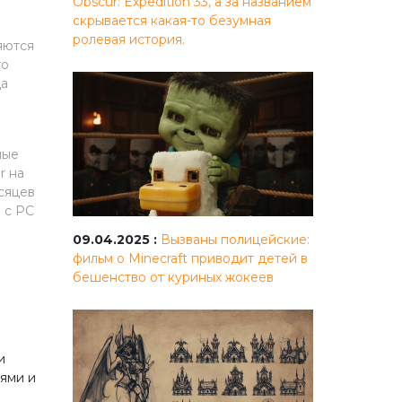
Obscur: Expedition 33, а за названием
скрывается какая-то безумная
ролевая история.
яются
то
да
ные
r на
сяцев
 с PC
09.04.2025 :
Вызваны полицейские:
фильм о Minecraft приводит детей в
бешенство от куриных жокеев
и
ями и