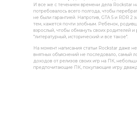
И все же с течением времени дела Rockstar н
потребовалось всего полгода, чтобы перебрат
не были гарантией. Напротив, GTA 5 и RDR 2 
тем, кажется почти злобным. Ребенок, родив
взрослый, чтобы обмануть своих родителей и 
"литературный, исторический и все такое".
На момент написания статьи Rockstar даже не
внятных объяснений не последовало, самый ло
доходов от релизов своих игр на ПК, неболь
предпочитающие ПК, покупающие игру дважд