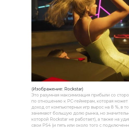
(Изображение: Rockstar)
Это разумная максимизация прибыли со сторо
по отношению к PC-геймерам, которая может 
доход от компьютерных игр вырос на 8 %, в т
занимают большую долю рынка, но значительная
которой Rockstar не работает), а также на у
свои PS4 (и пять или около того с подключенн