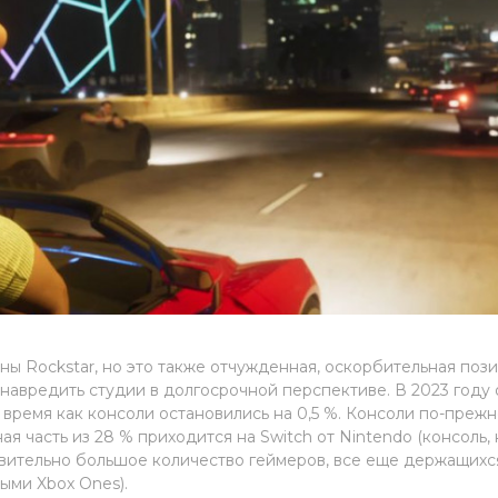
ны Rockstar, но это также отчужденная, оскорбительная поз
навредить студии в долгосрочной перспективе. В 2023 году
о время как консоли остановились на 0,5 %. Консоли по-преж
 часть из 28 % приходится на Switch от Nintendo (консоль, 
дивительно большое количество геймеров, все еще держащихс
ыми Xbox Ones).