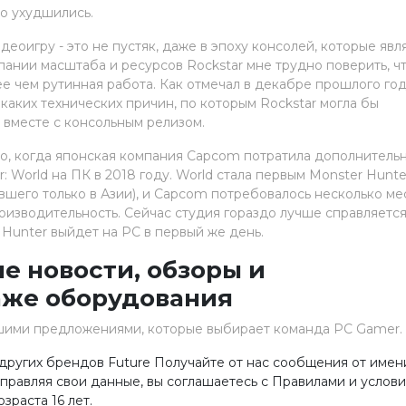
ко ухудшились.
деоигру - это не пустяк, даже в эпоху консолей, которые явл
ании масштаба и ресурсов Rockstar мне трудно поверить, ч
ее чем рутинная работа. Как отмечал в декабре прошлого го
икаких технических причин, по которым Rockstar могла бы
 вместе с консольным релизом.
но, когда японская компания Capcom потратила дополнитель
: World на ПК в 2018 году. World стала первым Monster Hunte
шего только в Азии), и Capcom потребовалось несколько ме
оизводительность. Сейчас студия гораздо лучше справляется
 Hunter выйдет на PC в первый же день.
е новости, обзоры и
аже оборудования
шими предложениями, которые выбирает команда PC Gamer.
других брендов Future Получайте от нас сообщения от имен
равляя свои данные, вы соглашаетесь с Правилами и услови
раста 16 лет.