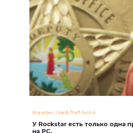
Все игры
::
Grand Theft Auto 6
У Rockstar есть только одна 
на PC.