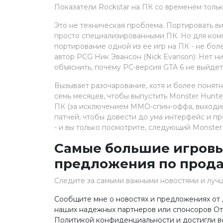
Показатели Rockstar на ПК со временем толь
Это не техническая проблема. Портировать ви
просто специализированными ПК. Но для комп
портирование одной из ее игр на ПК - не бол
автор PCG Ник Эвансон (Nick Evanson): Нет н
объяснить, почему PC-версия GTA 6 не выйдет
Вызывает разочарование, хотя и более понят
семь месяцев, чтобы выпустить Monster Hunter
ПК (за исключением MMO-спин-оффа, выходив
патчей, чтобы довести до ума интерфейс и пр
- и вы только посмотрите, следующий Monster
Самые большие игровы
предложения по прод
Следите за самыми важными новостями и луч
Сообщите мне о новостях и предложениях от 
наших надежных партнеров или спонсоров Отп
Политикой конфиденциальности и достигли воз