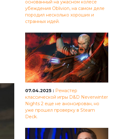
основанный на ужасном колесе
убеждения Oblivion, на самом деле
породил несколько хороших и
странных идей.
07.04.2025 :
Ремастер
классической игры D&D Neverwinter
Nights 2 еще не анонсирован, но
уже прошел проверку в Steam
Deck.