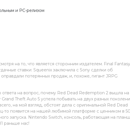
сольным и PC-релизом
мотря на то, что является сторонним издателем. Final Fantasy
дачные ставки: Squeenix заключила с Sony сделки об
 оправдали потерянных продаж, и, похоже, гигант JRPG
о ответа на вопрос, почему Red Dead Redemption 2 вышла на
 Grand Theft Auto 5 успела побывать на двух разных поколен
всего, на мой взгляд, обстоят дела с оригинальной Red Dead
ец-то появится на нашей любимой платформе с ценником в 5
ного запуска. Nintendo Switch, консоль, работающая на план
R1 раньше нас!