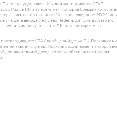
а ПК только ухудшались. Каждой части трилогии GTA 3
ься с PS2 на ПК, в то время как PC-порты больших консольны
задержались на год с лишним. 14-летнее ожидание RDR 1, ме
шийся в день выхода Red Dead Redemption, уже достаточно
разрешить им поиграть в этот ПК-порт, потому что он
 подтвердила, что GTA 6 вообще выйдет на ПК. Поскольку ни
гичный вывод - скучный: Rockstar рассчитывает на второй в
шой дополнительный доход, который обеспечивают игроки,
ы.