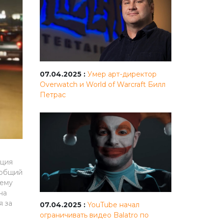
07.04.2025 :
Умер арт-директор
Overwatch и World of Warcraft Билл
Петрас
иция
 общий
нему
на
я за
07.04.2025 :
YouTube начал
ограничивать видео Balatro по