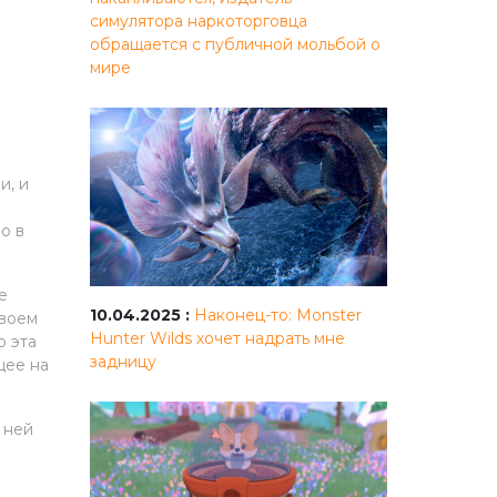
симулятора наркоторговца
обращается с публичной мольбой о
мире
и, и
о в
е
10.04.2025 :
Наконец-то: Monster
своем
Hunter Wilds хочет надрать мне
о эта
задницу
щее на
 ней