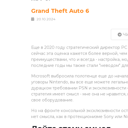
Grand Theft Auto 6
20.10.2024
ЧИ
Еще в 2020 году стратегический директор PC 
сейчас эта оценка кажется более верной, че
преимуществами, что и всегда - настройка, м
последние годы мы также стали "неводом" дл
Microsoft выбросила полотенце еще до начал
уговоры Nintendo, вы все еще можете легальн
дурацком требовании PSN и эксклюзивности о
стратегия имеет смысл - мне она не нравится,
свое оборудование.
Но на фронте консольной эксклюзивности оста
нет смысла, как в протекционизме Sony или N