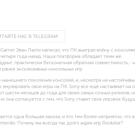
ТАЙТЕ НАС В TELEGRAM
Gamer Эван Лахти написал, что ПК выиграл войну с консолям
м четыре года назад. Наша платформа обладает теми же
оддинг, практически бесконечная обратная совместимость, - н
я ранее эксклюзивных консольных игр.
а нынешнего поколения консолей, и, несмотря на настойчивы
о эмулировать свои игры на ПК. Sony все еще настаивает на 
т шести месяцев до года для своих самых сочных релизов, н
 но она согласуется с тем, что Sony ставит свое игровое буду
ется одна большая заноза, и это тем более неприятно, что в
intendo: Почему мы всегда так долго ждем игр Rockstar?