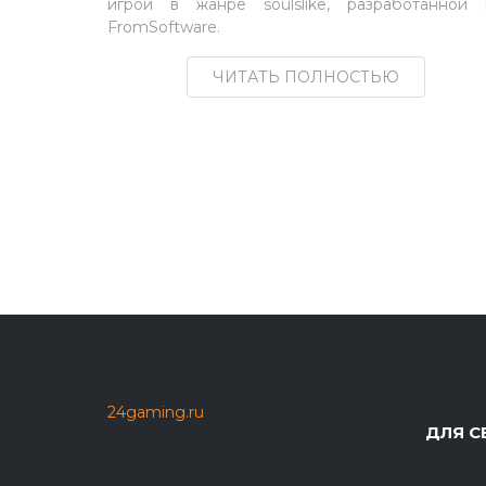
игрой в жанре soulslike, разработанной 
FromSoftware.
ЧИТАТЬ ПОЛНОСТЬЮ
24gaming.ru
ДЛЯ С