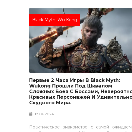
Black Myth: Wu Kong
Первые 2 Часа Игры В Black Myth:
Wukong Прошли Под Шквалом
Сложных Боев С Боссами, Невероятн
Красивых Персонажей И Удивительн
Скудного Мира.
18.06.2024
Практическое знакомство с самой ожидаем