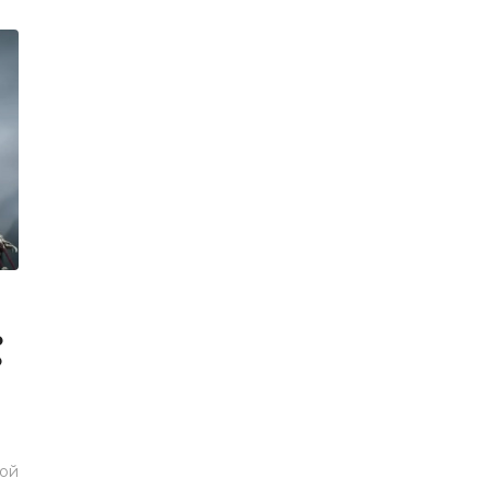
о
о
ой