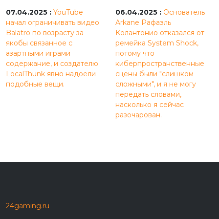
07.04.2025 :
YouTube
06.04.2025 :
Основатель
начал ограничивать видео
Arkane Рафаэль
Balatro по возрасту за
Колантонио отказался от
якобы связанное с
ремейка System Shock,
азартными играми
потому что
содержание, и создателю
киберпространственные
LocalThunk явно надоели
сцены были "слишком
подобные вещи.
сложными", и я не могу
передать словами,
насколько я сейчас
разочарован.
24gaming.ru