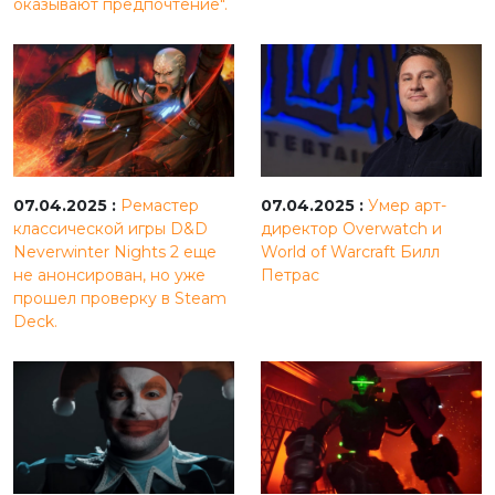
оказывают предпочтение".
07.04.2025 :
Ремастер
07.04.2025 :
Умер арт-
классической игры D&D
директор Overwatch и
Neverwinter Nights 2 еще
World of Warcraft Билл
не анонсирован, но уже
Петрас
прошел проверку в Steam
Deck.