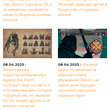
Clair Obscur: Expedition 33, а
Minecraft приводит детей в
за названием скрывается
бешенство от куриных
какая-то безумная ролевая
жокеев
история.
08.04.2025 :
08.04.2025 :
Игровой
Великолепная
джем, основанный на
градостроительная игра
ужасном колесе
Against the Storm
убеждения Oblivion, на
пополнит свой состав DLC
самом деле породил
летучими мышами, которые
несколько хороших и
"гордятся тем, что выносят
странных идей.
то, что ломает других, и не
выносят, когда им