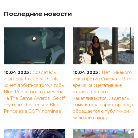
Последние новости
10.04.2025 :
Создатель
10.04.2025 :
Нет никакого
игры Balatro, LocalThunk,
иска против Списка I: В то
хочет добиться того, чтобы
время как негативные
Blue Prince была отмечена
отзывы в Steam
на The Game Awards: 'Geoff
накапливаются, издатель
my man I better see Blue
симулятора наркоторговца
Prince as a GOTY nominee'
обращается с публичной
мольбой о мире