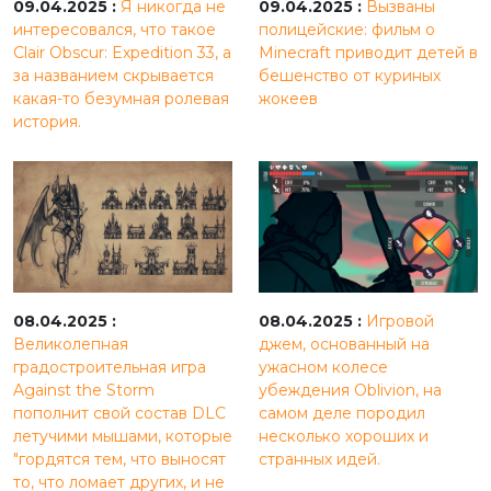
09.04.2025 :
Я никогда не
09.04.2025 :
Вызваны
интересовался, что такое
полицейские: фильм о
Clair Obscur: Expedition 33, а
Minecraft приводит детей в
за названием скрывается
бешенство от куриных
какая-то безумная ролевая
жокеев
история.
08.04.2025 :
08.04.2025 :
Игровой
Великолепная
джем, основанный на
градостроительная игра
ужасном колесе
Against the Storm
убеждения Oblivion, на
пополнит свой состав DLC
самом деле породил
летучими мышами, которые
несколько хороших и
"гордятся тем, что выносят
странных идей.
то, что ломает других, и не