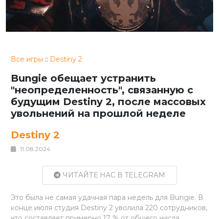
Все игры
::
Destiny 2
Bungie обещает устранить
"неопределенность", связанную с
будущим Destiny 2, после массовых
увольнений на прошлой неделе
Destiny 2
11.08.2024
ЧИТАЙТЕ НАС В TELEGRAM
Это была не самая удачная пара недель для Bungie. В
конце июля студия Destiny 2 уволила 220 сотрудников,
что составляет примерно 17 % от общего числа