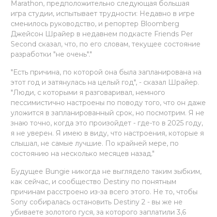
Marathon, предположительно следующая большая
игра студии, испытывает трудности: Недавно в игре
сменилось руководство, и репортер Bloomberg
Джейсон Шрайер в недавнем подкасте Friends Per
Second сказал, что, по его словам, текущее состояние
разработки "не очень"."
"Есть причина, по которой она была запланирована на
этот год и затянулась на целый год", - сказал Шрайер.
"Люди, с которыми я разговаривал, немного
пессимистично настроены по поводу того, что он даже
уложится в запланированный срок, но посмотрим. Я не
знаю точно, когда это произойдет - где-то в 2025 году,
я не уверен. Я имею в виду, что настроения, которые я
слышал, не самые лучшие. По крайней мере, по
состоянию на несколько месяцев назад."
Будущее Bungie никогда не выглядело таким зыбким,
как сейчас, и сообщество Destiny по понятным
причинам расстроено из-за всего этого. Не то, чтобы
Sony собиралась остановить Destiny 2 - вы же не
убиваете золотого гуся, за которого заплатили 3,6