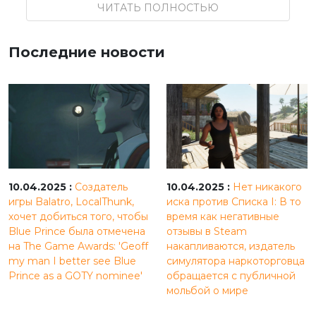
ЧИТАТЬ ПОЛНОСТЬЮ
Последние новости
10.04.2025 :
Создатель
10.04.2025 :
Нет никакого
игры Balatro, LocalThunk,
иска против Списка I: В то
хочет добиться того, чтобы
время как негативные
Blue Prince была отмечена
отзывы в Steam
на The Game Awards: 'Geoff
накапливаются, издатель
my man I better see Blue
симулятора наркоторговца
Prince as a GOTY nominee'
обращается с публичной
мольбой о мире