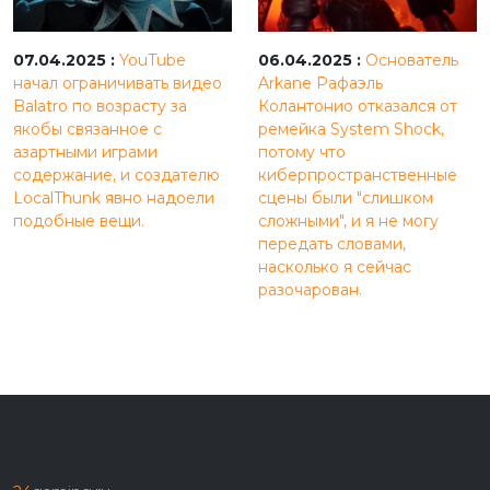
07.04.2025 :
YouTube
06.04.2025 :
Основатель
начал ограничивать видео
Arkane Рафаэль
Balatro по возрасту за
Колантонио отказался от
якобы связанное с
ремейка System Shock,
азартными играми
потому что
содержание, и создателю
киберпространственные
LocalThunk явно надоели
сцены были "слишком
подобные вещи.
сложными", и я не могу
передать словами,
насколько я сейчас
разочарован.