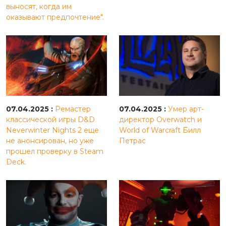
выносят, когда им
оказывают предпочтение".
07.04.2025 :
Ремастер
07.04.2025 :
Умер арт-
классической игры D&D
директор Overwatch и
Neverwinter Nights 2 еще
World of Warcraft Билл
не анонсирован, но уже
Петрас
прошел проверку в Steam
Deck.