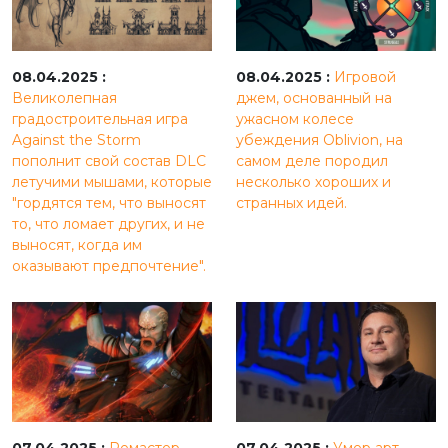
08.04.2025 :
08.04.2025 :
Игровой
Великолепная
джем, основанный на
градостроительная игра
ужасном колесе
Against the Storm
убеждения Oblivion, на
пополнит свой состав DLC
самом деле породил
летучими мышами, которые
несколько хороших и
"гордятся тем, что выносят
странных идей.
то, что ломает других, и не
выносят, когда им
оказывают предпочтение".
07.04.2025 :
Ремастер
07.04.2025 :
Умер арт-