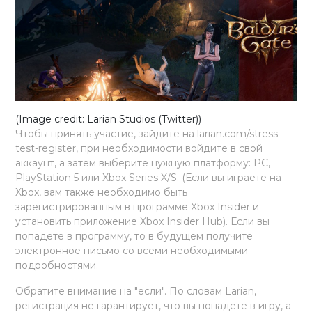
(Image credit: Larian Studios (Twitter))
Чтобы принять участие, зайдите на larian.com/stress-
test-register, при необходимости войдите в свой
аккаунт, а затем выберите нужную платформу: PC,
PlayStation 5 или Xbox Series X/S. (Если вы играете на
Xbox, вам также необходимо быть
зарегистрированным в программе Xbox Insider и
установить приложение Xbox Insider Hub). Если вы
попадете в программу, то в будущем получите
электронное письмо со всеми необходимыми
подробностями.
Обратите внимание на "если". По словам Larian,
регистрация не гарантирует, что вы попадете в игру, а