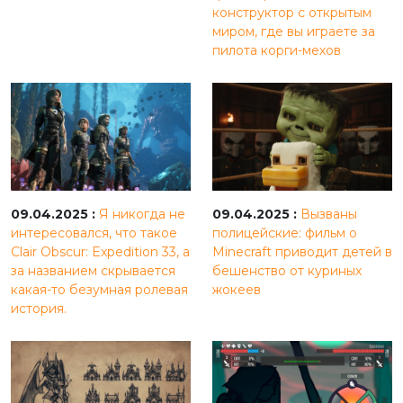
конструктор с открытым
миром, где вы играете за
пилота корги-мехов
09.04.2025 :
Я никогда не
09.04.2025 :
Вызваны
интересовался, что такое
полицейские: фильм о
Clair Obscur: Expedition 33, а
Minecraft приводит детей в
за названием скрывается
бешенство от куриных
какая-то безумная ролевая
жокеев
история.