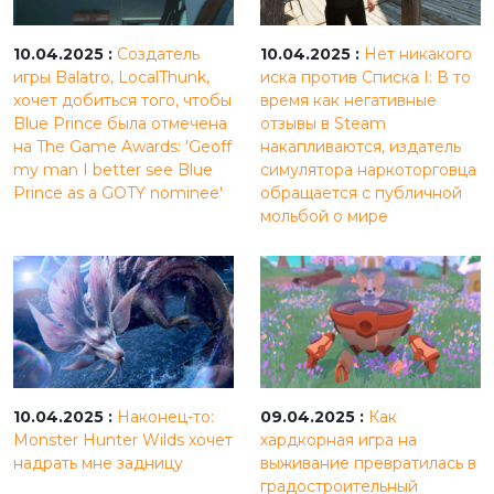
10.04.2025 :
Создатель
10.04.2025 :
Нет никакого
игры Balatro, LocalThunk,
иска против Списка I: В то
хочет добиться того, чтобы
время как негативные
Blue Prince была отмечена
отзывы в Steam
на The Game Awards: 'Geoff
накапливаются, издатель
my man I better see Blue
симулятора наркоторговца
Prince as a GOTY nominee'
обращается с публичной
мольбой о мире
10.04.2025 :
Наконец-то:
09.04.2025 :
Как
Monster Hunter Wilds хочет
хардкорная игра на
надрать мне задницу
выживание превратилась в
градостроительный