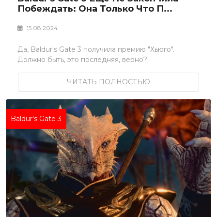
Побеждать: Она Только Что П...
15.08.2024
Да, Baldur's Gate 3 получила премию "Хьюго".
Должно быть, это последняя, верно?
ЧИТАТЬ ПОЛНОСТЬЮ
Baldur's Gate 3