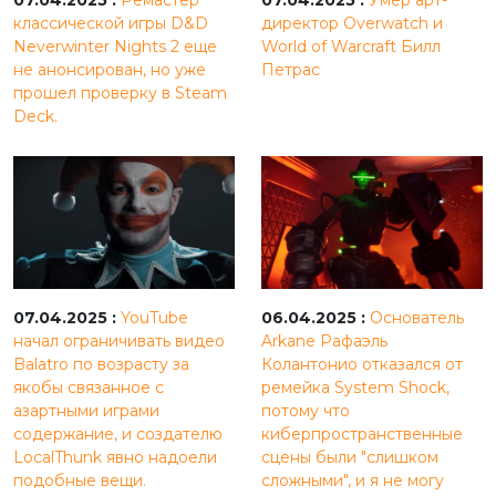
классической игры D&D
директор Overwatch и
Neverwinter Nights 2 еще
World of Warcraft Билл
не анонсирован, но уже
Петрас
прошел проверку в Steam
Deck.
07.04.2025 :
YouTube
06.04.2025 :
Основатель
начал ограничивать видео
Arkane Рафаэль
Balatro по возрасту за
Колантонио отказался от
якобы связанное с
ремейка System Shock,
азартными играми
потому что
содержание, и создателю
киберпространственные
LocalThunk явно надоели
сцены были "слишком
подобные вещи.
сложными", и я не могу