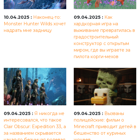
10.04.2025 :
Наконец-то:
09.04.2025 :
Как
Monster Hunter Wilds хочет
хардкорная игра на
надрать мне задницу
выживание превратилась в
градостроительный
конструктор с открытым
миром, где вы играете за
пилота корги-мехов
09.04.2025 :
Я никогда не
09.04.2025 :
Вызваны
интересовался, что такое
полицейские: фильм о
Clair Obscur: Expedition 33, а
Minecraft приводит детей в
за названием скрывается
бешенство от куриных
какая-то безумная ролевая
жокеев