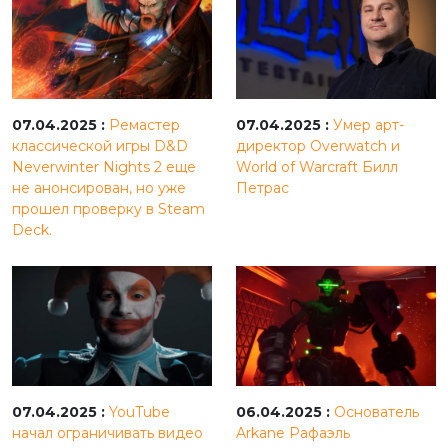
07.04.2025 :
Ремастер
07.04.2025 :
Умер арт-
классической игры D&D
директор Overwatch и
Neverwinter Nights 2 еще
World of Warcraft Билл
не анонсирован, но уже
Петрас
прошел проверку в Steam
Deck.
07.04.2025 :
YouTube
06.04.2025 :
Основатель
начал ограничивать видео
Arkane Рафаэль