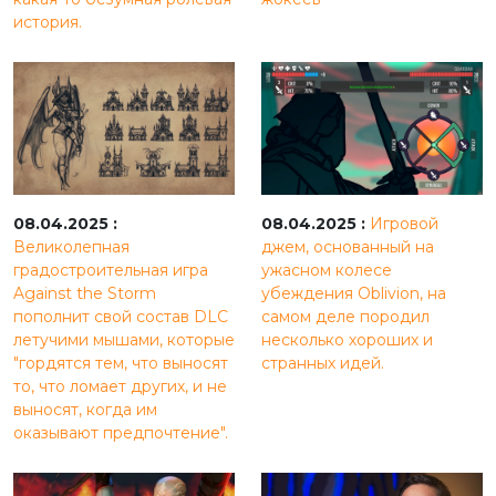
история.
08.04.2025 :
08.04.2025 :
Игровой
Великолепная
джем, основанный на
градостроительная игра
ужасном колесе
Against the Storm
убеждения Oblivion, на
пополнит свой состав DLC
самом деле породил
летучими мышами, которые
несколько хороших и
"гордятся тем, что выносят
странных идей.
то, что ломает других, и не
выносят, когда им
оказывают предпочтение".