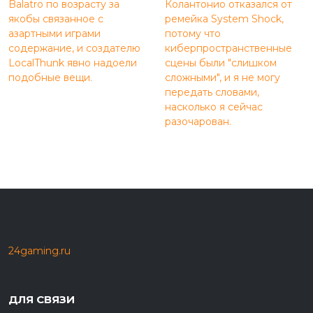
Balatro по возрасту за
Колантонио отказался от
якобы связанное с
ремейка System Shock,
азартными играми
потому что
содержание, и создателю
киберпространственные
LocalThunk явно надоели
сцены были "слишком
подобные вещи.
сложными", и я не могу
передать словами,
насколько я сейчас
разочарован.
24gaming.ru
ДЛЯ СВЯЗИ