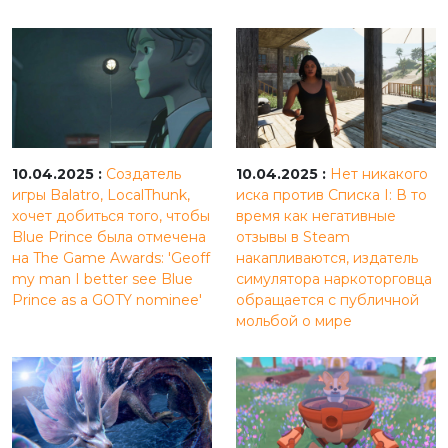
10.04.2025 :
Создатель
10.04.2025 :
Нет никакого
игры Balatro, LocalThunk,
иска против Списка I: В то
хочет добиться того, чтобы
время как негативные
Blue Prince была отмечена
отзывы в Steam
на The Game Awards: 'Geoff
накапливаются, издатель
my man I better see Blue
симулятора наркоторговца
Prince as a GOTY nominee'
обращается с публичной
мольбой о мире