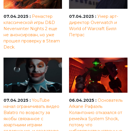
07.04.2025 :
Ремастер
07.04.2025 :
Умер арт-
классической игры D&D
директор Overwatch и
Neverwinter Nights 2 еще
World of Warcraft Билл
не анонсирован, но уже
Петрас
прошел проверку в Steam
Deck.
07.04.2025 :
YouTube
06.04.2025 :
Основатель
начал ограничивать видео
Arkane Рафаэль
Balatro по возрасту за
Колантонио отказался от
якобы связанное с
ремейка System Shock,
азартными играми
потому что
содержание, и создателю
киберпространственные