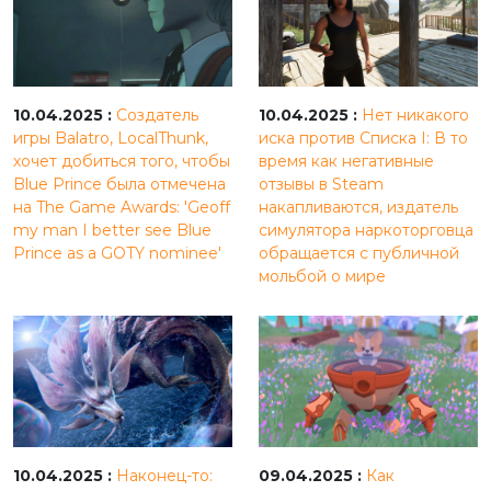
10.04.2025 :
Создатель
10.04.2025 :
Нет никакого
игры Balatro, LocalThunk,
иска против Списка I: В то
хочет добиться того, чтобы
время как негативные
Blue Prince была отмечена
отзывы в Steam
на The Game Awards: 'Geoff
накапливаются, издатель
my man I better see Blue
симулятора наркоторговца
Prince as a GOTY nominee'
обращается с публичной
мольбой о мире
10.04.2025 :
Наконец-то:
09.04.2025 :
Как