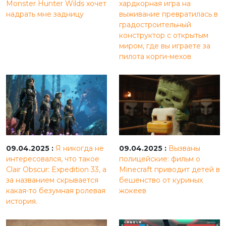
Monster Hunter Wilds хочет
хардкорная игра на
надрать мне задницу
выживание превратилась в
градостроительный
конструктор с открытым
миром, где вы играете за
пилота корги-мехов
09.04.2025 :
Я никогда не
09.04.2025 :
Вызваны
интересовался, что такое
полицейские: фильм о
Clair Obscur: Expedition 33, а
Minecraft приводит детей в
за названием скрывается
бешенство от куриных
какая-то безумная ролевая
жокеев
история.