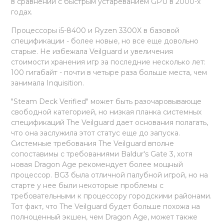
в сравнении с быстрым устареванием GPU в 2000-х
годах.
Процессоры i5-8400 и Ryzen 3300X в базовой
спецификации - более новые, но все еще довольно
старые. Не избежала Veilguard и увеличения
стоимости хранения игр за последние несколько лет:
100 гигабайт - почти в четыре раза больше места, чем
занимала Inquisition.
"Steam Deck Verified" может быть разочаровывающе
свободной категорией, но низкая планка системных
спецификаций The Veilguard дает основания полагать,
что она заслужила этот статус еще до запуска.
Системные требования The Veilguard вполне
сопоставимы с требованиями Baldur's Gate 3, хотя
новая Dragon Age рекомендует более мощный
процессор. BG3 была отличной палубной игрой, но на
старте у нее были некоторые проблемы с
требовательными к процессору городскими районами.
Тот факт, что The Veilguard будет больше похожа на
полноценный экшен, чем Dragon Age, может также