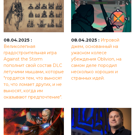
08.04.2025 :
08.04.2025 :
Игровой
Великолепная
джем, основанный на
градостроительная игра
ужасном колесе
Against the Storm
убеждения Oblivion, на
пополнит свой состав DLC
самом деле породил
летучими мышами, которые
несколько хороших и
"гордятся тем, что выносят
странных идей.
то, что ломает других, и не
выносят, когда им
оказывают предпочтение".