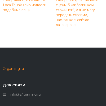
LocalThunk явно надоели
сцены были "слишком
подобные вещи.
сложными", и я не могу
передать словами,
насколько я сейчас
разочарован.
24gaming.ru
ДЛЯ СВЯЗИ
info@24gaming.ru