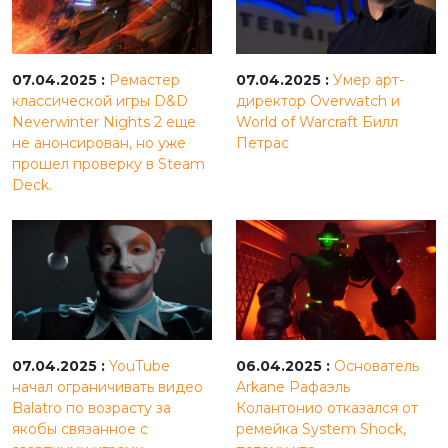
07.04.2025 :
Ремастер
07.04.2025 :
Умер арт-
классической игры D&D
директор Overwatch и
Neverwinter Nights 2 еще
World of Warcraft Билл
не анонсирован, но уже
Петрас
прошел проверку в Steam
Deck.
07.04.2025 :
YouTube
06.04.2025 :
Основатель
начал ограничивать видео
Arkane Рафаэль
Balatro по возрасту за
Колантонио отказался от
якобы связанное с
ремейка System Shock,