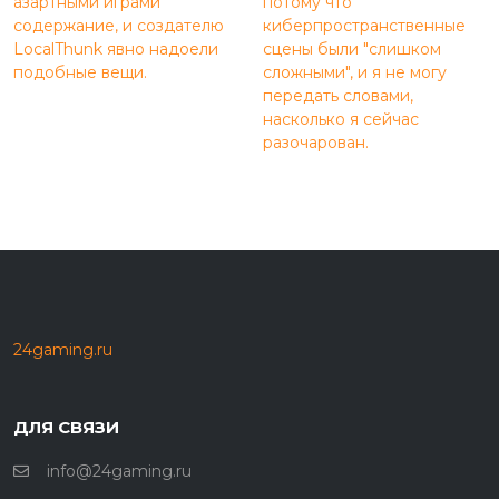
азартными играми
потому что
содержание, и создателю
киберпространственные
LocalThunk явно надоели
сцены были "слишком
подобные вещи.
сложными", и я не могу
передать словами,
насколько я сейчас
разочарован.
24gaming.ru
ДЛЯ СВЯЗИ
info@24gaming.ru