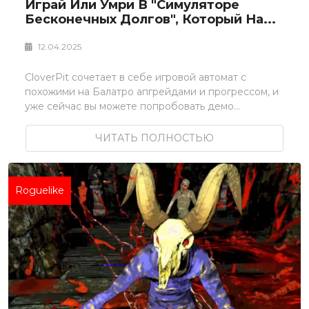
Играй Или Умри В "симуляторе
Бесконечных Долгов", Который На...
12.04.2025
CloverPit сочетает в себе игровой автомат с
похожими на Балатро апгрейдами и прогрессом, и
уже сейчас вы можете попробовать демо...
ЧИТАТЬ ПОЛНОСТЬЮ
Roguelike