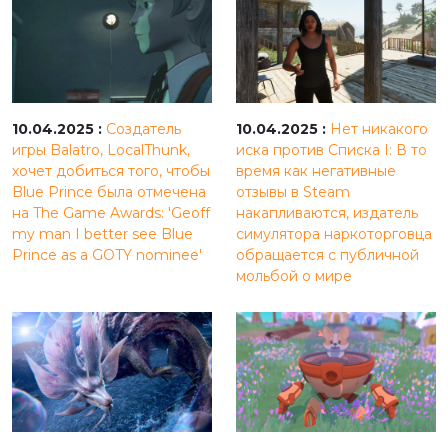
10.04.2025 :
Создатель
10.04.2025 :
Нет никакого
игры Balatro, LocalThunk,
иска против Списка I: В то
хочет добиться того, чтобы
время как негативные
Blue Prince была отмечена
отзывы в Steam
на The Game Awards: 'Geoff
накапливаются, издатель
my man I better see Blue
симулятора наркоторговца
Prince as a GOTY nominee'
обращается с публичной
мольбой о мире