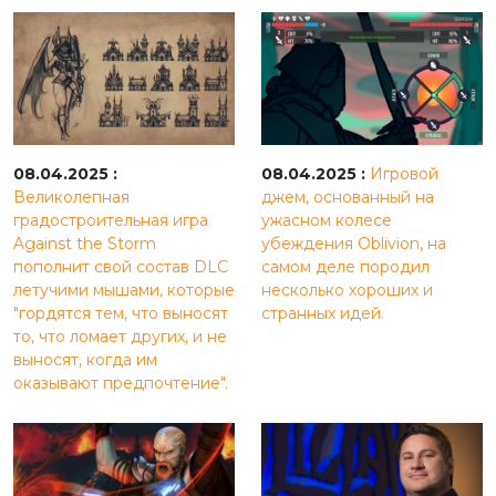
08.04.2025 :
08.04.2025 :
Игровой
Великолепная
джем, основанный на
градостроительная игра
ужасном колесе
Against the Storm
убеждения Oblivion, на
пополнит свой состав DLC
самом деле породил
летучими мышами, которые
несколько хороших и
"гордятся тем, что выносят
странных идей.
то, что ломает других, и не
выносят, когда им
оказывают предпочтение".