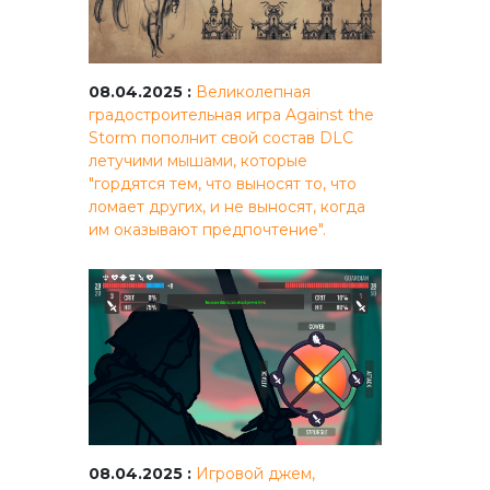
08.04.2025 :
Великолепная
градостроительная игра Against the
Storm пополнит свой состав DLC
летучими мышами, которые
"гордятся тем, что выносят то, что
ломает других, и не выносят, когда
им оказывают предпочтение".
08.04.2025 :
Игровой джем,