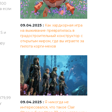
 100
а если
09.04.2025 :
Как хардкорная игра
на выживание превратилась в
S и
градостроительный конструктор с
открытым миром, где вы играете за
ару
пилота корги-мехов
879,99
09.04.2025 :
Я никогда не
у
интересовался, что такое Clair