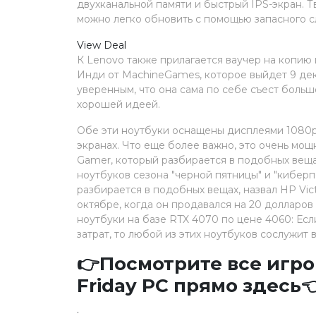
двухканальной памяти и быстрый IPS-экран. Тв
можно легко обновить с помощью запасного с
View Deal
К Lenovo также прилагается ваучер на копию и
Инди от MachineGames, которое выйдет 9 дек
уверенным, что она сама по себе съест больш
хорошей идеей.
Обе эти ноутбуки оснащены дисплеями 1080p,
экранах. Что еще более важно, это очень мо
Gamer, который разбирается в подобных веща
ноутбуков сезона "черной пятницы" и "киберп
разбирается в подобных вещах, назвал HP Vic
октябре, когда он продавался на 20 долларов 
ноутбуки на базе RTX 4070 по цене 4060: Ес
затрат, то любой из этих ноутбуков сослужит
👉Посмотрите все игр
Friday PC прямо здесь
.