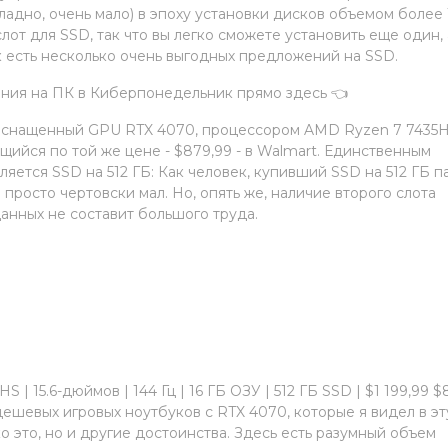
 ладно, очень мало) в эпоху установки дисков объемом более
лот для SSD, так что вы легко сможете установить еще один, 
к есть несколько очень выгодных предложений на SSD.
ния на ПК в Киберпонедельник прямо здесь 👈
 оснащенный GPU RTX 4070, процессором AMD Ryzen 7 7435H
щийся по той же цене - $879,99 - в Walmart. Единственным
вляется SSD на 512 ГБ: Как человек, купивший SSD на 512 ГБ п
н просто чертовски мал. Но, опять же, наличие второго слота
анных не составит большого труда.
| 15.6-дюймов | 144 Гц | 16 ГБ ОЗУ | 512 ГБ SSD | $1 199,99 $
дешевых игровых ноутбуков с RTX 4070, которые я видел в эт
 это, но и другие достоинства. Здесь есть разумный объем