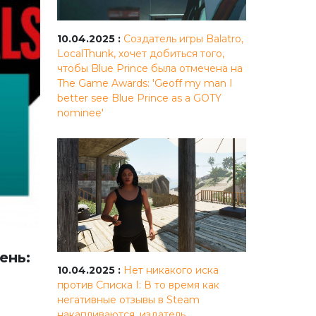
10.04.2025 :
Создатель игры Balatro,
LocalThunk, хочет добиться того,
чтобы Blue Prince была отмечена на
The Game Awards: 'Geoff my man I
better see Blue Prince as a GOTY
nominee'
ень:
10.04.2025 :
Нет никакого иска
против Списка I: В то время как
негативные отзывы в Steam
накапливаются, издатель