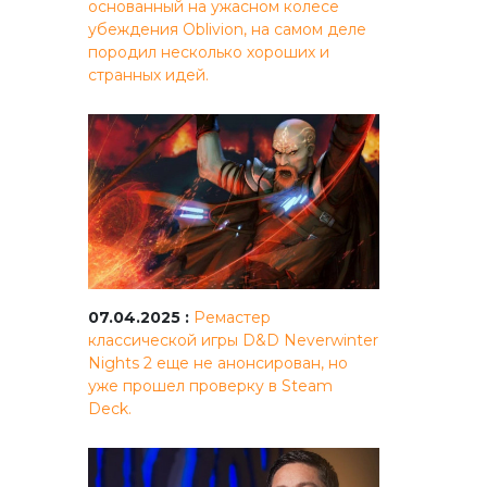
основанный на ужасном колесе
убеждения Oblivion, на самом деле
породил несколько хороших и
странных идей.
07.04.2025 :
Ремастер
классической игры D&D Neverwinter
Nights 2 еще не анонсирован, но
уже прошел проверку в Steam
Deck.