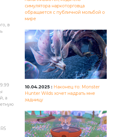
симулятора наркоторговца
обращается с публичной мольбой о
мире
го, в
нь
99.99
10.04.2025 :
Наконец-то: Monster
вы
Hunter Wilds хочет надрать мне
й, а
задницу
жетную
DR5