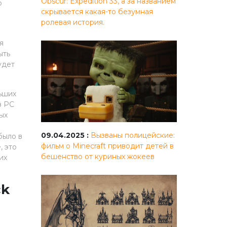
Obscur: Expedition 33, а за названием
о
скрывается какая-то безумная
ролевая история.
я
ыть
удет
ьших
з PC
ых
09.04.2025 :
Вызваны полицейские:
было в
фильм о Minecraft приводит детей в
, это
бешенство от куриных жокеев
их
ck