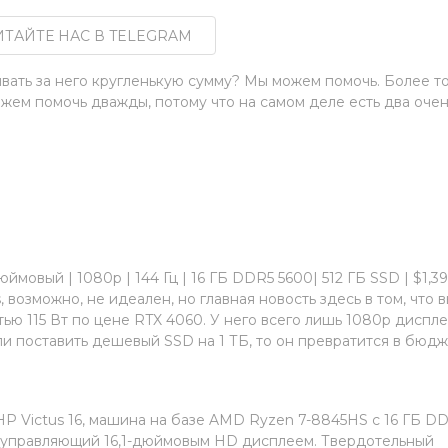
ТАЙТЕ НАС В TELEGRAM
ывать за него кругленькую сумму? Мы можем помочь. Более то
ем помочь дважды, потому что на самом деле есть два оче
юймовый | 1080p | 144 Гц | 16 ГБ DDR5 5600| 512 ГБ SSD | $1,3
, возможно, не идеален, но главная новость здесь в том, что 
ю 115 Вт по цене RTX 4060. У него всего лишь 1080p диспле
сли поставить дешевый SSD на 1 ТБ, то он превратится в бюд
 HP Victus 16, машина на базе AMD Ryzen 7-8845HS с 16 ГБ D
, управляющий 16,1-дюймовым HD дисплеем. Твердотельный