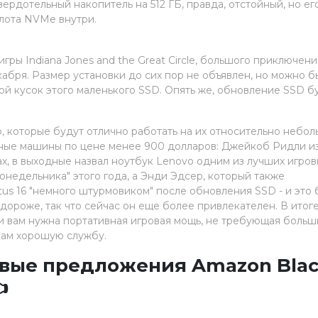
ердотельный накопитель на 512 ГБ, правда, отстойный, но ег
лота NVMe внутри.
гры Indiana Jones and the Great Circle, большого приключени
абря. Размер установки до сих пор не объявлен, но можно б
ой кусок этого маленького SSD. Опять же, обновление SSD б
 которые будут отлично работать на их относительно небол
щные машины по цене менее 900 долларов: Джейкоб Ридли и
х, в выходные назвал ноутбук Lenovo одним из лучших игров
онедельника" этого года, а Энди Эдсер, который также
tus 16 "немного штурмовиком" после обновления SSD - и это 
дороже, так что сейчас он еще более привлекателен. В итоге
ли вам нужна портативная игровая мощь, не требующая больш
 вам хорошую службу.
овые предложения Amazon Bla
