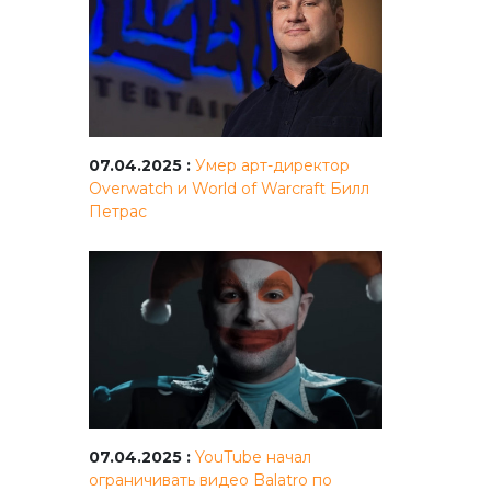
07.04.2025 :
Умер арт-директор
Overwatch и World of Warcraft Билл
Петрас
07.04.2025 :
YouTube начал
ограничивать видео Balatro по