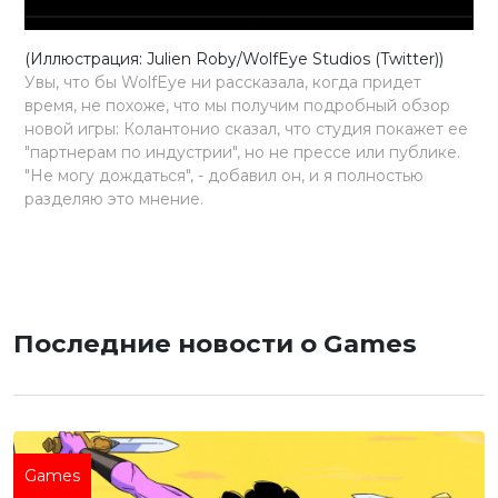
(Иллюстрация: Julien Roby/WolfEye Studios (Twitter))
Увы, что бы WolfEye ни рассказала, когда придет
время, не похоже, что мы получим подробный обзор
новой игры: Колантонио сказал, что студия покажет ее
"партнерам по индустрии", но не прессе или публике.
"Не могу дождаться", - добавил он, и я полностью
разделяю это мнение.
Последние новости о Games
Games