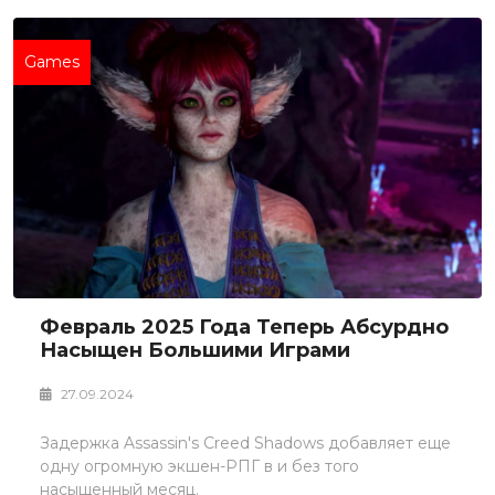
Games
Февраль 2025 Года Теперь Абсурдно
Насыщен Большими Играми
27.09.2024
Задержка Assassin's Creed Shadows добавляет еще
одну огромную экшен-РПГ в и без того
насыщенный месяц.