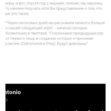
игры, и вот, спустя год с лишним, похоже, мы наконец-
то начнем получать хотя бы представление о том, что
же это такое.
"Через несколько дней мы расскажем немного больше
о нашей следующей игре", - написал сегодня
Колантонио в твиттере. "Поклонники предыдущих игр
от первого лица, в создании которых я принимал
участие (Dishonored и Prey), будут довольны."