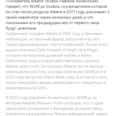
<Основатель Arkane Studios Рафаэль Колантонио
говорит, что WolfEye Studios, соучредителем которой
он стал после ухода из Arkane в 2017 году, расскажет о
своей новой игре через несколько дней, и что
поклонники его предыдущих игр от первого лица
будут довольны.
Колантонио основал Arkane в 1999 году и произвел
небольшой, но прочный фурор, выпустив игру Arx
Fatalis, вдохновленную Ultima Underworld. После этого
вышла отличная Dark Messiah of Might and Magic,
которая не получила должной любви, а затем
Dishonored, игра, которая действительно сделала
Arkane известной. Он покинул Arkane после выхода
недооцененной Prey, основал компанию WolfEye и в
2022 году выпустил Weird West, игру, в которой очень
ловко смешались жанры иммерсивного симулятора и
изометрической RPG.
В 2023 году соратник Колантонио по WolfEye (и
ветеран Arkane) Жюльен Роби сообщил, что студия
заключила соглашение с венчурным фондом Galaxy
Interactive на разработку "более амбициозной" новой