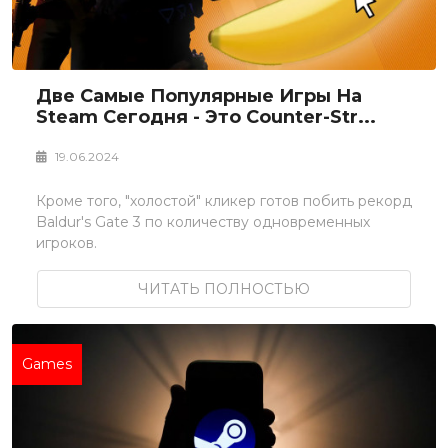
Две Самые Популярные Игры На
Steam Сегодня - Это Counter-Str...
19.06.2024
Кроме того, "холостой" кликер готов побить рекорд
Baldur's Gate 3 по количеству одновременных
игроков.
ЧИТАТЬ ПОЛНОСТЬЮ
Games