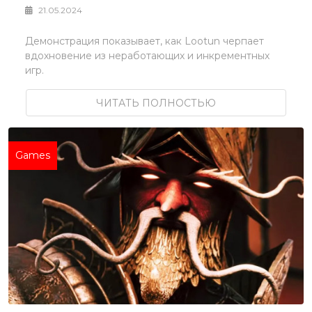
21.05.2024
Демонстрация показывает, как Lootun черпает
вдохновение из неработающих и инкрементных
игр.
ЧИТАТЬ ПОЛНОСТЬЮ
Games