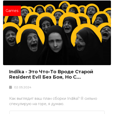
Games
Indika - Это Что-То Вроде Старой
Resident Evil Без Боя, Но С...
02.05.2024
Как выглядит ваш план сборки Indika? Я сильно
спекулирую на горе, я думаю.