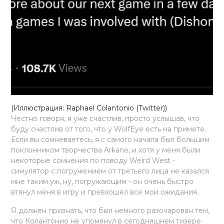
(Иллюстрация: Raphael Colantonio (Twitter))
Честно говоря, я уже счастлив, просто услышав, что
буду счастлив от того, что у WolfEye есть на примете.
Если вы сомневаетесь, я с самого начала был большим
поклонником творчества Arkane, и хотя у меня были
некоторые сомнения по поводу Weird West -
симулятор с погружением от третьего лица не казался
мне таким уж, ну, погружающим - он очень быстро
втянул меня в игру и превзошел все мои ожидания.
Я должен признать, что был немного разочарован тем,
что Колантонио не упомянул в сегодняшнем тизере