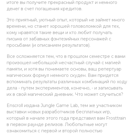
итоге вы получите прекрасный продукт и немного
денег в счет погашения кредитов.
Это приятный, уютный опыт, который не займет много
времени, но станет хорошей головоломкой для тех,
кому нравятся такие вещи и кто любит получать
письма от забавных фэнтезийных персонажей с
просьбами (и описанием результатов).
Все осложняется тем, что в прошлом семестре с вами
произошел небольшой несчастный случай с магией
памяти, и хотя вы понимаете основы, ваш репертуар
магических формул немного скуден. Вам придется
вспоминать результаты различных комбинаций по ходу
дела - путем экспериментов, конечно, - и записывать
их в свой магический дневник. Что может случиться?
Enscroll издана Jungle Game Lab, тем же участником
выставки новых разработчиков бесплатных игр,
который в начале этого года представил вам Frosttrain
в первом раунде релизов. Любопытные могут
ознакомиться с первой и второй полностью