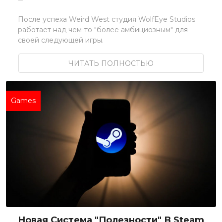
После успеха Weird West студия WolfEye Studios
работает над чем-то "более амбициозным" для
своей следующей игры.
ЧИТАТЬ ПОЛНОСТЬЮ
Games
Новая Система "Полезности" В Steam