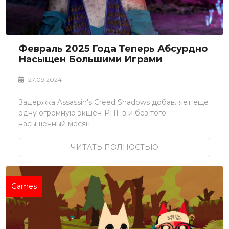
Февраль 2025 Года Теперь Абсурдно
Насыщен Большими Играми
27.09.2024
Задержка Assassin's Creed Shadows добавляет еще
одну огромную экшен-РПГ в и без того
насыщенный месяц.
ЧИТАТЬ ПОЛНОСТЬЮ
Games