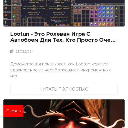
Lootun - Это Ролевая Игра С
Автобоем Для Тех, Кто Просто Оче...
21.05.2024
Демонстрация показывает, как Lootun черпает
вдохновение из неработающих и инкрементных
игр.
ЧИТАТЬ ПОЛНОСТЬЮ
Games