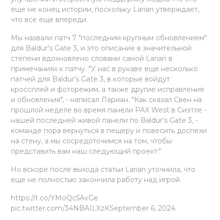
еще не конец истории, поскольку Larian утверждает,
что все еще впереди.
Мы назвали патч 7 "последним крупным обновлением"
для Baldur's Gate 3, и это описание в значительной
степени вдохновлено словами самой Larian в
примечаниях к патчу. "У нас в рукаве еще несколько
патчей для Baldur's Gate 3, в которые войдут
кроссплей и фоторежим, а также другие исправления
и обновления", - написал Лариан. "Как сказал Свен на
прошлой неделе во время панели PAX West в Сиэтле -
нашей последней живой панели по Baldur's Gate 3, -
команде пора вернуться в пещеру и повесить доспехи
на стену, а мы сосредоточимся на том, чтобы
представить вам наш следующий проект."
Но вскоре после выхода статьи Larian уточнила, что
еще не полностью закончила работу над игрой.
https://t.co/YMoQc5AvGe
pic.twitter.com/34NBAILXzKSeptember 6, 2024