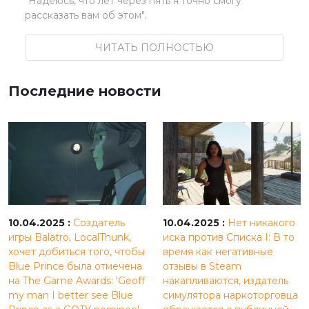
"Надеюсь, что лет через пять я точно смогу
рассказать вам об этом".
ЧИТАТЬ ПОЛНОСТЬЮ
Последние новости
10.04.2025 :
Создатель
10.04.2025 :
Нет никакого
игры Balatro, LocalThunk,
иска против Списка I: В то
хочет добиться того, чтобы
время как негативные
Blue Prince была отмечена
отзывы в Steam
на The Game Awards: 'Geoff
накапливаются, издатель
my man I better see Blue
симулятора наркоторговца