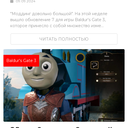
09.09.2024
"Моддинг довольно большой". На этой неделе
вышло обновление 7 для игры Baldur's Gate 3,
которое принесло с собой множество изме...
ЧИТАТЬ ПОЛНОСТЬЮ
Baldur's Gate 3