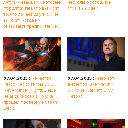
летучими мышами, которые
несколько хороших и
"гордятся тем, что выносят
странных идей.
то, что ломает других, и не
выносят, когда им
оказывают предпочтение".
07.04.2025 :
Ремастер
07.04.2025 :
Умер арт-
классической игры D&D
директор Overwatch и
Neverwinter Nights 2 еще
World of Warcraft Билл
не анонсирован, но уже
Петрас
прошел проверку в Steam
Deck.