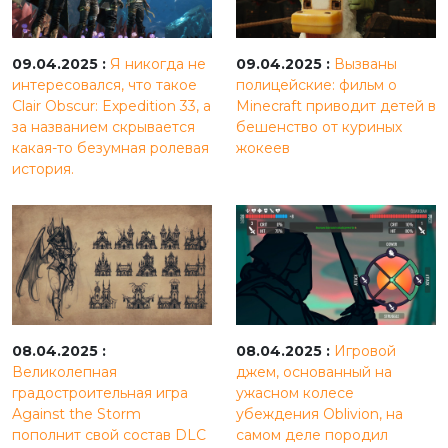
09.04.2025 :
Я никогда не
09.04.2025 :
Вызваны
интересовался, что такое
полицейские: фильм о
Clair Obscur: Expedition 33, а
Minecraft приводит детей в
за названием скрывается
бешенство от куриных
какая-то безумная ролевая
жокеев
история.
08.04.2025 :
08.04.2025 :
Игровой
Великолепная
джем, основанный на
градостроительная игра
ужасном колесе
Against the Storm
убеждения Oblivion, на
пополнит свой состав DLC
самом деле породил