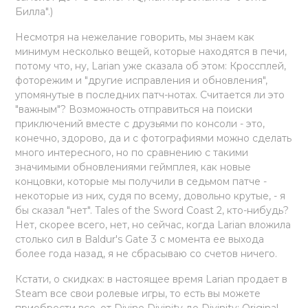
Билла".)
Несмотря на нежелание говорить, мы знаем как
минимум несколько вещей, которые находятся в печи,
потому что, ну, Larian уже сказала об этом: Кроссплей,
фоторежим и "другие исправления и обновления",
упомянутые в последних патч-нотах. Считается ли это
"важным"? Возможность отправиться на поиски
приключений вместе с друзьями по консоли - это,
конечно, здорово, да и с фотографиями можно сделать
много интересного, но по сравнению с такими
значимыми обновлениями геймплея, как новые
концовки, которые мы получили в седьмом патче -
некоторые из них, судя по всему, довольно крутые, - я
бы сказал "нет". Tales of the Sword Coast 2, кто-нибудь?
Нет, скорее всего, нет, но сейчас, когда Larian вложила
столько сил в Baldur's Gate 3 с момента ее выхода
более года назад, я не сбрасываю со счетов ничего.
Кстати, о скидках: в настоящее время Larian продает в
Steam все свои ролевые игры, то есть вы можете
приобрести все, от Divine Divinity до Divinity: Original