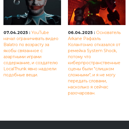
07.04.2025 :
YouTube
06.04.2025 :
Основатель
начал ограничивать видео
Arkane Рафаэль
Balatro по возрасту за
Колантонио отказался от
якобы связанное с
ремейка System Shock,
азартными играми
потому что
содержание, и создателю
киберпространственные
LocalThunk явно надоели
сцены были "слишком
подобные вещи.
сложными", и я не могу
передать словами,
насколько я сейчас
разочарован.