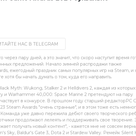
ТАЙТЕ НАС В TELEGRAM
через пару дней, а это значит, что скоро наступит время го
зонных предложений. Начало зимней распродажи также
rds, ежегодный праздник самых популярных игр на Steam, и 
е хотя бы начать думать о том, куда его направить.
ack Myth: Wukong, Stalker 2 и Helldivers 2, каждая из которых
tory и Warhammer 40,000: Space Marine 2 претендуют на пару
е участвует в конкурсе. В прошлом году старший редакторPC
23 Steam Awards "очень странные", и в этом тоже есть немно
 - "Команда уже давно пережила дебют своего творческого ре
отчики продолжают лелеять и поддерживать свое творение. 
лжает получать новый контент", - кажется мне не совсем верн
Sky, Baldur's Gate 3, Dota 2 и Stardew Valley. Ремейк Silent Hi