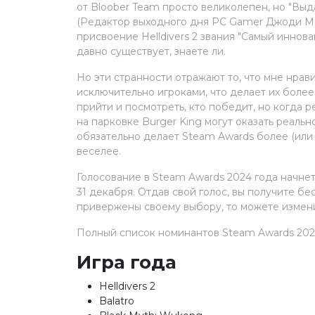
от Bloober Team просто великолепен, но "Вы
(Редактор выходного дня PC Gamer Джоди Мак
присвоение Helldivers 2 звания "Самый иннов
давно существует, знаете ли.
Но эти странности отражают то, что мне нрав
исключительно игроками, что делает их боле
прийти и посмотреть, кто победит, но когда 
на парковке Burger King могут оказать реальн
обязательно делает Steam Awards более (или
веселее.
Голосование в Steam Awards 2024 года начне
31 декабря. Отдав свой голос, вы получите бе
привержены своему выбору, то можете измени
Полный список номинантов Steam Awards 202
Игра года
Helldivers 2
Balatro