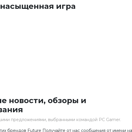
насыщенная игра
е новости, обзоры и
вания
чшими предложениями, выбранными командой PC Gamer.
гих брендов Future Получайте от нас сообщения от имени н