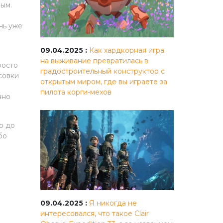
мым.
нь уже
09.04.2025 :
Как хардкорная игра
на выживание превратилась в
росто
градостроительный конструктор с
совки
открытым миром, где вы играете за
пилота корги-мехов
нно
о до
бо
09.04.2025 :
Я никогда не
интересовался, что такое Clair