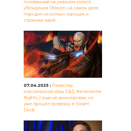
основанный на ужасном колесе
убеждения Oblivion, на самом деле
породил несколько хороших и
странных идей.
07.04.2025 :
Ремастер
классической игры D&D Neverwinter
Nights 2 еще не анонсирован, но
уже прошел проверку в Steam
Deck.