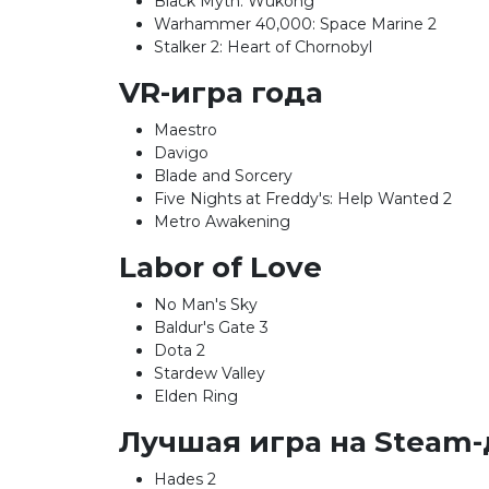
Black Myth: Wukong
Warhammer 40,000: Space Marine 2
Stalker 2: Heart of Chornobyl
VR-игра года
Maestro
Davigo
Blade and Sorcery
Five Nights at Freddy's: Help Wanted 2
Metro Awakening
Labor of Love
No Man's Sky
Baldur's Gate 3
Dota 2
Stardew Valley
Elden Ring
Лучшая игра на Steam
Hades 2