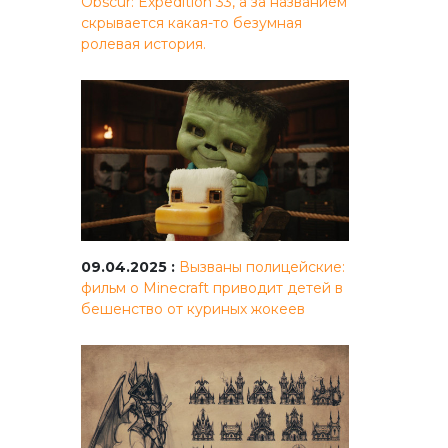
Obscur: Expedition 33, а за названием
скрывается какая-то безумная
ролевая история.
09.04.2025 :
Вызваны полицейские:
фильм о Minecraft приводит детей в
бешенство от куриных жокеев