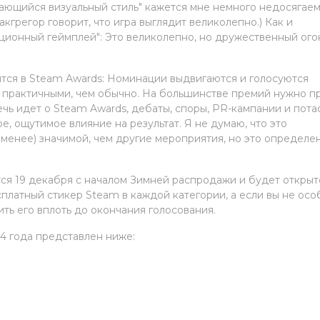
дающийся визуальный стиль" кажется мне немного недосягае
грегор говорит, что игра выглядит великолепно.) Как и
ационный геймплей": Это великолепно, но дружественный ого
ится в Steam Awards: Номинации выдвигаются и голосуются
е практичными, чем обычно. На большинстве премий нужно п
речь идет о Steam Awards, дебаты, споры, PR-кампании и пота
ое, ощутимое влияние на результат. Я не думаю, что это
 менее) значимой, чем другие мероприятия, но это определе
тся 19 декабря с началом Зимней распродажи и будет открыт
сплатный стикер Steam в каждой категории, а если вы не осо
ть его вплоть до окончания голосования.
4 года представлен ниже: