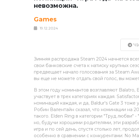
невозможна.
Games
19.12.2024
ЧИ
Зимняя распродажа Steam 2024 начнется всего 
свои банковские счета к натиску крупных се
предвещает начало голосования за Steam Awa
вы еще не можете отдать свой голос, вы может
В этом году номинантов возглавляют Balatro, Bl
участвует в трех категориях каждая. Satisfac
номинаций каждая, и да, Baldur's Gate 3 тож
Робин Валентайн сказал, что номинации на 20
такого. Elden Ring в категории "Труд любви"
но, будучи хорошими родителями, эти разраб
игра и по сей день, спустя столько лет, продо
особенно в сравнении с конкурентами: No Man's 