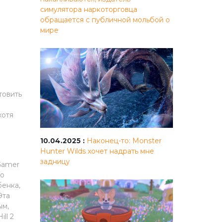
симулятора наркоторговца
обращается с публичной мольбой о
мире
товить
хотя
10.04.2025 :
Наконец-то: Monster
Hunter Wilds хочет надрать мне
задницу
 Gamer
го
бенка,
Эта
ым,
ll 2