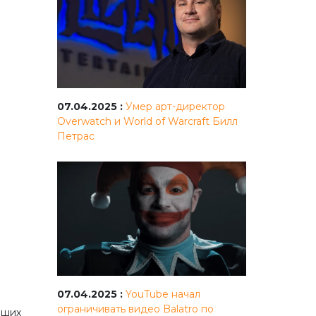
07.04.2025 :
Умер арт-директор
Overwatch и World of Warcraft Билл
Петрас
07.04.2025 :
YouTube начал
ограничивать видео Balatro по
аших