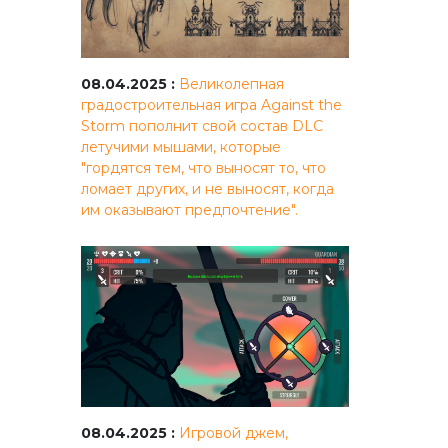
08.04.2025 :
Великолепная
градостроительная игра Against the
Storm пополнит свой состав DLC
летучими мышами, которые
"гордятся тем, что выносят то, что
ломает других, и не выносят, когда
им оказывают предпочтение".
08.04.2025 :
Игровой джем,