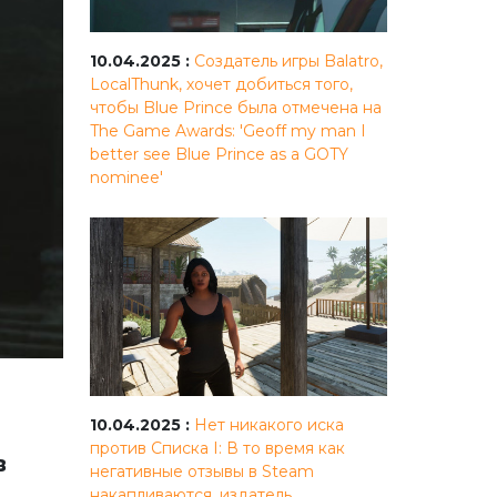
10.04.2025 :
Создатель игры Balatro,
LocalThunk, хочет добиться того,
чтобы Blue Prince была отмечена на
The Game Awards: 'Geoff my man I
better see Blue Prince as a GOTY
nominee'
10.04.2025 :
Нет никакого иска
против Списка I: В то время как
в
негативные отзывы в Steam
накапливаются, издатель