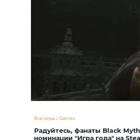
Все игры
::
Games
Радуйтесь, фанаты Black Myth
номинации "Игра года" на St