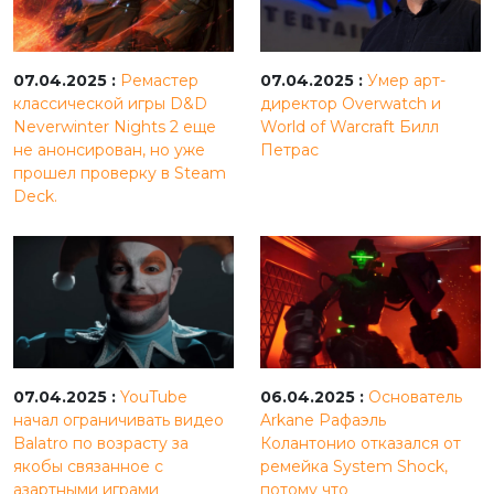
07.04.2025 :
Ремастер
07.04.2025 :
Умер арт-
классической игры D&D
директор Overwatch и
Neverwinter Nights 2 еще
World of Warcraft Билл
не анонсирован, но уже
Петрас
прошел проверку в Steam
Deck.
07.04.2025 :
YouTube
06.04.2025 :
Основатель
начал ограничивать видео
Arkane Рафаэль
Balatro по возрасту за
Колантонио отказался от
якобы связанное с
ремейка System Shock,
азартными играми
потому что