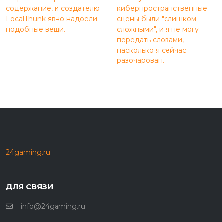
содержание, и создателю
киберпространственные
LocalThunk явно надоели
сцены были "слишком
подобные вещи.
сложными", и я не могу
передать словами,
насколько я сейчас
разочарован.
24gaming.ru
ДЛЯ СВЯЗИ
info@24gaming.ru