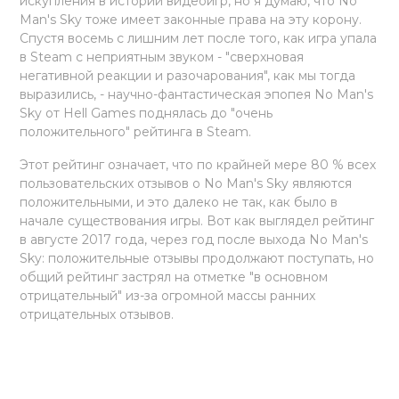
искупления в истории видеоигр, но я думаю, что No
Man's Sky тоже имеет законные права на эту корону.
Спустя восемь с лишним лет после того, как игра упала
в Steam с неприятным звуком - "сверхновая
негативной реакции и разочарования", как мы тогда
выразились, - научно-фантастическая эпопея No Man's
Sky от Hell Games поднялась до "очень
положительного" рейтинга в Steam.
Этот рейтинг означает, что по крайней мере 80 % всех
пользовательских отзывов о No Man's Sky являются
положительными, и это далеко не так, как было в
начале существования игры. Вот как выглядел рейтинг
в августе 2017 года, через год после выхода No Man's
Sky: положительные отзывы продолжают поступать, но
общий рейтинг застрял на отметке "в основном
отрицательный" из-за огромной массы ранних
отрицательных отзывов.