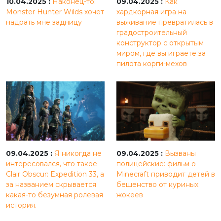
10.04.2025 :
Наконец-то:
09.04.2025 :
Как
Monster Hunter Wilds хочет
хардкорная игра на
надрать мне задницу
выживание превратилась в
градостроительный
конструктор с открытым
миром, где вы играете за
пилота корги-мехов
09.04.2025 :
Я никогда не
09.04.2025 :
Вызваны
интересовался, что такое
полицейские: фильм о
Clair Obscur: Expedition 33, а
Minecraft приводит детей в
за названием скрывается
бешенство от куриных
какая-то безумная ролевая
жокеев
история.