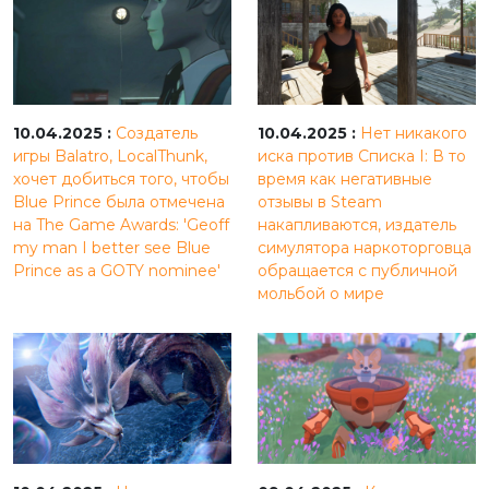
10.04.2025 :
Создатель
10.04.2025 :
Нет никакого
игры Balatro, LocalThunk,
иска против Списка I: В то
хочет добиться того, чтобы
время как негативные
Blue Prince была отмечена
отзывы в Steam
на The Game Awards: 'Geoff
накапливаются, издатель
my man I better see Blue
симулятора наркоторговца
Prince as a GOTY nominee'
обращается с публичной
мольбой о мире