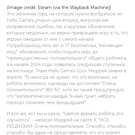
(Image credit: Steam (via the Wayback Machine))
Это огромная гора, на которую нужно взобраться, но
Hello Games упорно шла вперед, выпуская как
исправления ошибок, так и крупные обновления,
которые медленно, но верно превращали игру в то, что
игроки ожидали от нее с самого начала.
Потребовалось пять лет и 17 бесплатных, "меняющих
игру" обновлений, чтобы поднять игру до
"преимущественно положительного" общего рейтинга,
а в начале 2024 года появилась следующая ступенька
на лестнице: Глава Hello Games Шон Мюррей заявил в
апреле: "Я никогда не думал, что это возможно, но
ребята, возможно, однажды мы достигнем "Очень
положительного" (80 %)", хотя он также предупредил,
что "математически каждый %-ный пункт набрать
гораздо сложнее, чем предыдущий"
И все же, вот мы и здесь. "Святое дерьмо, ребята, это
случилось", - написал Мюррей на сайте X. "ВСЕ
РЕЦЕНЗИИ: Очень положительные. Спасибо, спасибо,
спасибо. Вы даже не представляете, что это значит