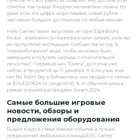
пунктов, что все равно не позволит ему достичь этой
отметки. Как сказал Мюррей, математика сложна. Но
даже если эта цифра недостижима, новый рубеж -
чертовски большое достижение по любым меркам.
Hello Games также запустила сегодня Expeditions
Redux - возможность переиграть (или сыграть, если вы
их пропустили) экспедиции сообщества за год "в
"переработанном" виде, чтобы их можно было
завершить и получить награды с относительной
легкостью". Первая из них, "Омега", доступна уже
сейчас и продлится до 11 декабря. А если у вас еще
нет No Man's Sky в библиотеке, она продается сейчас
за $24/£20/€24 со скидкой 60 % от обычной цены в
рамках осенней распродажи Steam 2024.
Самые большие игровые
новости, обзоры и
предложения оборудования
Будьте в курсе самых важных событий и лучших
предложений, выбранных командой PC Gamer.