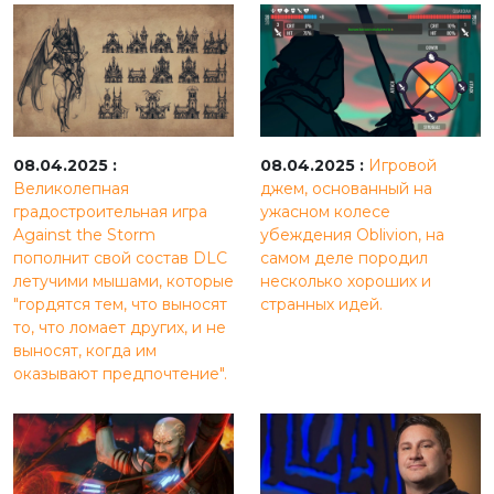
08.04.2025 :
08.04.2025 :
Игровой
Великолепная
джем, основанный на
градостроительная игра
ужасном колесе
Against the Storm
убеждения Oblivion, на
пополнит свой состав DLC
самом деле породил
летучими мышами, которые
несколько хороших и
"гордятся тем, что выносят
странных идей.
то, что ломает других, и не
выносят, когда им
оказывают предпочтение".