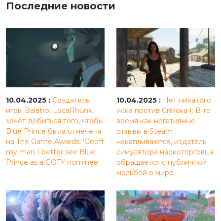
Последние новости
10.04.2025 :
Создатель
10.04.2025 :
Нет никакого
игры Balatro, LocalThunk,
иска против Списка I: В то
хочет добиться того, чтобы
время как негативные
Blue Prince была отмечена
отзывы в Steam
на The Game Awards: 'Geoff
накапливаются, издатель
my man I better see Blue
симулятора наркоторговца
Prince as a GOTY nominee'
обращается с публичной
мольбой о мире