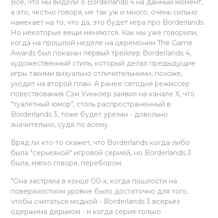
Все, что мы видели о Borderlands 4 на данный момент,
а это, честно говоря, не так уж и много, очень сильно
намекает на то, что да, это будет игра про Borderlands.
Но некоторые вещи меняются. Как мы уже говорили,
когда на прошлой неделе на церемонии The Game
Awards был показан первый трейлер Borderlands 4,
художественный стиль, который делал предыдущие
игры такими визуально отличительными, похоже,
уходит на второй план. А ранее сегодня режиссер
повествования Сэм Уинклер заявил на канале X, что
"туалетный юмор", столь распространенный в
Borderlands 3, тоже будет урезан - довольно
значительно, судя по всему.
Вряд ли кто-то скажет, что Borderlands когда-либо
была "серьезной" игровой серией, но Borderlands 3
была, мягко говоря, перебором.
"Она застряла в конце 00-х, когда пошлости на
поверхностном уровне было достаточно для того,
чтобы считаться модной - Borderlands 3 всерьез
одержима дерьмом - и когда серия только