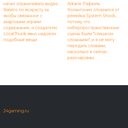
начал ограничивать видео
Arkane Рафаэль
Balatro по возрасту за
Колантонио отказался от
якобы связанное с
ремейка System Shock,
азартными играми
потому что
содержание, и создателю
киберпространственные
LocalThunk явно надоели
сцены были "слишком
подобные вещи.
сложными", и я не могу
передать словами,
насколько я сейчас
разочарован.
24gaming.ru