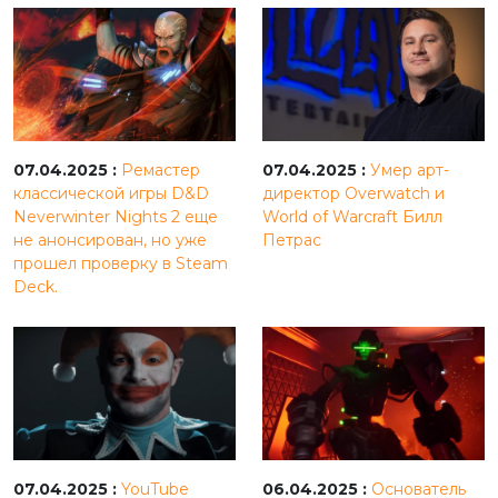
07.04.2025 :
Ремастер
07.04.2025 :
Умер арт-
классической игры D&D
директор Overwatch и
Neverwinter Nights 2 еще
World of Warcraft Билл
не анонсирован, но уже
Петрас
прошел проверку в Steam
Deck.
07.04.2025 :
YouTube
06.04.2025 :
Основатель