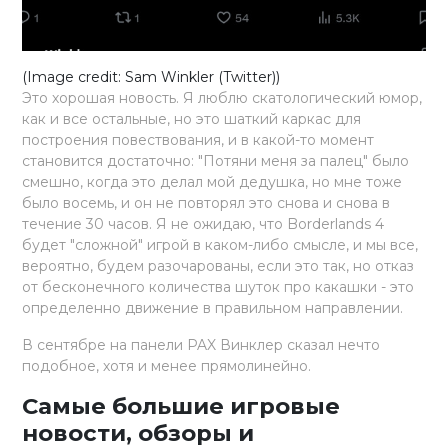
(Image credit: Sam Winkler (Twitter))
Это хорошая новость. Я люблю скатологический юмор,
как и все остальные, но это шаткий каркас для
построения повествования, и в какой-то момент
становится достаточно: "Потяни меня за палец" было
смешно, когда это делал мой дедушка, но мне тоже
было восемь, и он не повторял это снова и снова в
течение 30 часов. Я не ожидаю, что Borderlands 4
будет "сложной" игрой в каком-либо смысле, и мы все,
вероятно, будем разочарованы, если это так, но отказ
от бесконечного количества шуток про какашки - это
определенно движение в правильном направлении.
В сентябре на панели PAX Винклер сказал нечто
подобное, хотя и менее прямолинейно.
Самые большие игровые
новости, обзоры и