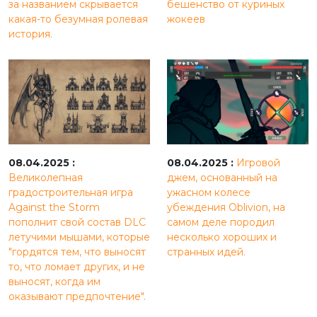
за названием скрывается
бешенство от куриных
какая-то безумная ролевая
жокеев
история.
08.04.2025 :
08.04.2025 :
Игровой
Великолепная
джем, основанный на
градостроительная игра
ужасном колесе
Against the Storm
убеждения Oblivion, на
пополнит свой состав DLC
самом деле породил
летучими мышами, которые
несколько хороших и
"гордятся тем, что выносят
странных идей.
то, что ломает других, и не
выносят, когда им
оказывают предпочтение".