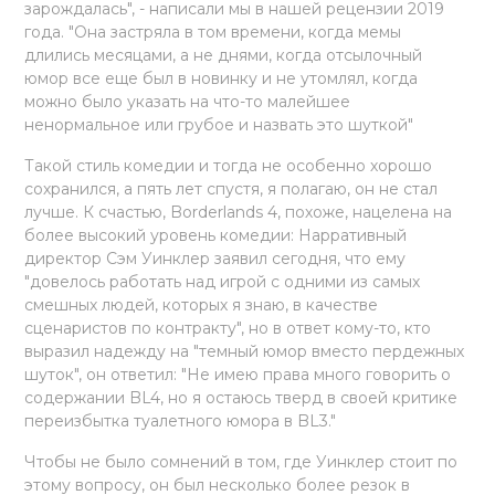
зарождалась", - написали мы в нашей рецензии 2019
года. "Она застряла в том времени, когда мемы
длились месяцами, а не днями, когда отсылочный
юмор все еще был в новинку и не утомлял, когда
можно было указать на что-то малейшее
ненормальное или грубое и назвать это шуткой"
Такой стиль комедии и тогда не особенно хорошо
сохранился, а пять лет спустя, я полагаю, он не стал
лучше. К счастью, Borderlands 4, похоже, нацелена на
более высокий уровень комедии: Нарративный
директор Сэм Уинклер заявил сегодня, что ему
"довелось работать над игрой с одними из самых
смешных людей, которых я знаю, в качестве
сценаристов по контракту", но в ответ кому-то, кто
выразил надежду на "темный юмор вместо пердежных
шуток", он ответил: "Не имею права много говорить о
содержании BL4, но я остаюсь тверд в своей критике
переизбытка туалетного юмора в BL3."
Чтобы не было сомнений в том, где Уинклер стоит по
этому вопросу, он был несколько более резок в