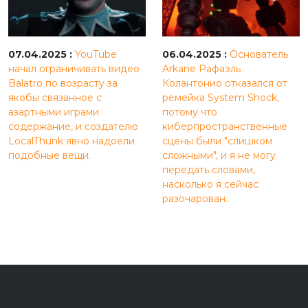
07.04.2025 :
YouTube
06.04.2025 :
Основатель
начал ограничивать видео
Arkane Рафаэль
Balatro по возрасту за
Колантонио отказался от
якобы связанное с
ремейка System Shock,
азартными играми
потому что
содержание, и создателю
киберпространственные
LocalThunk явно надоели
сцены были "слишком
подобные вещи.
сложными", и я не могу
передать словами,
насколько я сейчас
разочарован.