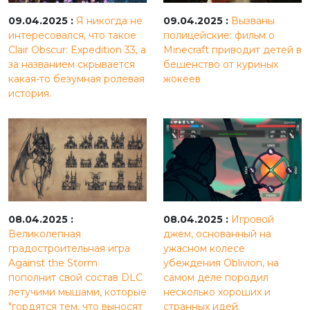
09.04.2025 :
Я никогда не
09.04.2025 :
Вызваны
интересовался, что такое
полицейские: фильм о
Clair Obscur: Expedition 33, а
Minecraft приводит детей в
за названием скрывается
бешенство от куриных
какая-то безумная ролевая
жокеев
история.
08.04.2025 :
08.04.2025 :
Игровой
Великолепная
джем, основанный на
градостроительная игра
ужасном колесе
Against the Storm
убеждения Oblivion, на
пополнит свой состав DLC
самом деле породил
летучими мышами, которые
несколько хороших и
"гордятся тем, что выносят
странных идей.