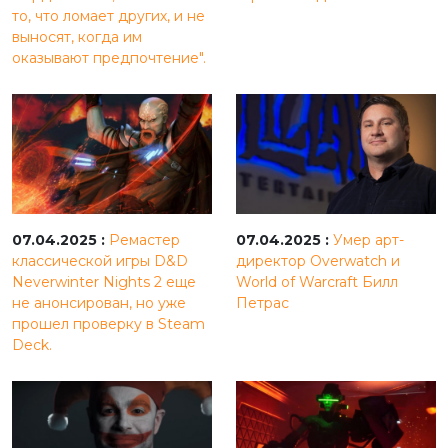
то, что ломает других, и не
выносят, когда им
оказывают предпочтение".
07.04.2025 :
Ремастер
07.04.2025 :
Умер арт-
классической игры D&D
директор Overwatch и
Neverwinter Nights 2 еще
World of Warcraft Билл
не анонсирован, но уже
Петрас
прошел проверку в Steam
Deck.