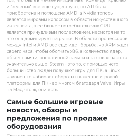
той, что была в начале инициативы. Команды "красных"
и "зеленых" все еще существуют, но ATI была
приобретена и поглощена AMD, а Nvidia теперь
является мировым колоссом в области искусственного
интеллекта, а ее бизнес потребительских GPU
является причудливым послесловием, несмотря на то,
что она доминирует на рынке. В области процессоров
между Intel и AMD все еще идет борьба, но ARM ждет
своего часа, чтобы обогнать x86, а количество ядер,
объем памяти, оперативной памяти и тактовая частота
значительно выше. Steam - это то, с помощью чего
большинство людей получают игры для ПК, а Linux
наконец-то набирает обороты в качестве игровой
платформы для ПК - во многом благодаря Valve. Игры
на Mac, что ж, они есть.
Самые большие игровые
новости, обзоры и
предложения по продаже
оборудования
Следите за самыми важными новостями и лучшими