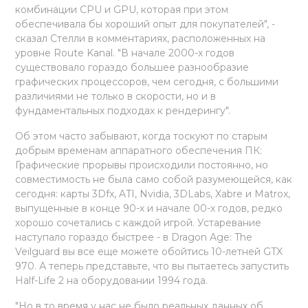
комбинации CPU и GPU, которая при этом
обеспечивала бы хороший опыт для покупателей", -
сказал Стелли в комментариях, расположенных на
уровне Route Kanal. "В начале 2000-х годов
существовало гораздо большее разнообразие
графических процессоров, чем сегодня, с большими
различиями не только в скорости, но и в
фундаментальных подходах к рендерингу".
Об этом часто забывают, когда тоскуют по старым
добрым временам аппаратного обеспечения ПК:
Графические прорывы происходили постоянно, но
совместимость не была само собой разумеющейся, как
сегодня: карты 3Dfx, ATI, Nvidia, 3DLabs, Xabre и Matrox,
выпущенные в конце 90-х и начале 00-х годов, редко
хорошо сочетались с каждой игрой. Устаревание
наступало гораздо быстрее - в Dragon Age: The
Veilguard вы все еще можете обойтись 10-летней GTX
970. А теперь представьте, что вы пытаетесь запустить
Half-Life 2 на оборудовании 1994 года.
"Но в то время у нас не было реальных данных об