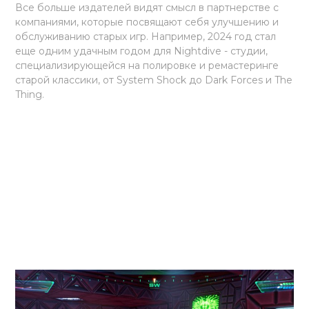
Все больше издателей видят смысл в партнерстве с
компаниями, которые посвящают себя улучшению и
обслуживанию старых игр. Например, 2024 год стал
еще одним удачным годом для Nightdive - студии,
специализирующейся на полировке и ремастеринге
старой классики, от System Shock до Dark Forces и The
Thing.