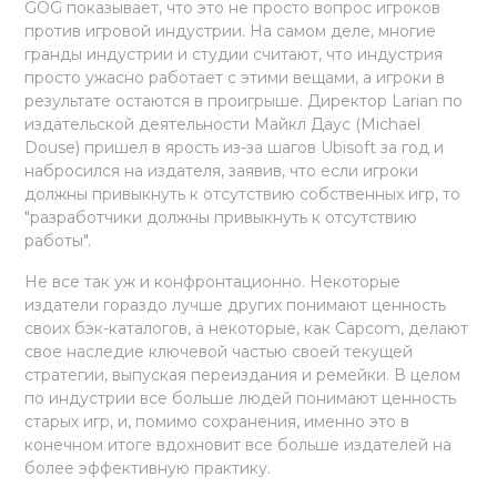
GOG показывает, что это не просто вопрос игроков
против игровой индустрии. На самом деле, многие
гранды индустрии и студии считают, что индустрия
просто ужасно работает с этими вещами, а игроки в
результате остаются в проигрыше. Директор Larian по
издательской деятельности Майкл Даус (Michael
Douse) пришел в ярость из-за шагов Ubisoft за год и
набросился на издателя, заявив, что если игроки
должны привыкнуть к отсутствию собственных игр, то
"разработчики должны привыкнуть к отсутствию
работы".
Не все так уж и конфронтационно. Некоторые
издатели гораздо лучше других понимают ценность
своих бэк-каталогов, а некоторые, как Capcom, делают
свое наследие ключевой частью своей текущей
стратегии, выпуская переиздания и ремейки. В целом
по индустрии все больше людей понимают ценность
старых игр, и, помимо сохранения, именно это в
конечном итоге вдохновит все больше издателей на
более эффективную практику.