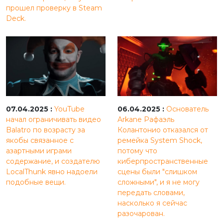
прошел проверку в Steam
Deck.
07.04.2025 :
YouTube
06.04.2025 :
Основатель
начал ограничивать видео
Arkane Рафаэль
Balatro по возрасту за
Колантонио отказался от
якобы связанное с
ремейка System Shock,
азартными играми
потому что
содержание, и создателю
киберпространственные
LocalThunk явно надоели
сцены были "слишком
подобные вещи.
сложными", и я не могу
передать словами,
насколько я сейчас
разочарован.