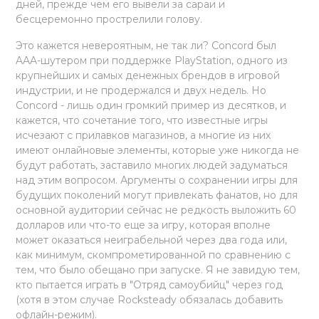
дней, прежде чем его вывели за сараи и
бесцеремонно прострелили голову.
Это кажется невероятным, не так ли? Concord был
AAA-шутером при поддержке PlayStation, одного из
крупнейших и самых денежных брендов в игровой
индустрии, и не продержался и двух недель. Но
Concord - лишь один громкий пример из десятков, и
кажется, что сочетание того, что известные игры
исчезают с прилавков магазинов, а многие из них
имеют онлайновые элементы, которые уже никогда не
будут работать, заставило многих людей задуматься
над этим вопросом. Аргументы о сохранении игры для
будущих поколений могут привлекать фанатов, но для
основной аудитории сейчас не редкость выложить 60
долларов или что-то еще за игру, которая вполне
может оказаться неиграбельной через два года или,
как минимум, скомпрометированной по сравнению с
тем, что было обещано при запуске. Я не завидую тем,
кто пытается играть в "Отряд самоубийц" через год
(хотя в этом случае Rocksteady обязалась добавить
офлайн-режим).