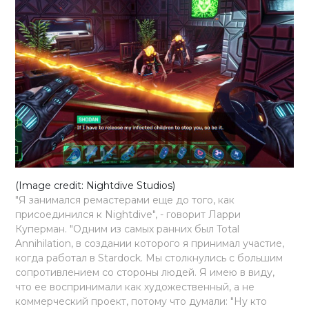
(Image credit: Nightdive Studios)
"Я занимался ремастерами еще до того, как
присоединился к Nightdive", - говорит Ларри
Куперман. "Одним из самых ранних был Total
Annihilation, в создании которого я принимал участие,
когда работал в Stardock. Мы столкнулись с большим
сопротивлением со стороны людей. Я имею в виду,
что ее воспринимали как художественный, а не
коммерческий проект, потому что думали: "Ну кто