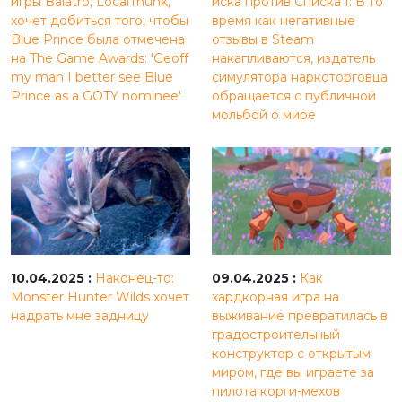
игры Balatro, LocalThunk,
иска против Списка I: В то
хочет добиться того, чтобы
время как негативные
Blue Prince была отмечена
отзывы в Steam
на The Game Awards: 'Geoff
накапливаются, издатель
my man I better see Blue
симулятора наркоторговца
Prince as a GOTY nominee'
обращается с публичной
мольбой о мире
10.04.2025 :
Наконец-то:
09.04.2025 :
Как
Monster Hunter Wilds хочет
хардкорная игра на
надрать мне задницу
выживание превратилась в
градостроительный
конструктор с открытым
миром, где вы играете за
пилота корги-мехов