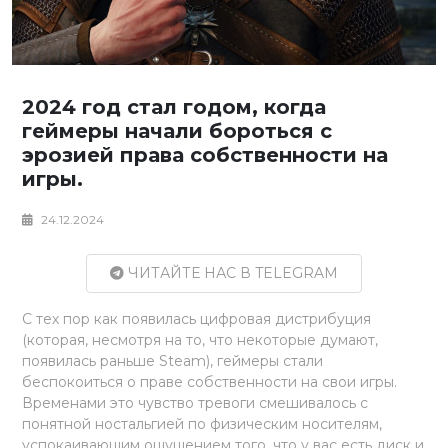
2024 год стал годом, когда
геймеры начали бороться с
эрозией права собственности на
игры.
24.12.2024
ЧИТАЙТЕ НАС В TELEGRAM
С тех пор как появилась цифровая дистрибуция
(которая, несмотря на то, что некоторые думают,
появилась раньше Steam), геймеры стали
беспокоиться о праве собственности на свои игры.
Временами это чувство тревоги смешивалось с
понятной ностальгией по физическим носителям,
успокаивающим ощущением того, что у вас есть диск и