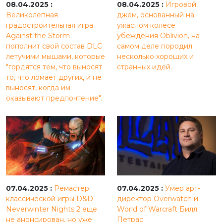
08.04.2025 :
08.04.2025 :
Игровой
Великолепная
джем, основанный на
градостроительная игра
ужасном колесе
Against the Storm
убеждения Oblivion, на
пополнит свой состав DLC
самом деле породил
летучими мышами, которые
несколько хороших и
"гордятся тем, что выносят
странных идей.
то, что ломает других, и не
выносят, когда им
оказывают предпочтение".
07.04.2025 :
Ремастер
07.04.2025 :
Умер арт-
классической игры D&D
директор Overwatch и
Neverwinter Nights 2 еще
World of Warcraft Билл
не анонсирован, но уже
Петрас