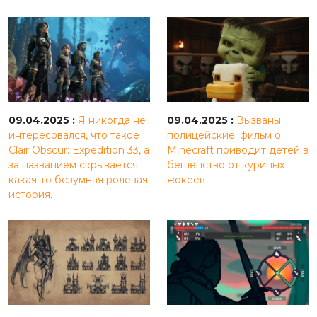
09.04.2025 :
Я никогда не
09.04.2025 :
Вызваны
интересовался, что такое
полицейские: фильм о
Clair Obscur: Expedition 33, а
Minecraft приводит детей в
за названием скрывается
бешенство от куриных
какая-то безумная ролевая
жокеев
история.