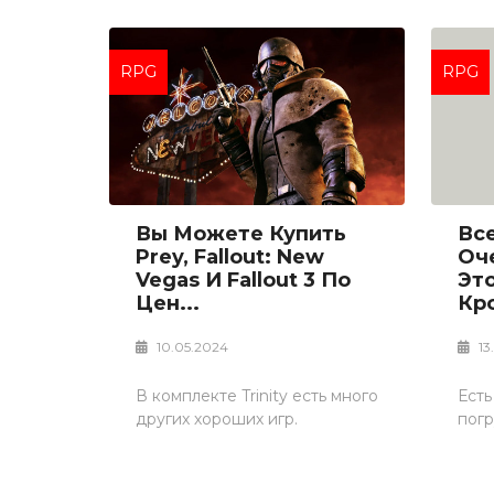
RPG
RPG
Вы Можете Купить
Вс
Prey, Fallout: New
Оч
Vegas И Fallout 3 По
Эт
Цен...
Кро
10.05.2024
13
В комплекте Trinity есть много
Есть
других хороших игр.
погр