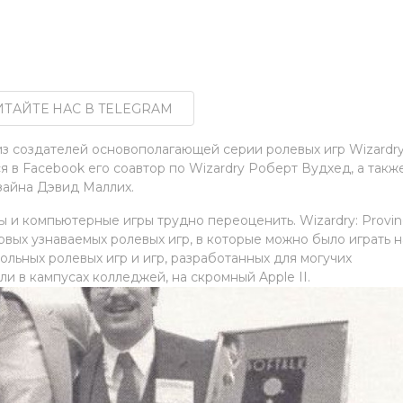
ТАЙТЕ НАС В TELEGRAM
из создателей основополагающей серии ролевых игр Wizardry
я в Facebook его соавтор по Wizardry Роберт Вудхед, а такж
зайна Дэвид Маллих.
 и компьютерные игры трудно переоценить. Wizardry: Provi
ервых узнаваемых ролевых игр, в которые можно было играть н
льных ролевых игр и игр, разработанных для могучих
и в кампусах колледжей, на скромный Apple II.