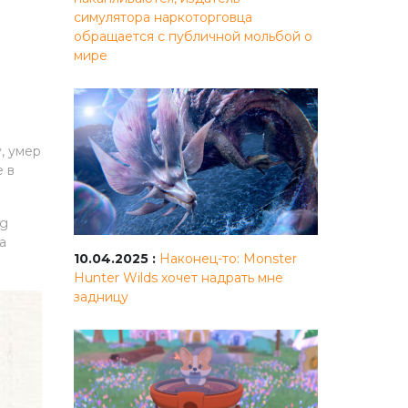
симулятора наркоторговца
обращается с публичной мольбой о
мире
, умер
е в
ng
а
10.04.2025 :
Наконец-то: Monster
Hunter Wilds хочет надрать мне
задницу