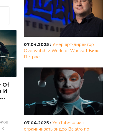
07.04.2025 :
Умер арт-директор
Overwatch и World of Warcraft Билл
Петрас
w Of
а И
..
оков
07.04.2025 :
YouTube начал
 к
ограничивать видео Balatro по