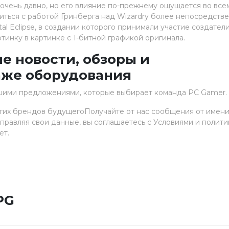
чень давно, но его влияние по-прежнему ощущается во всем
миться с работой Гринберга над Wizardry более непосредств
al Eclipse, в создании которого принимали участие создател
ртинку в картинке с 1-битной графикой оригинала.
е новости, обзоры и
аже оборудования
шими предложениями, которые выбирает команда PC Gamer.
гих брендов будущегоПолучайте от нас сообщения от имен
равляя свои данные, вы соглашаетесь с Условиями и полити
ет.
PG