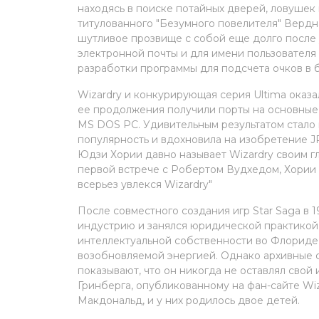
находясь в поиске потайных дверей, ловушек
титулованного "Безумного повелителя" Вердн
шутливое прозвище с собой еще долго после у
электронной почты и для имени пользователя
разработки программы для подсчета очков в 
Wizardry и конкурирующая серия Ultima оказа
ее продолжения получили порты на основные
MS DOS PC. Удивительным результатом стало 
популярность и вдохновила на изобретение JR
Юдзи Хории давно называет Wizardry своим г
первой встрече с Робертом Вудхедом, Хории н
всерьез увлекся Wizardry"
После совместного создания игр Star Saga в 
индустрию и занялся юридической практикой,
интеллектуальной собственности во Флориде,
возобновляемой энергией. Однако архивные сн
показывают, что он никогда не оставлял сво
Гринберга, опубликованному на фан-сайте Wiz
Макдональд, и у них родилось двое детей.