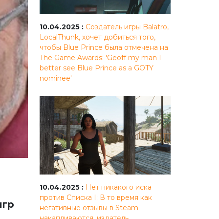
10.04.2025 :
Создатель игры Balatro,
LocalThunk, хочет добиться того,
чтобы Blue Prince была отмечена на
The Game Awards: 'Geoff my man I
better see Blue Prince as a GOTY
nominee'
10.04.2025 :
Нет никакого иска
против Списка I: В то время как
игр
негативные отзывы в Steam
накапливаются, издатель