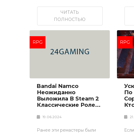
ЧИТАТЬ
ПОЛНОСТЬЮ
RPG
RPG
Bandai Namco
Ус
Неожиданно
По
Выложила В Steam 2
Со
Классические Роле...
Кто
19.06.2024
21
Ранее эти ремастеры были
Если