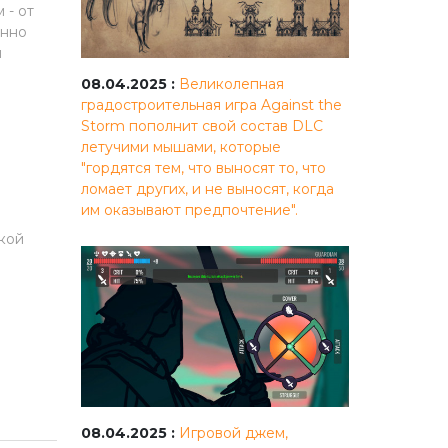
 - от
енно
и
08.04.2025 :
Великолепная
градостроительная игра Against the
Storm пополнит свой состав DLC
летучими мышами, которые
"гордятся тем, что выносят то, что
ломает других, и не выносят, когда
им оказывают предпочтение".
и
кой
08.04.2025 :
Игровой джем,