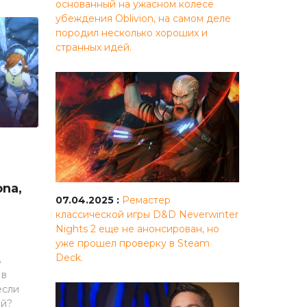
основанный на ужасном колесе
убеждения Oblivion, на самом деле
породил несколько хороших и
странных идей.
na,
07.04.2025 :
Ремастер
классической игры D&D Neverwinter
Nights 2 еще не анонсирован, но
уже прошел проверку в Steam
Deck.
ь
 в
если
ой?