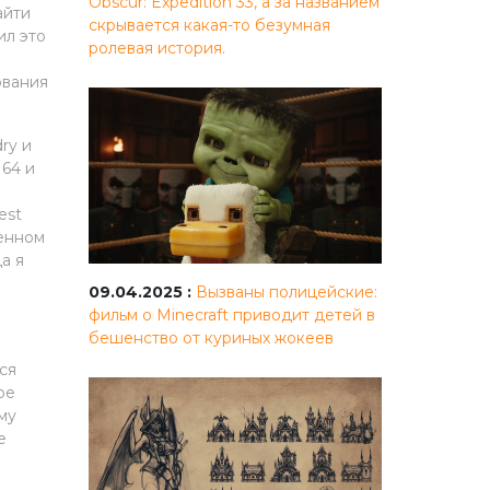
Obscur: Expedition 33, а за названием
айти
скрывается какая-то безумная
ил это
ролевая история.
ования
ry и
64 и
ю
est
щенном
а я
09.04.2025 :
Вызваны полицейские:
фильм о Minecraft приводит детей в
бешенство от куриных жокеев
ся
be
му
е