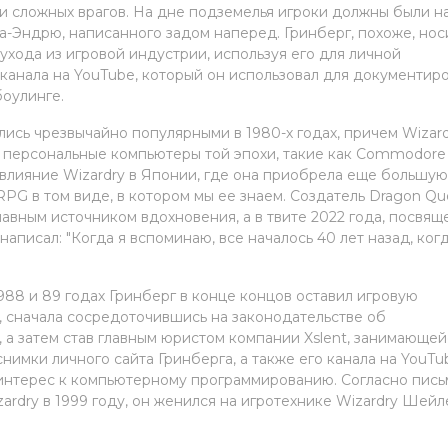
 и сложных врагов. На дне подземелья игроки должны были н
а-Эндрю, написанного задом наперед. Гринберг, похоже, нос
хода из игровой индустрии, используя его для личной
 канала на YouTube, который он использовал для документир
боулинге.
лись чрезвычайно популярными в 1980-х годах, причем Wizard
 персональные компьютеры той эпохи, такие как Commodore 
влияние Wizardry в Японии, где она приобрела еще большу
PG в том виде, в котором мы ее знаем. Создатель Dragon Qu
лавным источником вдохновения, а в твите 2022 года, посвя
аписал: "Когда я вспоминаю, все началось 40 лет назад, когд
1988 и 89 годах Гринберг в конце концов оставил игровую
 сначала сосредоточившись на законодательстве об
 а затем став главным юристом компании Xslent, занимающей
имки личного сайта Гринберга, а также его канала на YouTu
й интерес к компьютерному программированию. Согласно пись
ardry в 1999 году, он женился на игротехнике Wizardry Шейл