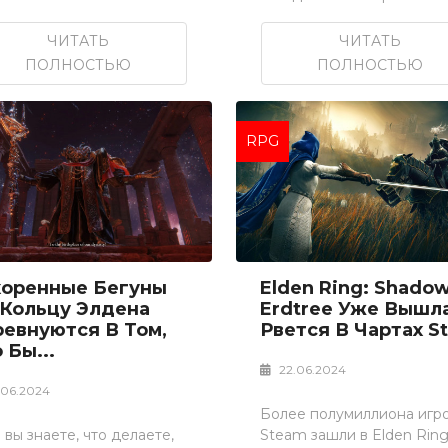
ЧИТАТЬ
ЧИТАТЬ
ПОЛНОСТЬЮ
ПОЛНОСТЬЮ
RPG
коренные Бегуны
Elden Ring: Shado
 Кольцу Элдена
Erdtree Уже Вышл
ревнуются В Том,
Рвется В Чартах St.
 Бы...
22.06.2024
.06.2024
Более полумиллиона игр
 вы знаете, что делаете,
Steam зашли в Elden Ring