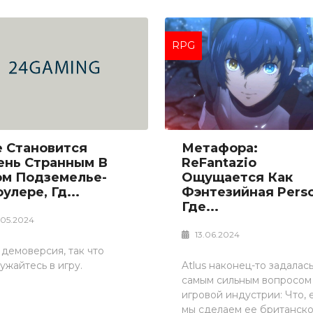
RPG
е Становится
Метафора:
ень Странным В
ReFantazio
ом Подземелье-
Ощущается Как
улере, Гд...
Фэнтезийная Perso
Где...
.05.2024
13.06.2024
 демоверсия, так что
ужайтесь в игру.
Atlus наконец-то задалас
самым сильным вопросом
игровой индустрии: Что, 
мы сделаем ее британск