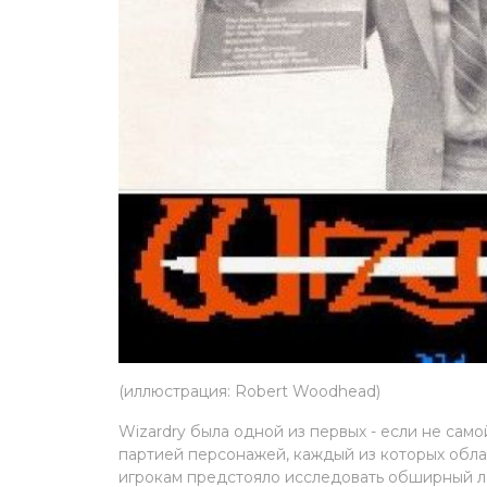
(иллюстрация: Robert Woodhead)
Wizardry была одной из первых - если не само
партией персонажей, каждый из которых обла
игрокам предстояло исследовать обширный ла