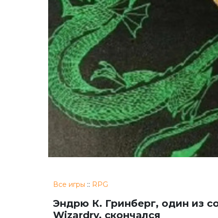
Все игры
::
RPG
Эндрю К. Гринберг, один из 
Wizardry, скончался