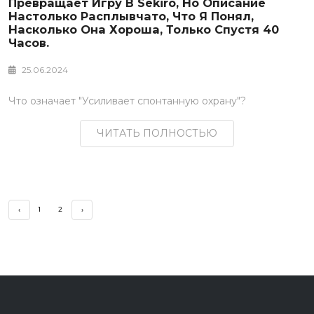
Превращает Игру В Sekiro, Но Описание
Настолько Расплывчато, Что Я Понял,
Насколько Она Хороша, Только Спустя 40
Часов.
25.06.2024
Что означает "Усиливает спонтанную охрану"?
ЧИТАТЬ ПОЛНОСТЬЮ
1
2
‹
›