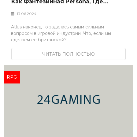
Как Фэнтезийная Persona, Где...
13.06.2024
Atlus наконец-то задалась самым сильным
вопросом в игровой индустрии: Что, если мы
сделаем ее британской?
ЧИТАТЬ ПОЛНОСТЬЮ
RPG