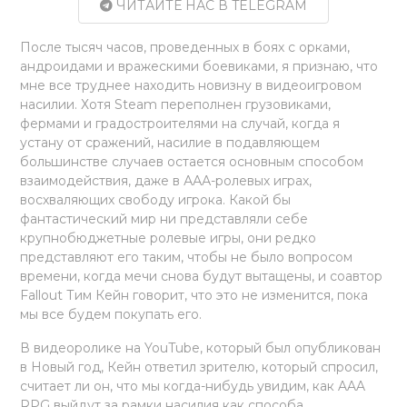
ЧИТАЙТЕ НАС В TELEGRAM
После тысяч часов, проведенных в боях с орками,
андроидами и вражескими боевиками, я признаю, что
мне все труднее находить новизну в видеоигровом
насилии. Хотя Steam переполнен грузовиками,
фермами и градостроителями на случай, когда я
устану от сражений, насилие в подавляющем
большинстве случаев остается основным способом
взаимодействия, даже в ААА-ролевых играх,
восхваляющих свободу игрока. Какой бы
фантастический мир ни представляли себе
крупнобюджетные ролевые игры, они редко
представляют его таким, чтобы не было вопросом
времени, когда мечи снова будут вытащены, и соавтор
Fallout Тим Кейн говорит, что это не изменится, пока
мы все будем покупать его.
В видеоролике на YouTube, который был опубликован
в Новый год, Кейн ответил зрителю, который спросил,
считает ли он, что мы когда-нибудь увидим, как AAA
RPG выйдут за рамки насилия как способа