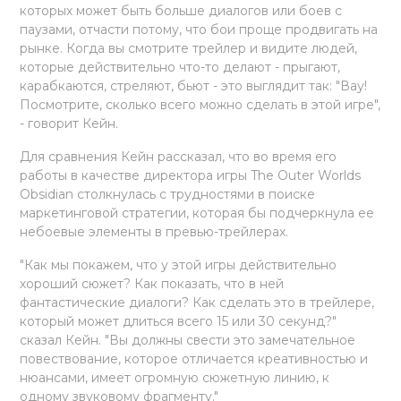
которых может быть больше диалогов или боев с
паузами, отчасти потому, что бои проще продвигать на
рынке. Когда вы смотрите трейлер и видите людей,
которые действительно что-то делают - прыгают,
карабкаются, стреляют, бьют - это выглядит так: "Вау!
Посмотрите, сколько всего можно сделать в этой игре",
- говорит Кейн.
Для сравнения Кейн рассказал, что во время его
работы в качестве директора игры The Outer Worlds
Obsidian столкнулась с трудностями в поиске
маркетинговой стратегии, которая бы подчеркнула ее
небоевые элементы в превью-трейлерах.
"Как мы покажем, что у этой игры действительно
хороший сюжет? Как показать, что в ней
фантастические диалоги? Как сделать это в трейлере,
который может длиться всего 15 или 30 секунд?"
сказал Кейн. "Вы должны свести это замечательное
повествование, которое отличается креативностью и
нюансами, имеет огромную сюжетную линию, к
одному звуковому фрагменту."