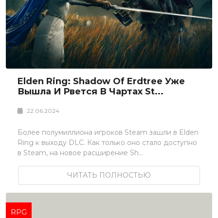
Elden Ring: Shadow Of Erdtree Уже
Вышла И Рвется В Чартах St...
22.06.2024
Более полумиллиона игроков Steam зашли в Elden
Ring к выходу DLC. Как только оно стало доступно
в Steam, на новое расширение Sh...
ЧИТАТЬ ПОЛНОСТЬЮ
RPG