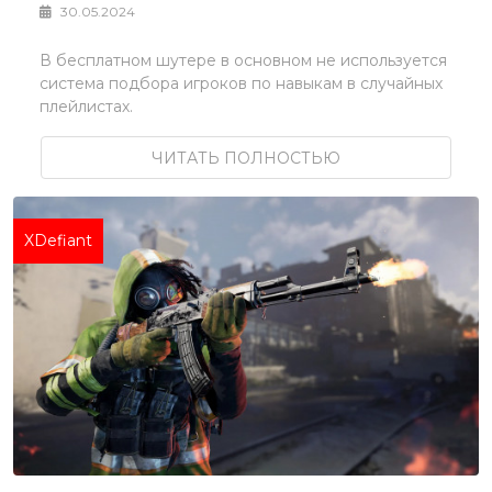
30.05.2024
В бесплатном шутере в основном не используется
система подбора игроков по навыкам в случайных
плейлистах.
ЧИТАТЬ ПОЛНОСТЬЮ
XDefiant