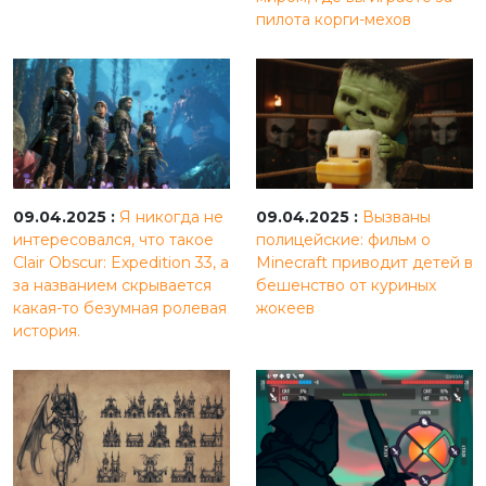
пилота корги-мехов
09.04.2025 :
Я никогда не
09.04.2025 :
Вызваны
интересовался, что такое
полицейские: фильм о
Clair Obscur: Expedition 33, а
Minecraft приводит детей в
за названием скрывается
бешенство от куриных
какая-то безумная ролевая
жокеев
история.