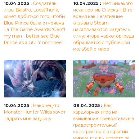
10.04.2025 :
Создатель
10.04.2025 :
Нет никакого
игры Balatro, LocalThunk,
иска против Списка I: В то
хочет добиться того, чтобы
время как негативные
Blue Prince была отмечена
отзывы в Steam
на The Game Awards: 'Geoff
накапливаются, издатель
my man I better see Blue
симулятора наркоторговца
Prince as a GOTY nominee'
обращается с публичной
мольбой о мире
10.04.2025 :
Наконец-то:
09.04.2025 :
Как
Monster Hunter Wilds хочет
хардкорная игра на
надрать мне задницу
выживание превратилась в
градостроительный
конструктор с открытым
миром, где вы играете за