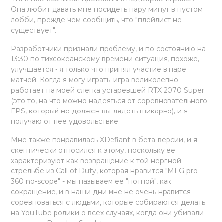
Она любит давать мне посидеть пару минут в пустом
лобби, прежде чем сообщить, что "плейлист не
существует".
Разработчики признали проблему, и по состоянию на
13:30 по тихоокеанскому времени ситуация, похоже,
улучшается - я только что принял участие в паре
матчей. Когда я могу играть, игра великолепно
работает на моей слегка устаревшей RTX 2070 Super
(это то, на что можно надеяться от соревновательного
FPS, который не должен выглядеть шикарно), и я
получаю от нее удовольствие.
Мне также понравилась XDefiant в бета-версии, и я
скептически относился к этому, поскольку ее
характеризуют как возвращение к той нервной
стрельбе из Call of Duty, которая нравится "MLG pro
360 no-scope" - мы называем ее "потной", как
сокращение, и в наши дни мне не очень нравится
соревноваться с людьми, которые собираются делать
на YouTube ролики о всех случаях, когда они убивали