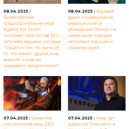
08.04.2025 :
08.04.2025 :
Игровой
Великолепная
джем, основанный на
градостроительная игра
ужасном колесе
Against the Storm
убеждения Oblivion, на
пополнит свой состав DLC
самом деле породил
летучими мышами, которые
несколько хороших и
"гордятся тем, что выносят
странных идей.
то, что ломает других, и не
выносят, когда им
оказывают предпочтение".
07.04.2025 :
Ремастер
07.04.2025 :
Умер арт-
классической игры D&D
директор Overwatch и