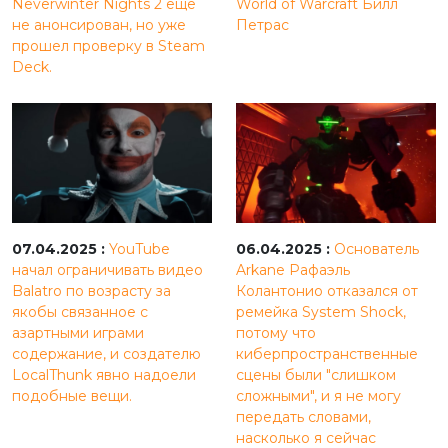
Neverwinter Nights 2 еще
World of Warcraft Билл
не анонсирован, но уже
Петрас
прошел проверку в Steam
Deck.
07.04.2025 :
YouTube
06.04.2025 :
Основатель
начал ограничивать видео
Arkane Рафаэль
Balatro по возрасту за
Колантонио отказался от
якобы связанное с
ремейка System Shock,
азартными играми
потому что
содержание, и создателю
киберпространственные
LocalThunk явно надоели
сцены были "слишком
подобные вещи.
сложными", и я не могу
передать словами,
насколько я сейчас