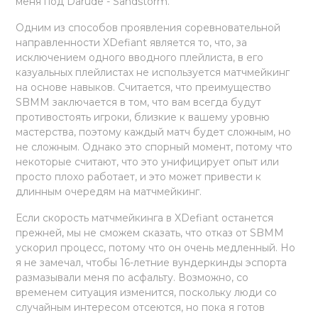
меня под Darude - Sandstorm.
Одним из способов проявления соревновательной
направленности XDefiant является то, что, за
исключением одного вводного плейлиста, в его
казуальных плейлистах не используется матчмейкинг
на основе навыков. Считается, что преимущество
SBMM заключается в том, что вам всегда будут
противостоять игроки, близкие к вашему уровню
мастерства, поэтому каждый матч будет сложным, но
не сложным. Однако это спорный момент, потому что
некоторые считают, что это унифицирует опыт или
просто плохо работает, и это может привести к
длинным очередям на матчмейкинг.
Если скорость матчмейкинга в XDefiant останется
прежней, мы не сможем сказать, что отказ от SBMM
ускорил процесс, потому что он очень медленный. Но
я не замечал, чтобы 16-летние вундеркинды эспорта
размазывали меня по асфальту. Возможно, со
временем ситуация изменится, поскольку люди со
случайным интересом отсеются, но пока я готов