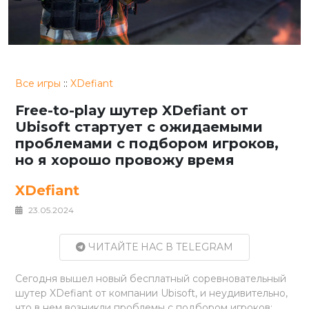
Все игры
::
XDefiant
Free-to-play шутер XDefiant от
Ubisoft стартует с ожидаемыми
проблемами с подбором игроков,
но я хорошо провожу время
XDefiant
23.05.2024
ЧИТАЙТЕ НАС В TELEGRAM
Сегодня вышел новый бесплатный соревновательный
шутер XDefiant от компании Ubisoft, и неудивительно,
что в нем возникли проблемы с подбором игроков: