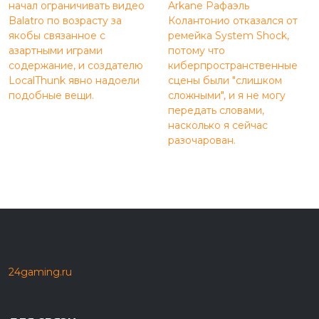
начал ограничивать видео
Arkane Рафаэль
Balatro по возрасту за
Колантонио отказался от
якобы связанное с
ремейка System Shock,
азартными играми
потому что
содержание, и создателю
киберпространственные
LocalThunk явно надоели
сцены были "слишком
подобные вещи.
сложными", и я не могу
передать словами,
насколько я сейчас
разочарован.
24gaming.ru