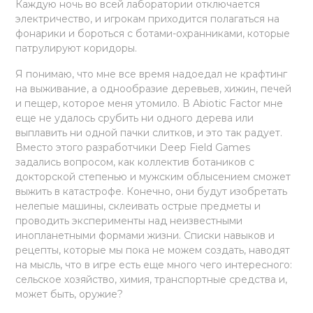
Каждую ночь во всей лаборатории отключается
электричество, и игрокам приходится полагаться на
фонарики и бороться с ботами-охранниками, которые
патрулируют коридоры.
Я понимаю, что мне все время надоедал не крафтинг
на выживание, а однообразие деревьев, хижин, печей
и пещер, которое меня утомило. В Abiotic Factor мне
еще не удалось срубить ни одного дерева или
выплавить ни одной пачки слитков, и это так радует.
Вместо этого разработчики Deep Field Games
задались вопросом, как коллектив ботаников с
докторской степенью и мужским облысением сможет
выжить в катастрофе. Конечно, они будут изобретать
нелепые машины, склеивать острые предметы и
проводить эксперименты над неизвестными
инопланетными формами жизни. Списки навыков и
рецепты, которые мы пока не можем создать, наводят
на мысль, что в игре есть еще много чего интересного:
сельское хозяйство, химия, транспортные средства и,
может быть, оружие?