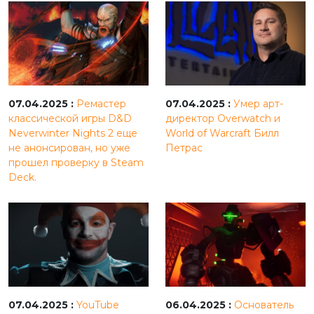
07.04.2025 :
Ремастер
07.04.2025 :
Умер арт-
классической игры D&D
директор Overwatch и
Neverwinter Nights 2 еще
World of Warcraft Билл
не анонсирован, но уже
Петрас
прошел проверку в Steam
Deck.
07.04.2025 :
YouTube
06.04.2025 :
Основатель