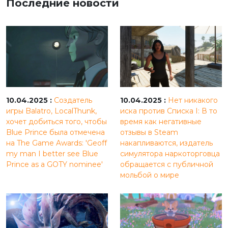
Последние новости
10.04.2025 :
Создатель
10.04.2025 :
Нет никакого
игры Balatro, LocalThunk,
иска против Списка I: В то
хочет добиться того, чтобы
время как негативные
Blue Prince была отмечена
отзывы в Steam
на The Game Awards: 'Geoff
накапливаются, издатель
my man I better see Blue
симулятора наркоторговца
Prince as a GOTY nominee'
обращается с публичной
мольбой о мире