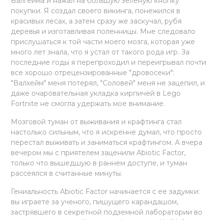
Валгейма и нажал на большую зеленую кнопку
покупки. Я создал своего викинга, понежился в
красивых лесах, а затем сразу же заскучал, рубя
деревья и изготавливая поленницы. Мне следовало
прислушаться к той части моего мозга, которая уже
много лет знала, что я устал от такого рода игр. За
последние годы я перепроходил и переигрывал почти
все хорошо отрецензированные "дровосеки":
"Валхейм" меня потерял, "Соловей" меня не зацепил, и
даже очаровательная укладка кирпичей в Lego
Fortnite не смогла удержать мое внимание.
Мозговой туман от выживания и крафтинга стал
настолько сильным, что я искренне думал, что просто
перестал выживать и заниматься крафтингом. А вчера
вечером мы с приятелем заценили Abiotic Factor,
только что вышедшую в раннем доступе, и туман
рассеялся в считанные минуты.
Гениальность Abiotic Factor начинается с ее задумки:
вы играете за ученого, пишущего карандашом,
застрявшего в секретной подземной лаборатории во