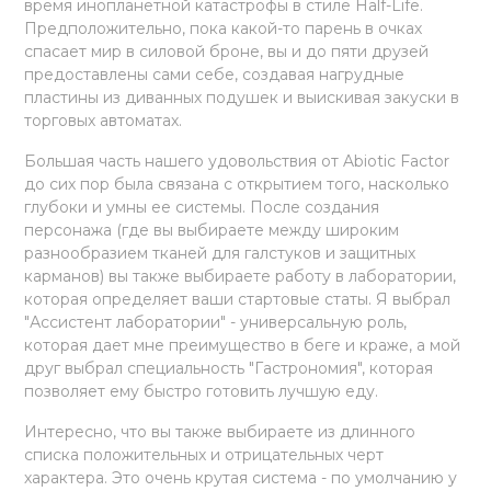
время инопланетной катастрофы в стиле Half-Life.
Предположительно, пока какой-то парень в очках
спасает мир в силовой броне, вы и до пяти друзей
предоставлены сами себе, создавая нагрудные
пластины из диванных подушек и выискивая закуски в
торговых автоматах.
Большая часть нашего удовольствия от Abiotic Factor
до сих пор была связана с открытием того, насколько
глубоки и умны ее системы. После создания
персонажа (где вы выбираете между широким
разнообразием тканей для галстуков и защитных
карманов) вы также выбираете работу в лаборатории,
которая определяет ваши стартовые статы. Я выбрал
"Ассистент лаборатории" - универсальную роль,
которая дает мне преимущество в беге и краже, а мой
друг выбрал специальность "Гастрономия", которая
позволяет ему быстро готовить лучшую еду.
Интересно, что вы также выбираете из длинного
списка положительных и отрицательных черт
характера. Это очень крутая система - по умолчанию у