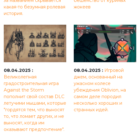
за названием скрывается
бешенство от куриных
какая-то безумная ролевая
жокеев
история.
08.04.2025 :
08.04.2025 :
Игровой
Великолепная
джем, основанный на
градостроительная игра
ужасном колесе
Against the Storm
убеждения Oblivion, на
пополнит свой состав DLC
самом деле породил
летучими мышами, которые
несколько хороших и
"гордятся тем, что выносят
странных идей.
то, что ломает других, и не
выносят, когда им
оказывают предпочтение".