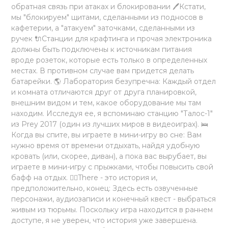
обратная связь при атаках и блокировании 🖊Кстати,
мы "блокируем" щитами, сделанными из подносов в
кафетерии, а "атакуем" заточками, сделанными из
ручек 🔌Станции для крафтинга и прочая электроника
должны быть подключены к источникам питания
вроде розеток, которые есть только в определенных
местах. В противном случае вам придется делать
батарейки. 🌎 Лаборатория безупречна: Каждый отдел
и комната отличаются друг от друга планировкой,
внешним видом и тем, какое оборудование мы там
находим. Исследуя ее, я вспоминаю станцию "Талос-1"
из Prey 2017 (один из лучших миров в видеоиграх). 🛌
Когда вы спите, вы играете в мини-игру во сне: Вам
нужно время от времени отдыхать, найдя удобную
кровать (или, скорее, диван), а пока вас вырубает, вы
играете в мини-игру с прыжками, чтобы повысить свой
бафф на отдых. 🏃‍♂️There - это история и,
предположительно, конец: Здесь есть озвученные
персонажи, аудиозаписи и конечный квест - выбраться
живым из тюрьмы. Поскольку игра находится в раннем
доступе, я не уверен, что история уже завершена.