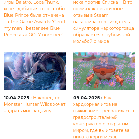
игры Balatro, LocalThunk,
иска против Списка I: В то
хочет добиться того, чтобы
время как негативные
Blue Prince была отмечена
отзывы в Steam
на The Game Awards: 'Geoff
накапливаются, издатель
my man I better see Blue
симулятора наркоторговца
Prince as a GOTY nominee'
обращается с публичной
мольбой о мире
10.04.2025 :
Наконец-то:
09.04.2025 :
Как
Monster Hunter Wilds хочет
хардкорная игра на
надрать мне задницу
выживание превратилась в
градостроительный
конструктор с открытым
миром, где вы играете за
пилота корги-мехов