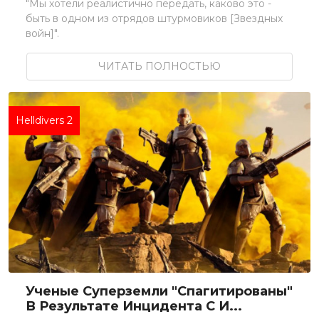
"Мы хотели реалистично передать, каково это -
быть в одном из отрядов штурмовиков [Звездных
войн]".
ЧИТАТЬ ПОЛНОСТЬЮ
Helldivers 2
Ученые Суперземли "спагитированы"
В Результате Инцидента С И...