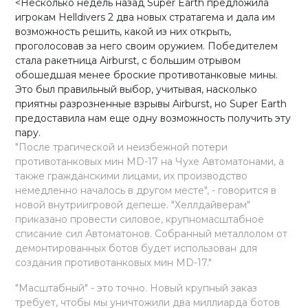
<Несколько недель назад Super Earth предложила
игрокам Helldivers 2 два новых стратагема и дала им
возможность решить, какой из них открыть,
проголосовав за него своим оружием. Победителем
стала ракетница Airburst, с большим отрывом
обошедшая менее броские противотанковые мины.
Это был правильный выбор, учитывая, насколько
приятны разрозненные взрывы Airburst, но Super Earth
предоставила нам еще одну возможность получить эту
пару.
"После трагической и неизбежной потери
противотанковых мин MD-17 на Чухе Автоматонами, а
также гражданскими лицами, их производство
немедленно началось в другом месте", - говорится в
новой внутриигровой депеше. "Хеллдайверам"
приказано провести силовое, крупномасштабное
списание сил Автоматонов. Собранный металлолом от
демонтированных ботов будет использован для
создания противотанковых мин MD-17."
"Масштабный" - это точно. Новый крупный заказ
требует, чтобы мы уничтожили два миллиарда ботов