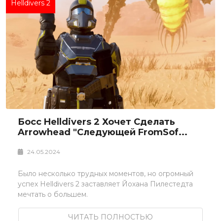
Helldivers 2
Босс Helldivers 2 Хочет Сделать
Arrowhead "следующей FromSof...
24.05.2024
Было несколько трудных моментов, но огромный
успех Helldivers 2 заставляет Йохана Пилестедта
мечтать о большем.
ЧИТАТЬ ПОЛНОСТЬЮ