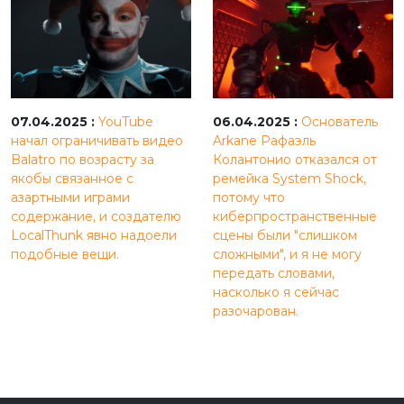
07.04.2025 :
YouTube
06.04.2025 :
Основатель
начал ограничивать видео
Arkane Рафаэль
Balatro по возрасту за
Колантонио отказался от
якобы связанное с
ремейка System Shock,
азартными играми
потому что
содержание, и создателю
киберпространственные
LocalThunk явно надоели
сцены были "слишком
подобные вещи.
сложными", и я не могу
передать словами,
насколько я сейчас
разочарован.