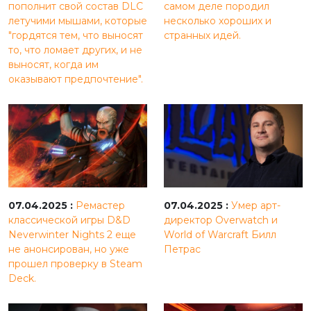
пополнит свой состав DLC
самом деле породил
летучими мышами, которые
несколько хороших и
"гордятся тем, что выносят
странных идей.
то, что ломает других, и не
выносят, когда им
оказывают предпочтение".
07.04.2025 :
Ремастер
07.04.2025 :
Умер арт-
классической игры D&D
директор Overwatch и
Neverwinter Nights 2 еще
World of Warcraft Билл
не анонсирован, но уже
Петрас
прошел проверку в Steam
Deck.