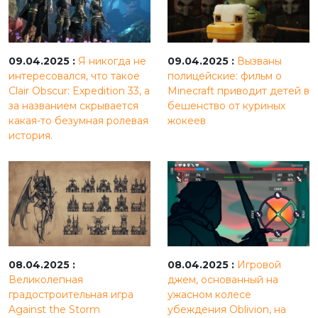
09.04.2025 :
Я никогда не
09.04.2025 :
Вызваны
интересовался, что такое
полицейские: фильм о
Clair Obscur: Expedition 33, а
Minecraft приводит детей в
за названием скрывается
бешенство от куриных
какая-то безумная ролевая
жокеев
история.
08.04.2025 :
08.04.2025 :
Игровой
Великолепная
джем, основанный на
градостроительная игра
ужасном колесе
Against the Storm
убеждения Oblivion, на