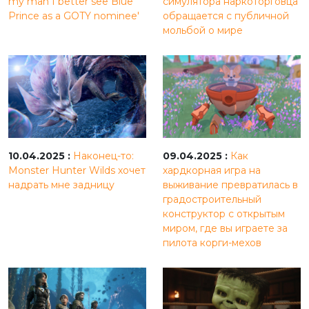
my man I better see Blue
симулятора наркоторговца
Prince as a GOTY nominee'
обращается с публичной
мольбой о мире
10.04.2025 :
Наконец-то:
09.04.2025 :
Как
Monster Hunter Wilds хочет
хардкорная игра на
надрать мне задницу
выживание превратилась в
градостроительный
конструктор с открытым
миром, где вы играете за
пилота корги-мехов