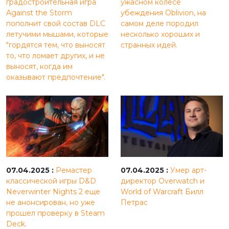
градостроительная игра
ужасном колесе
Against the Storm
убеждения Oblivion, на
пополнит свой состав DLC
самом деле породил
летучими мышами, которые
несколько хороших и
"гордятся тем, что выносят
странных идей.
то, что ломает других, и не
выносят, когда им
оказывают предпочтение".
07.04.2025 :
Ремастер
07.04.2025 :
Умер арт-
классической игры D&D
директор Overwatch и
Neverwinter Nights 2 еще
World of Warcraft Билл
не анонсирован, но уже
Петрас
прошел проверку в Steam
Deck.