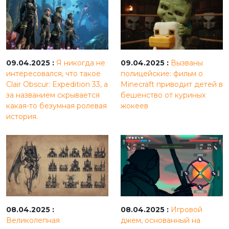
09.04.2025 :
Я никогда не
09.04.2025 :
Вызваны
интересовался, что такое
полицейские: фильм о
Clair Obscur: Expedition 33, а
Minecraft приводит детей в
за названием скрывается
бешенство от куриных
какая-то безумная ролевая
жокеев
история.
08.04.2025 :
08.04.2025 :
Игровой
Великолепная
джем, основанный на