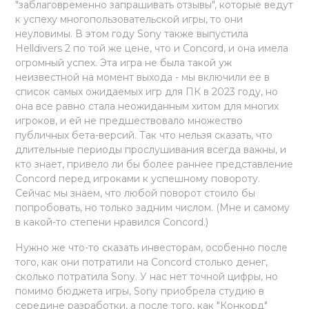
"заблаговременно запрашивать отзывы", которые ведут
к успеху многопользовательской игры, то они
неуловимы. В этом году Sony также выпустила
Helldivers 2 по той же цене, что и Concord, и она имела
огромный успех. Эта игра не была такой уж
неизвестной на момент выхода - мы включили ее в
список самых ожидаемых игр для ПК в 2023 году, но
она все равно стала неожиданным хитом для многих
игроков, и ей не предшествовало множество
публичных бета-версий. Так что нельзя сказать, что
длительные периоды прослушивания всегда важны, и
кто знает, привело ли бы более раннее представление
Concord перед игроками к успешному повороту.
Сейчас мы знаем, что любой поворот стоило бы
попробовать, но только задним числом. (Мне и самому
в какой-то степени нравился Concord.)
Нужно же что-то сказать инвесторам, особенно после
того, как они потратили на Concord столько денег,
сколько потратила Sony. У нас нет точной цифры, но
помимо бюджета игры, Sony приобрела студию в
середине разработки, а после того, как "Конкорд"