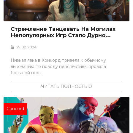
Стремление Танцевать На Могилах
Непопулярных Игр Стало Дурно...
29.08.2024
Низкая явка в Конкорд привела к обычному
ликованию по поводу перспективы провала
большой игры.
ЧИТАТЬ ПОЛНОСТЬЮ
Concord