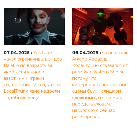
07.04.2025 :
YouTube
06.04.2025 :
Основатель
начал ограничивать видео
Arkane Рафаэль
Balatro по возрасту за
Колантонио отказался от
якобы связанное с
ремейка System Shock,
азартными играми
потому что
содержание, и создателю
киберпространственные
LocalThunk явно надоели
сцены были "слишком
подобные вещи.
сложными", и я не могу
передать словами,
насколько я сейчас
разочарован.