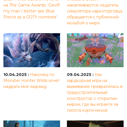
на The Game Awards: 'Geoff
накапливаются, издатель
my man I better see Blue
симулятора наркоторговца
Prince as a GOTY nominee'
обращается с публичной
мольбой о мире
10.04.2025 :
Наконец-то:
09.04.2025 :
Как
Monster Hunter Wilds хочет
хардкорная игра на
надрать мне задницу
выживание превратилась в
градостроительный
конструктор с открытым
миром, где вы играете за
пилота корги-мехов