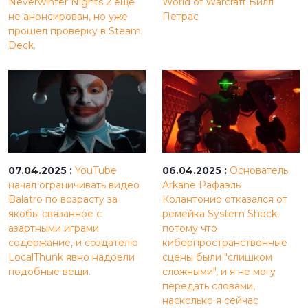
Neverwinter Nights 2 еще
World of Warcraft Билл
не анонсирован, но уже
Петрас
прошел проверку в Steam
Deck.
07.04.2025 :
YouTube
06.04.2025 :
Основатель
начал ограничивать видео
Arkane Рафаэль
Balatro по возрасту за
Колантонио отказался от
якобы связанное с
ремейка System Shock,
азартными играми
потому что
содержание, и создателю
киберпространственные
LocalThunk явно надоели
сцены были "слишком
подобные вещи.
сложными", и я не могу
передать словами,
насколько я сейчас