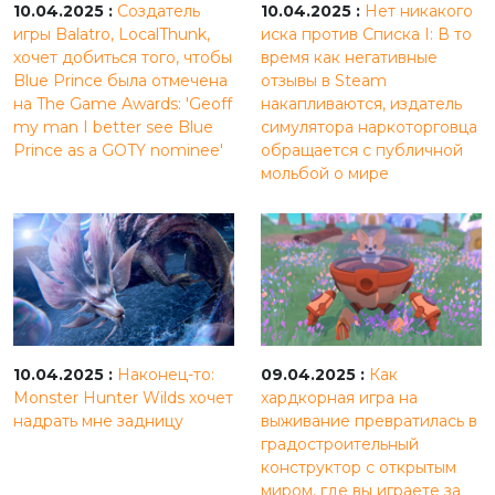
10.04.2025 :
Создатель
10.04.2025 :
Нет никакого
игры Balatro, LocalThunk,
иска против Списка I: В то
хочет добиться того, чтобы
время как негативные
Blue Prince была отмечена
отзывы в Steam
на The Game Awards: 'Geoff
накапливаются, издатель
my man I better see Blue
симулятора наркоторговца
Prince as a GOTY nominee'
обращается с публичной
мольбой о мире
10.04.2025 :
Наконец-то:
09.04.2025 :
Как
Monster Hunter Wilds хочет
хардкорная игра на
надрать мне задницу
выживание превратилась в
градостроительный
конструктор с открытым
миром, где вы играете за