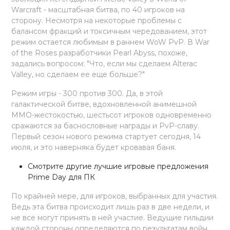
Warcraft - масштабная битва, по 40 игроков на
сторону. Несмотря на некоторые проблемы с
балансом фракций и токсичным чередованием, этот
режим остается любимым в раннем WoW PvP. В War
of the Roses разработчики Pearl Abyss, похоже,
задались вопросом: "Что, если мы сделаем Alterac
Valley, но сделаем ее еще больше?"
Режим игры - 300 против 300. Да, в этой
галактической битве, вдохновленной анимешной
MMO-жестокостью, шестьсот игроков одновременно
сражаются за баснословные награды и PvP-славу.
Первый сезон нового режима стартует сегодня, 14
июля, и это наверняка будет кровавая баня.
Смотрите другие лучшие игровые предложения
Prime Day для ПК
По крайней мере, для игроков, выбранных для участия.
Ведь эта битва происходит лишь раз в две недели, и
не все могут принять в ней участие. Ведущие гильдии
каждой стороны определяются по результатам войн