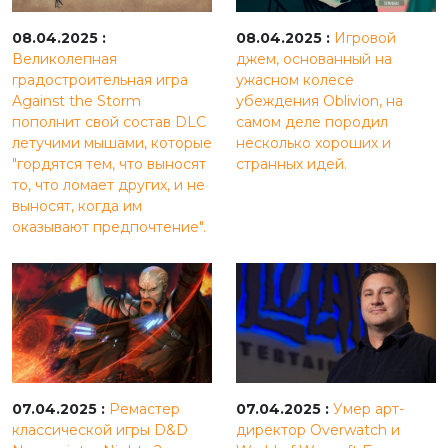
08.04.2025 :
08.04.2025 :
Игровой
Великолепная
джем, основанный на
градостроительная игра
ужасном колесе
Against the Storm
убеждения Oblivion, на
пополнит свой состав DLC
самом деле породил
летучими мышами, которые
несколько хороших и
"гордятся тем, что выносят
странных идей.
то, что ломает других, и не
выносят, когда им
оказывают предпочтение".
07.04.2025 :
Ремастер
07.04.2025 :
Умер арт-
классической игры D&D
директор Overwatch и