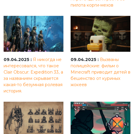
пилота корги-мехов
09.04.2025 :
Я никогда не
09.04.2025 :
Вызваны
интересовался, что такое
полицейские: фильм о
Clair Obscur: Expedition 33, а
Minecraft приводит детей в
за названием скрывается
бешенство от куриных
какая-то безумная ролевая
жокеев
история.