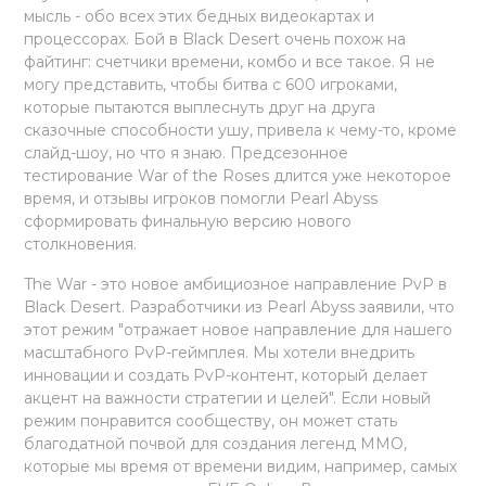
мысль - обо всех этих бедных видеокартах и
процессорах. Бой в Black Desert очень похож на
файтинг: счетчики времени, комбо и все такое. Я не
могу представить, чтобы битва с 600 игроками,
которые пытаются выплеснуть друг на друга
сказочные способности ушу, привела к чему-то, кроме
слайд-шоу, но что я знаю. Предсезонное
тестирование War of the Roses длится уже некоторое
время, и отзывы игроков помогли Pearl Abyss
сформировать финальную версию нового
столкновения.
The War - это новое амбициозное направление PvP в
Black Desert. Разработчики из Pearl Abyss заявили, что
этот режим "отражает новое направление для нашего
масштабного PvP-геймплея. Мы хотели внедрить
инновации и создать PvP-контент, который делает
акцент на важности стратегии и целей". Если новый
режим понравится сообществу, он может стать
благодатной почвой для создания легенд MMO,
которые мы время от времени видим, например, самых