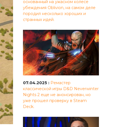
основанный на ужасном колесе
убеждения Oblivion, на самом деле
породил несколько хороших и
странных идей.
07.04.2025 :
Ремастер
классической игры D&D Neverwinter
Nights 2 еще не анонсирован, но
уже прошел проверку в Steam
Deck.