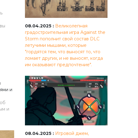
ь
 вы
08.04.2025 :
Великолепная
градостроительная игра Against the
Storm пополнит свой состав DLC
летучими мышами, которые
"гордятся тем, что выносят то, что
ломает других, и не выносят, когда
им оказывают предпочтение".
и
ями и
соб
ым и
08.04.2025 :
Игровой джем,