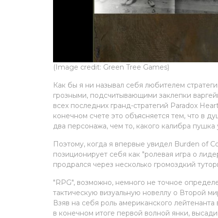
(Image credit: Green Tree Games)
Как бы я ни называл себя любителем стратеги
грозными, подсчитывающими заклепки варгейма
всех последних гранд-стратегий Paradox Hearts
конечном счете это объясняется тем, что в д
два персонажа, чем то, какого калибра пушка
Поэтому, когда я впервые увидел Burden of 
позиционирует себя как "ролевая игра о лидер
продрался через несколько громоздкий туториа
"RPG", возможно, немного не точное определ
тактическую визуальную новеллу о Второй мир
Взяв на себя роль американского лейтенанта
в конечном итоге первой волной янки, высад