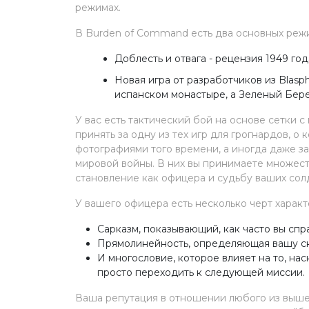
режимах.
В Burden of Command есть два основных режи
Доблесть и отвага - рецензия 1949 год
Новая игра от разработчиков из Blas
испанском монастыре, а Зеленый Бере
У вас есть тактический бой на основе сетки
принять за одну из тех игр для грогнардов, о
фотографиями того времени, а иногда даже з
мировой войны. В них вы принимаете множест
становление как офицера и судьбу ваших сол
У вашего офицера есть несколько черт характ
Сарказм, показывающий, как часто вы спр
Прямолинейность, определяющая вашу ск
И многословие, которое влияет на то, нас
просто переходить к следующей миссии.
Ваша репутация в отношении любого из выш