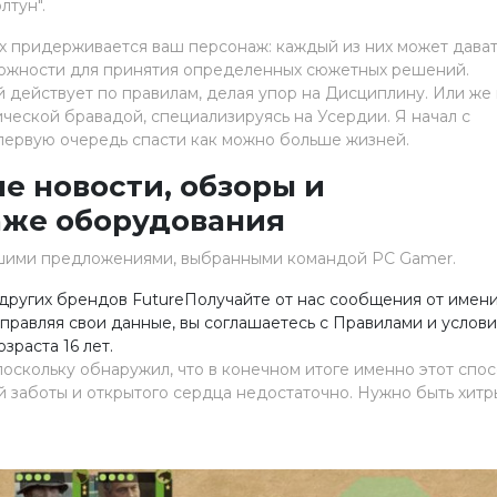
лтун".
х придерживается ваш персонаж: каждый из них может дават
можности для принятия определенных сюжетных решений.
 действует по правилам, делая упор на Дисциплину. Или же
ческой бравадой, специализируясь на Усердии. Я начал с
 первую очередь спасти как можно больше жизней.
е новости, обзоры и
аже оборудования
чшими предложениями, выбранными командой PC Gamer.
других брендов FutureПолучайте от нас сообщения от имен
равляя свои данные, вы соглашаетесь с Правилами и услови
раста 16 лет.
поскольку обнаружил, что в конечном итоге именно этот спо
й заботы и открытого сердца недостаточно. Нужно быть хитр