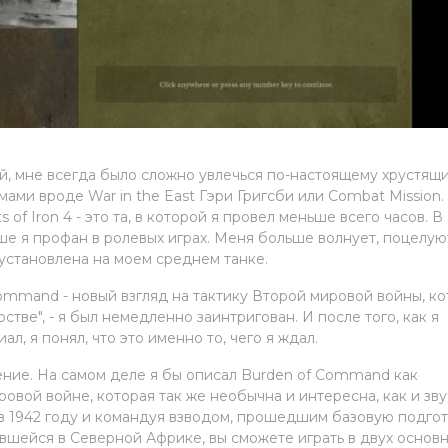
й, мне всегда было сложно увлечься по-настоящему хрустящ
ми вроде War in the East Гэри Григсби или Combat Mission.
 of Iron 4 - это та, в которой я провел меньше всего часов. В
уше я профан в ролевых играх. Меня больше волнует, поцелую
 установлена на моем среднем танке.
Command - новый взгляд на тактику Второй мировой войны, к
стве", - я был немедленно заинтригован. И после того, как я
л, я понял, что это именно то, чего я ждал.
ение. На самом деле я бы описал Burden of Command как
овой войне, которая так же необычна и интересна, как и зву
 в 1942 году и командуя взводом, прошедшим базовую подгот
ившейся в Северной Африке, вы сможете играть в двух основ