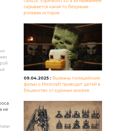
Obscur: Expedition 33, а за названием
скрывается какая-то безумная
ролевая история.
жно
ными
орой
аше
09.04.2025 :
Вызваны полицейские:
фильм о Minecraft приводит детей в
бешенство от куриных жокеев
роса
а не
гими