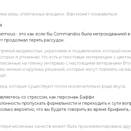
ма игры, сплетенных воедино. Вам может понравиться
а
phemous - это как если бы Commandos была метроидванией в
т продолжал терять рассудок.
 с прямой видимостью, укрытиями и подавлением, который мо
 которых я упоминал. Но есть и текстовые интермедии с цвет
аписанные на пленку интервью с настоящими ветеранами Вт
во мелких и крупных решений, которые могут повлиять на в
дат.
ера, которые существуют почти исключительно ради вкуса:
авляетесь со стрессом, как персонаж Баффи
лонность пропускать формальности и переходить к сути воп
колько вероятно, что вы будете говорить во время брифинга, 
еперечисленных качеств может быть прокомментирована дру