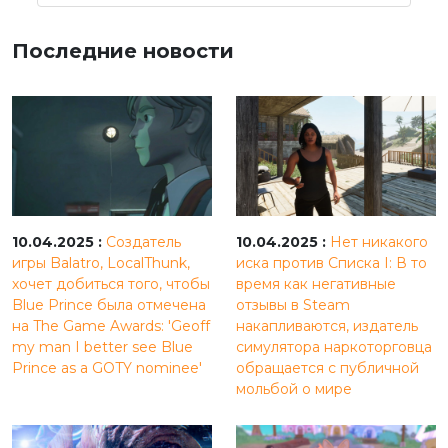
Последние новости
10.04.2025 :
Создатель
10.04.2025 :
Нет никакого
игры Balatro, LocalThunk,
иска против Списка I: В то
хочет добиться того, чтобы
время как негативные
Blue Prince была отмечена
отзывы в Steam
на The Game Awards: 'Geoff
накапливаются, издатель
my man I better see Blue
симулятора наркоторговца
Prince as a GOTY nominee'
обращается с публичной
мольбой о мире