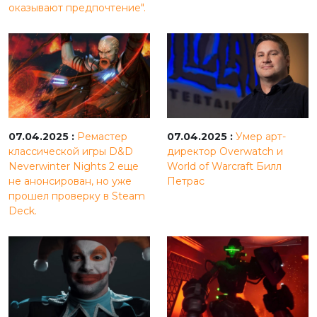
оказывают предпочтение".
07.04.2025 :
Ремастер
07.04.2025 :
Умер арт-
классической игры D&D
директор Overwatch и
Neverwinter Nights 2 еще
World of Warcraft Билл
не анонсирован, но уже
Петрас
прошел проверку в Steam
Deck.