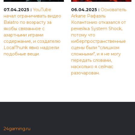
07.04.2025 :
YouTube
06.04.2025 :
Основатель
начал ограничивать видео
Arkane Рафаэль
Balatro по возрасту за
Колантонио отказался от
якобы связанное с
ремейка System Shock,
азартными играми
потому что
содержание, и создателю
киберпространственные
LocalThunk явно надоели
сцены были "слишком
подобные вещи.
сложными", и я не могу
передать словами,
насколько я сейчас
разочарован.
24gaming.ru