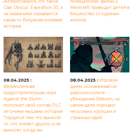
интересовался, что такое
полицейские: фильм о
Clair Obscur: Expedition 33, а
Minecraft приводит детей в
за названием скрывается
бешенство от куриных
какая-то безумная ролевая
жокеев
история.
08.04.2025 :
08.04.2025 :
Игровой
Великолепная
джем, основанный на
градостроительная игра
ужасном колесе
Against the Storm
убеждения Oblivion, на
пополнит свой состав DLC
самом деле породил
летучими мышами, которые
несколько хороших и
"гордятся тем, что выносят
странных идей.
то, что ломает других, и не
выносят, когда им