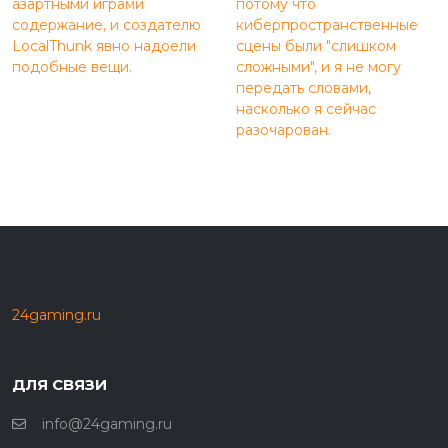
азартными играми
потому что
содержание, и создателю
киберпространственные
LocalThunk явно надоели
сцены были "слишком
подобные вещи.
сложными", и я не могу
передать словами,
насколько я сейчас
разочарован.
24gaming.ru
ДЛЯ СВЯЗИ
info@24gaming.ru