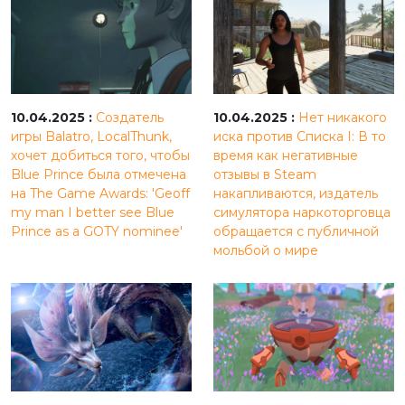
10.04.2025 :
Создатель
10.04.2025 :
Нет никакого
игры Balatro, LocalThunk,
иска против Списка I: В то
хочет добиться того, чтобы
время как негативные
Blue Prince была отмечена
отзывы в Steam
на The Game Awards: 'Geoff
накапливаются, издатель
my man I better see Blue
симулятора наркоторговца
Prince as a GOTY nominee'
обращается с публичной
мольбой о мире