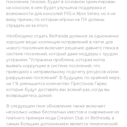
поколения, похоже, будет в основном ориентирован
на консоли, в нем будет улучшена поддержка и
возможности для консолей PS5 и Xbox Series, но я не
вижу причин, по которым игроки на ПК должны
страдать из-за этого.
Необходимо отдать Bethesda должное за однозначно
хорошие вещи: коллекция исправлений в патче для
нового поколения включает решение давнего глюка в
системе поселений, который даже моддеры с трудом
устраняли: "Устранена проблема, которая могла
вызвать коррупцию в системе поселений, что
приводило к неправильному подсчету ресурсов и/или
разрушению поселений". В будущем, по крайней мере,
на 1 % уменьшится количество Престонов Гарви,
которые будут доставать вас всякий раз, когда вы
возвращаетесь домой.
В следующем гене обновление также включает
несколько новых бесплатных квестов и снаряжение из
платного премиум-мода Creation Club от Bethesda, а
самым большим дополнением является тематический