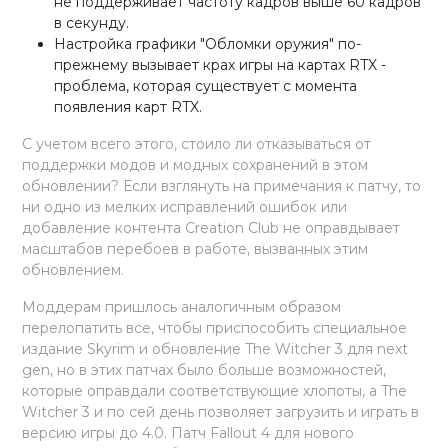
не поддерживает частоту кадров выше 60 кадров
в секунду.
Настройка графики "Обломки оружия" по-
прежнему вызывает крах игры на картах RTX -
проблема, которая существует с момента
появления карт RTX.
С учетом всего этого, стоило ли отказываться от
поддержки модов и модных сохранений в этом
обновлении? Если взглянуть на примечания к патчу, то
ни одно из мелких исправлений ошибок или
добавление контента Creation Club не оправдывает
масштабов перебоев в работе, вызванных этим
обновлением.
Моддерам пришлось аналогичным образом
перелопатить все, чтобы приспособить специальное
издание Skyrim и обновление The Witcher 3 для next
gen, но в этих патчах было больше возможностей,
которые оправдали соответствующие хлопоты, а The
Witcher 3 и по сей день позволяет загрузить и играть в
версию игры до 4.0. Патч Fallout 4 для нового