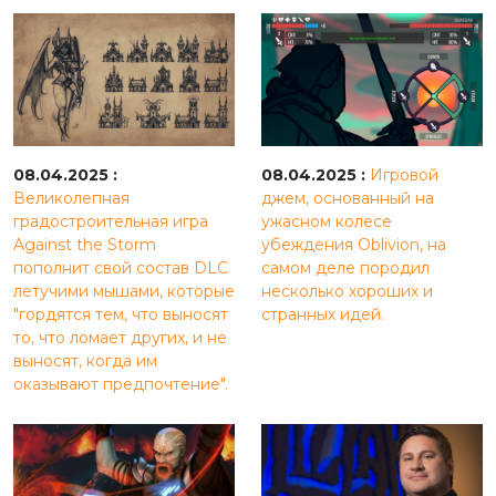
08.04.2025 :
08.04.2025 :
Игровой
Великолепная
джем, основанный на
градостроительная игра
ужасном колесе
Against the Storm
убеждения Oblivion, на
пополнит свой состав DLC
самом деле породил
летучими мышами, которые
несколько хороших и
"гордятся тем, что выносят
странных идей.
то, что ломает других, и не
выносят, когда им
оказывают предпочтение".