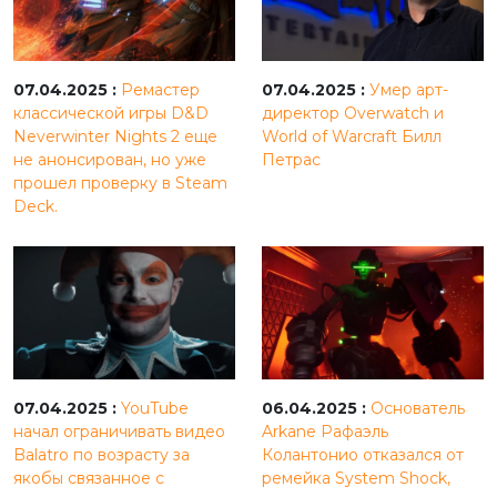
07.04.2025 :
Ремастер
07.04.2025 :
Умер арт-
классической игры D&D
директор Overwatch и
Neverwinter Nights 2 еще
World of Warcraft Билл
не анонсирован, но уже
Петрас
прошел проверку в Steam
Deck.
07.04.2025 :
YouTube
06.04.2025 :
Основатель
начал ограничивать видео
Arkane Рафаэль
Balatro по возрасту за
Колантонио отказался от
якобы связанное с
ремейка System Shock,