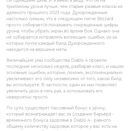
сегодняшний день. И я имею в виду, что он на
триллионы урона лучше, чем старые ржавые классы из
далекого прошлого 2023 года. Духорожденные
настолько сильны, что в следующем патче Blizzard
просто собирается показывать сокращенные цифры
урона, чтобы убрать экран во время боя. Однако она
не собирается исправлять вопиющие ошибки, из-за
которых почти каждый билд Духорожденного
находится на вершине меты.
Величайшие умы сообщества Diablo 4 провели
последние несколько недель, разбирая класс, и нашли
основные ошибки, которые, похоже, экспоненциально
увеличивают его силу независимо от того, какой билд
вы используете. В частности, один из них позволяет
увеличить урон в пять раз, а использовать его
невероятно просто.
По сути, существует пассивный бонус к урону,
который вознаграждает вас за создание барьера -
временного бонуса здоровья в Diablo 4 - равного
общему количеству здоровья, которое у вас есть на