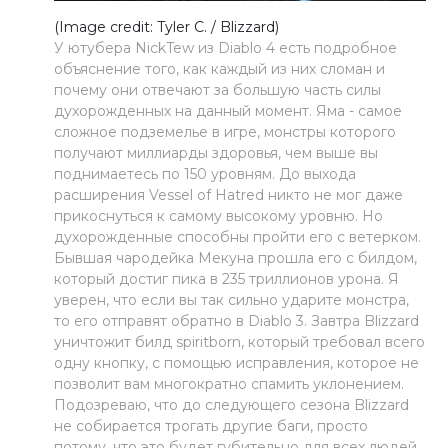
(Image credit: Tyler C. / Blizzard)
У ютубера NickTew из Diablo 4 есть подробное
объяснение того, как каждый из них сломан и
почему они отвечают за большую часть силы
духорожденных на данный момент. Яма - самое
сложное подземелье в игре, монстры которого
получают миллиарды здоровья, чем выше вы
поднимаетесь по 150 уровням. До выхода
расширения Vessel of Hatred никто не мог даже
прикоснуться к самому высокому уровню. Но
духорожденные способны пройти его с ветерком.
Бывшая чародейка Мекуна прошла его с билдом,
который достиг пика в 235 триллионов урона. Я
уверен, что если вы так сильно ударите монстра,
то его отправят обратно в Diablo 3. Завтра Blizzard
уничтожит билд spiritborn, который требовал всего
одну кнопку, с помощью исправления, которое не
позволит вам многократно спамить уклонением.
Подозреваю, что до следующего сезона Blizzard
не собирается трогать другие баги, просто
потому, что это будет губительно для всех людей,