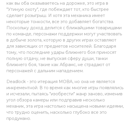
как вы оба оказываетесь на дорожке, это игра в
"Утиную охоту", где побеждает тот, кто быстрее
сделает розыгрыш. И хотя эта механика имеет
некоторые тонкости, все это добавляет богатства.
Поскольку доход делится с ближайшими товарищами
по команде, персонажи поддержки могут участвовать
в добыче золота, которую в других играх оставляют
для зависящих от предметов носителей. Благодаря
тому, что последние удары ближнего боя приносят
полную отдачу, не выпуская сферу души, танки
ближнего боя, такие как Абрамс, не страдают от
персонажей с дальним нападением.
Deadlock - это итерация MOBA, но она не является
инкрементной. В то время как многие игры появлялись
и исчезали, пытаясь "изобрести" жанр заново, изменив
угол обзора камеры или подправив несколько
механик, эта игра настолько насыщена новыми идеями,
что трудно оценить, насколько глубоко все это
продумано.