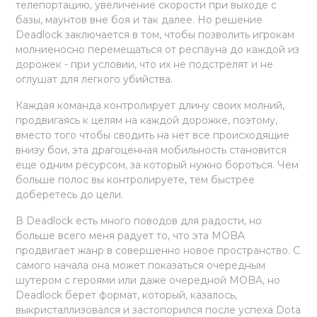
телепортацию, увеличение скорости при выходе с
базы, маунтов вне боя и так далее. Но решение
Deadlock заключается в том, чтобы позволить игрокам
молниеносно перемещаться от респауна до каждой из
дорожек - при условии, что их не подстрелят и не
оглушат для легкого убийства.
Каждая команда контролирует длину своих молний,
продвигаясь к целям на каждой дорожке, поэтому,
вместо того чтобы сводить на нет все происходящие
внизу бои, эта драгоценная мобильность становится
еще одним ресурсом, за который нужно бороться. Чем
больше полос вы контролируете, тем быстрее
доберетесь до цели.
В Deadlock есть много поводов для радости, но
больше всего меня радует то, что эта MOBA
продвигает жанр в совершенно новое пространство. С
самого начала она может показаться очередным
шутером с героями или даже очередной MOBA, но
Deadlock берет формат, который, казалось,
выкристаллизовался и застопорился после успеха Dota