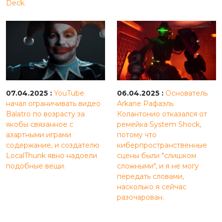
Deck.
07.04.2025 :
YouTube
06.04.2025 :
Основатель
начал ограничивать видео
Arkane Рафаэль
Balatro по возрасту за
Колантонио отказался от
якобы связанное с
ремейка System Shock,
азартными играми
потому что
содержание, и создателю
киберпространственные
LocalThunk явно надоели
сцены были "слишком
подобные вещи.
сложными", и я не могу
передать словами,
насколько я сейчас
разочарован.