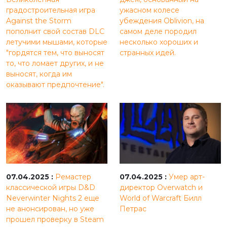
градостроительная игра
ужасном колесе
Against the Storm
убеждения Oblivion, на
пополнит свой состав DLC
самом деле породил
летучими мышами, которые
несколько хороших и
"гордятся тем, что выносят
странных идей.
то, что ломает других, и не
выносят, когда им
оказывают предпочтение".
07.04.2025 :
Ремастер
07.04.2025 :
Умер арт-
классической игры D&D
директор Overwatch и
Neverwinter Nights 2 еще
World of Warcraft Билл
не анонсирован, но уже
Петрас
прошел проверку в Steam