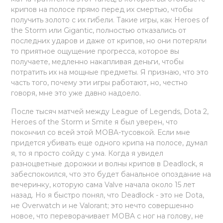
крипов на полосе прямо перед их смертью, чтобы
получить золото с их гибели. Такие игры, как Heroes of
the Storm или Gigantic, полностью отказались от
последних ударов и даже от крипов, но они потеряли
то приятное ощущение прогресса, которое вы
получаете, медленно накапливая деньги, чтобы
потратить их на мощные предметы. Я признаю, что это
часть того, почему эти игры работают, но, честно
говоря, мне это уже давно надоело.
После тысяч матчей между League of Legends, Dota 2,
Heroes of the Storm и Smite я был уверен, что
покончил со всей этой MOBA-тусовкой. Если мне
придется убивать еще одного крипа на полосе, думал
я, то я просто сойду с ума. Когда я увидел
разноцветные дорожки и волны крипов в Deadlock, я
забеспокоился, что это будет банальное опоздание на
вечеринку, которую сама Valve начала около 15 лет
назад. Но я быстро понял, что Deadlock - это не Dota,
не Overwatch и не Valorant; это нечто совершенно
новое, что переворачивает MOBA с ног на голову, не