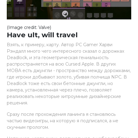
(Image credit: Valve)
Have ult, will travel
Взять, к примеру, карту. Автор PC Gamer Харви
Рэндалл много чего интересного сказал о дорожках
Deadlock, и эта геометрическая гениальность
распространяется на всю Cursed Apple. В других
MOBA есть джунгли - пространство между дорожками,
где игроки добывают золото, убивая полчища NPC. В
Deadlock тоже есть свои бетонные джунгли, но
камера, установленная через плечо, позволяет
реализовать некоторые хитроумные дизайнерские
решения.
Сразу после прохождения ланинга я становлюсь
частью видеоигры, на которую я подписался, а не
скучным прологом.