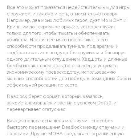
Все это может показаться недействительным для игры
с оружием, и так оно и есть, относительно говоря.
Например, два моих любимых героя, дуэт Мо и Эмп и
Крилл, имеют скромное оружие, которое служит
только для того, чтобы тыкать и обеспечивать
убийства. Настоящее мясо персонажа - в его
способности проделывать туннели под врагами и
подбрасывать их в воздух, обезоруживая и блокируя
одного длительным оглушением. Хедшоты и длинные
бомбы играют свою роль, но они всегда уступают
экономическому превосходству, использованию
мощных способностей для победы в командных боях и
эффективной ротации по карте.
Deadlock берет формат, который, казалось,
выкристаллизовался и застыл с успехом Dota 2, и
перевертывает статус-кво.
Каждая полоса оснащена молниями - способом
быстрого перемещения Deadlock между спаунами и
полосами. Другие MOBA предлагают ограниченную