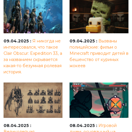
09.04.2025 :
Я никогда не
09.04.2025 :
Вызваны
интересовался, что такое
полицейские: фильм о
Clair Obscur: Expedition 33, а
Minecraft приводит детей в
за названием скрывается
бешенство от куриных
какая-то безумная ролевая
жокеев
история.
08.04.2025 :
08.04.2025 :
Игровой
Великолепная
джем, основанный на