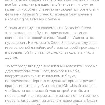
все было так, как раньше. Такой человек никому не
нравится - особенно миллионам людей, которые стали
фанатами Assassin's Creed благодаря безупречным
мирам Origins, Odyssey и Valhalla.
Я привык к тому, что современная Assassin's Creed -
это вхождение в обувь исторических архетипов
воинов, как в игровой эпизод Deadliest Warrior, а не...
ну, ассассин. Но Assassin's Creed Shadows, следующая
игра основной линейки, действие которой происходит
в феодальной Японии, похоже, хочет сделать и то, и
другое.
Ubisoft разделяет две дисциплины Assassin's Creed на
двух протагонистов: Наоэ, ловкого шиноби,
вооруженного скрытым клинком, и Ясукэ,
исторического Черного самурая, который встречает
врагов лицом к лицу. В интервью IGN Ubisoft заявила,
что большинство миссий можно пройти любым из
персонажей (некоторые из них зависят от конкретного
персонажа), оставляя за игроком право решать, будет