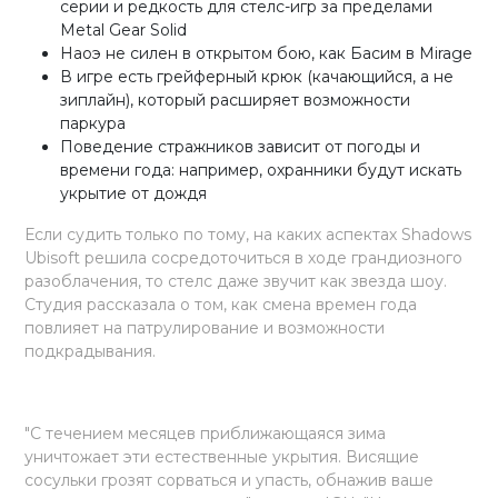
серии и редкость для стелс-игр за пределами
Metal Gear Solid
Наоэ не силен в открытом бою, как Басим в Mirage
В игре есть грейферный крюк (качающийся, а не
зиплайн), который расширяет возможности
паркура
Поведение стражников зависит от погоды и
времени года: например, охранники будут искать
укрытие от дождя
Если судить только по тому, на каких аспектах Shadows
Ubisoft решила сосредоточиться в ходе грандиозного
разоблачения, то стелс даже звучит как звезда шоу.
Студия рассказала о том, как смена времен года
повлияет на патрулирование и возможности
подкрадывания.
"С течением месяцев приближающаяся зима
уничтожает эти естественные укрытия. Висящие
сосульки грозят сорваться и упасть, обнажив ваше