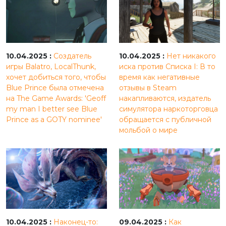
10.04.2025 :
Создатель
10.04.2025 :
Нет никакого
игры Balatro, LocalThunk,
иска против Списка I: В то
хочет добиться того, чтобы
время как негативные
Blue Prince была отмечена
отзывы в Steam
на The Game Awards: 'Geoff
накапливаются, издатель
my man I better see Blue
симулятора наркоторговца
Prince as a GOTY nominee'
обращается с публичной
мольбой о мире
10.04.2025 :
Наконец-то:
09.04.2025 :
Как