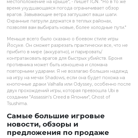
местоположение на крыше", - пишет IGN. "Но в то же
время ухудшающаяся погода ограничивает обзор
врагов. Завывающие ветра заглушают ваши шаги.
Охранные патрули держатся в теплых районах,
позволяя вам выбирать новые, более холодные пути."
Меньше всего было сказано о боевом стиле игры
Йосуке. Он сможет разрезать практически все, что не
прибито в мире (аккуратно), и парировать/
контратаковать врагов для быстрых убийств. Броня
противника может быть изношена и сломана
повторными ударами. Я не возлагаю больших надежд
на игру на мечах Shadows, если она будет похожа на
кнопочные драки Valhalla или Odyssey, особенно после
двух прохождений игры, которая превзошла Ubi в
создании "Assassin's Creed в Японии", Ghost of
Tsushima.
Самые большие игровые
новости, обзоры и
предложения по продаже