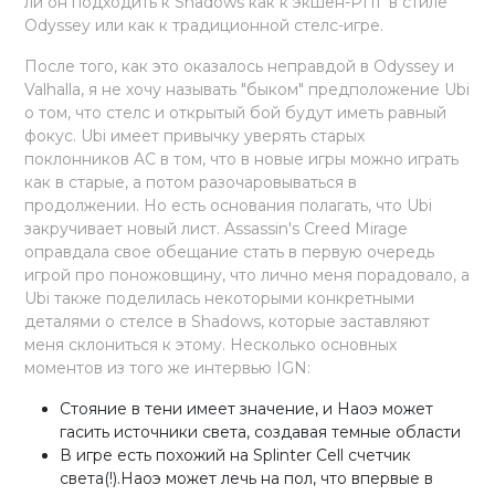
ли он подходить к Shadows как к экшен-РПГ в стиле
Odyssey или как к традиционной стелс-игре.
После того, как это оказалось неправдой в Odyssey и
Valhalla, я не хочу называть "быком" предположение Ubi
о том, что стелс и открытый бой будут иметь равный
фокус. Ubi имеет привычку уверять старых
поклонников AC в том, что в новые игры можно играть
как в старые, а потом разочаровываться в
продолжении. Но есть основания полагать, что Ubi
закручивает новый лист. Assassin's Creed Mirage
оправдала свое обещание стать в первую очередь
игрой про поножовщину, что лично меня порадовало, а
Ubi также поделилась некоторыми конкретными
деталями о стелсе в Shadows, которые заставляют
меня склониться к этому. Несколько основных
моментов из того же интервью IGN:
Стояние в тени имеет значение, и Наоэ может
гасить источники света, создавая темные области
В игре есть похожий на Splinter Cell счетчик
света(!).Наоэ может лечь на пол, что впервые в