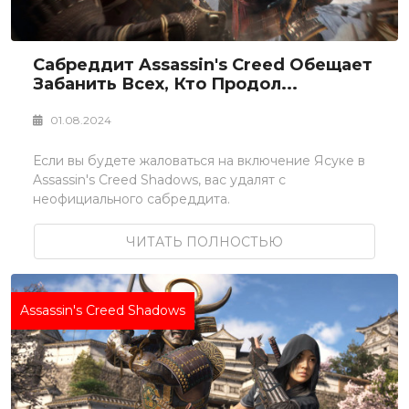
Сабреддит Assassin's Creed Обещает
Забанить Всех, Кто Продол...
01.08.2024
Если вы будете жаловаться на включение Ясуке в
Assassin's Creed Shadows, вас удалят с
неофициального сабреддита.
ЧИТАТЬ ПОЛНОСТЬЮ
Assassin's Creed Shadows