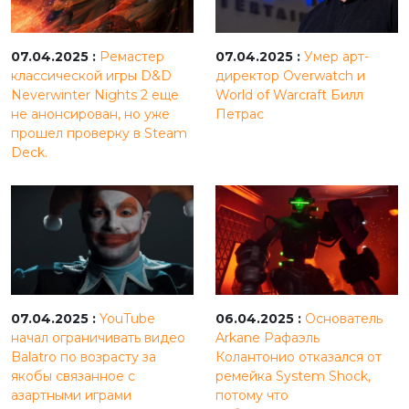
07.04.2025 :
Ремастер
07.04.2025 :
Умер арт-
классической игры D&D
директор Overwatch и
Neverwinter Nights 2 еще
World of Warcraft Билл
не анонсирован, но уже
Петрас
прошел проверку в Steam
Deck.
07.04.2025 :
YouTube
06.04.2025 :
Основатель
начал ограничивать видео
Arkane Рафаэль
Balatro по возрасту за
Колантонио отказался от
якобы связанное с
ремейка System Shock,
азартными играми
потому что