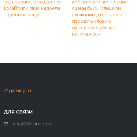
содержание, и создателю
киберпространственные
LocalThunk явно надоели
сцены были "слишком
подобные вещи.
сложными", и я не могу
передать словами,
насколько я сейчас
разочарован.
24gaming.ru
ДЛЯ СВЯЗИ
info@24gaming.ru