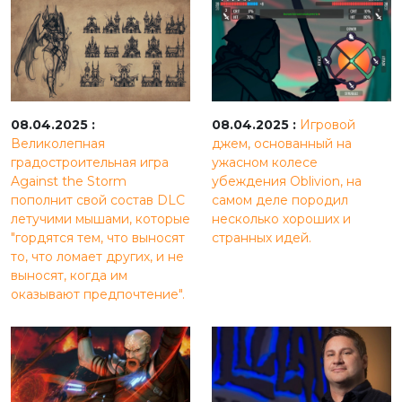
08.04.2025 :
08.04.2025 :
Игровой
Великолепная
джем, основанный на
градостроительная игра
ужасном колесе
Against the Storm
убеждения Oblivion, на
пополнит свой состав DLC
самом деле породил
летучими мышами, которые
несколько хороших и
"гордятся тем, что выносят
странных идей.
то, что ломает других, и не
выносят, когда им
оказывают предпочтение".