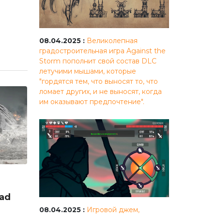
08.04.2025 :
Великолепная
градостроительная игра Against the
Storm пополнит свой состав DLC
летучими мышами, которые
"гордятся тем, что выносят то, что
ломает других, и не выносят, когда
им оказывают предпочтение".
ad
08.04.2025 :
Игровой джем,