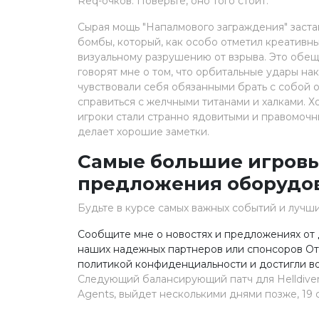
Req-очков. Поверьте, оно того стоит.
Сырая мощь "Напалмового заграждения" заст
бомбы, который, как особо отметил креативн
визуальному разрушению от взрыва. Это обещ
говорят мне о том, что орбитальные удары на
чувствовали себя обязанными брать с собой 
справиться с желчными титанами и халками. Х
игроки стали странно ядовитыми и правомочны
делает хорошие заметки.
Самые большие игровы
предложения оборудо
Будьте в курсе самых важных событий и луч
Сообщите мне о новостях и предложениях от 
наших надежных партнеров или спонсоров Отп
политикой конфиденциальности и достигли воз
Следующий балансирующий патч для Helldivers
Agents, выйдет несколькими днями позже, 19 