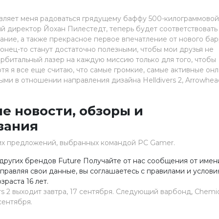
авляет меня радоваться грядущему баффу 500-килограммово
ый директор Йохан Пилестедт, теперь будет соответствовать
ание, а также прекрасное первое впечатление от нового ба
конец-то станут достаточно полезными, чтобы мои друзья не
орбитальный лазер на каждую миссию только для того, чтобы
отя я все еще считаю, что самые громкие, самые активные онл
ми в отношении направления дизайна Helldivers 2, Arrowhea
е новости, обзоры и
вания
ших предложений, выбранных командой PC Gamer.
других брендов Future Получайте от нас сообщения от имен
равляя свои данные, вы соглашаетесь с правилами и услови
раста 16 лет.
 2 выходит завтра, 17 сентября. Следующий варбонд, Chemic
сентября.