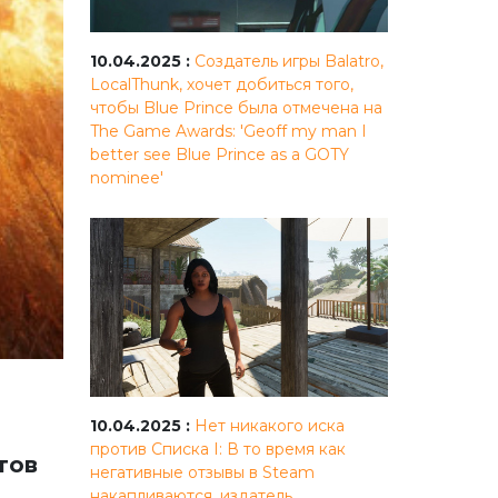
10.04.2025 :
Создатель игры Balatro,
LocalThunk, хочет добиться того,
чтобы Blue Prince была отмечена на
The Game Awards: 'Geoff my man I
better see Blue Prince as a GOTY
nominee'
10.04.2025 :
Нет никакого иска
против Списка I: В то время как
тов
негативные отзывы в Steam
накапливаются, издатель