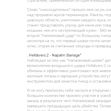
стратагеме, примененной сегодня командова
Слово "снисходительно" пришло мне на ум, к
над прорывом жуков-терминидов. Ракеты, по
широкую область, уничтожая каждого жука, ос
станет представлять угрозу для меня или то
мощным, чем его нестреляющий кузен - 380-мм
второй "Напалмовый удар" по большому гнезд
несмотря на то, что первый шквал почти ниче
огню, сгорая за считанные секунды и превра
. Helldivers 2 - Napalm Barrage"
Наблюдая за тем, как "Напалмовый шквал" дел
великолепие воздушного удара Helldivers 2 
обильны и эффективно уничтожают все живое н
желчные титаны и зарядные устройства, могу
инструментом для зачистки гнезд и остановки
Я не могу приписать себе заслуги в открытии 
большом количестве приняло участие в осво
заказа, в результате чего Напалмовый загради
завершить предыдущую цель убийства. Теперь 