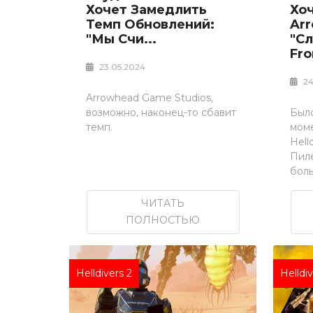
Хочет Замедлить
Хо
Темп Обновлений:
Ar
"Мы Счи...
"с
Fro
23.05.2024
24
Arrowhead Game Studios,
возможно, наконец-то сбавит
Был
темп.
моме
Hell
Пиле
бол
ЧИТАТЬ
ПОЛНОСТЬЮ
Helldivers 2
Helldi