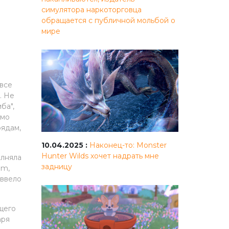
симулятора наркоторговца
обращается с публичной мольбой о
мире
 все
. Не
ба",
имо
рядам,
10.04.2025 :
Наконец-то: Monster
Hunter Wilds хочет надрать мне
олняла
задницу
om,
 ввело
щего
аря