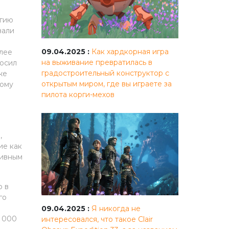
агию
вали
09.04.2025 :
Как хардкорная игра
олее
на выживание превратилась в
росил
градостроительный конструктор с
же
открытым миром, где вы играете за
ному
пилота корги-мехов
,
ие как
тивным
о в
го
09.04.2025 :
Я никогда не
0 000
интересовался, что такое Clair