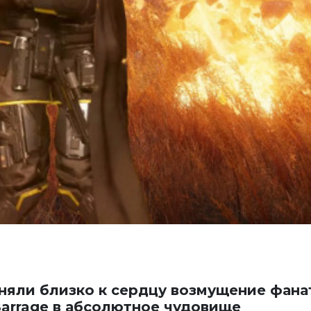
иняли близко к сердцу возмущение фана
arrage в абсолютное чудовище