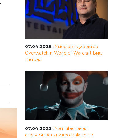
т
07.04.2025 :
Умер арт-директор
Overwatch и World of Warcraft Билл
Петрас
07.04.2025 :
YouTube начал
ограничивать видео Balatro по