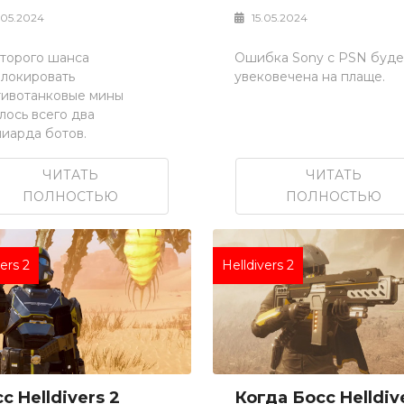
.05.2024
15.05.2024
второго шанса
Ошибка Sony с PSN буде
блокировать
увековечена на плаще.
тивотанковые мины
лось всего два
иарда ботов.
ЧИТАТЬ
ЧИТАТЬ
ПОЛНОСТЬЮ
ПОЛНОСТЬЮ
vers 2
Helldivers 2
с Helldivers 2
Когда Босс Helldiv