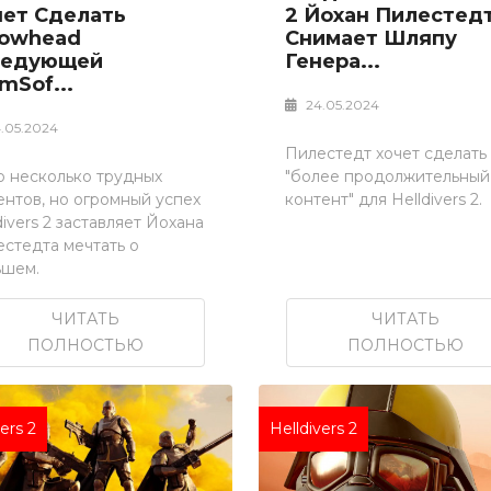
чет Сделать
2 Йохан Пилестед
rowhead
Снимает Шляпу
ледующей
Генера...
mSof...
24.05.2024
.05.2024
Пилестедт хочет сделать
о несколько трудных
"более продолжительный
нтов, но огромный успех
контент" для Helldivers 2.
divers 2 заставляет Йохана
стедта мечтать о
ьшем.
ЧИТАТЬ
ЧИТАТЬ
ПОЛНОСТЬЮ
ПОЛНОСТЬЮ
vers 2
Helldivers 2