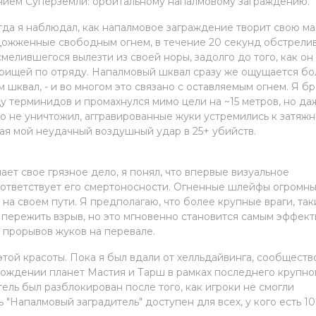
нием Суперземли: орбитальному напалмовому заграждению.
огда я наблюдал, как напалмовое заграждение творит свою м
дожженные свободным огнем, в течение 20 секунд обстрели
мелившегося вылезти из своей норы, задолго до того, как он
варищей по отряду. Напалмовый шквал сразу же ощущается б
 шквал, - и во многом это связано с оставляемым огнем. Я б
у терминидов и промахнулся мимо цели на ~15 метров, но да
го не уничтожил, аггравированные жуки устремились к затяж
щая мой неудачный воздушный удар в 25+ убийств.
ает свое грязное дело, я понял, что впервые визуальное
соответствует его смертоносности. Огненные шлейфы огромны
а своем пути. Я предполагаю, что более крупные враги, так
т пережить взрыв, но это мгновенно становится самым эффек
 прорывов жуков на перевале.
этой красоты. Пока я был вдали от хелльдайвинга, сообществ
бождении планет Мастия и Тарш в рамках последнего крупно
тель был разблокирован после того, как игроки не смогли
"Напалмовый заградитель" доступен для всех, у кого есть 1