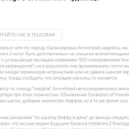
ТАЙТЕ НАС В TELEGRAM
ались в чате по поводу балансировки Arrowhead, надеюсь, мы
ivers 2 могут быть действительно не слишком впечатляющими
ему с устрашающе звучащим названием "500-килограммовая бом
 заграждение", но в результате она промахивалась почти м
яла гнезда терминидов нетронутыми или не давала шансов за
ну. Я рад сообщить, что ситуация наконец-то меняется.
ревогу по поводу "нерфов", Arrowhead непоследовательно вып
ртвуя при этом сложностью. Обновление Escalation of Freed
м шагом, добавив множество баффов, но в то же время оно
ния, раскрывая "по одному баффу в день" до выхода следую
азал, что мы уже видим будущее баланса Helldivers 2 благод