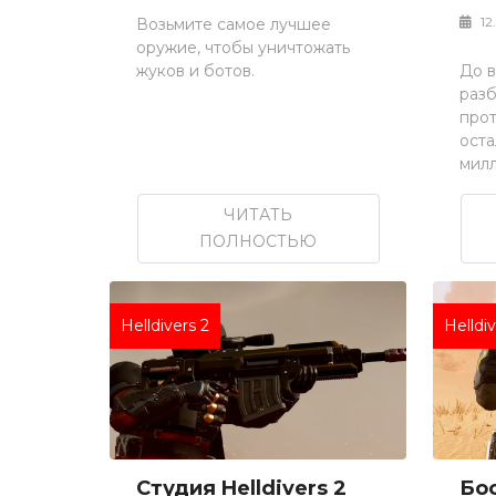
12
Возьмите самое лучшее
оружие, чтобы уничтожать
жуков и ботов.
До 
раз
про
оста
милл
ЧИТАТЬ
ПОЛНОСТЬЮ
Helldivers 2
Helldi
Студия Helldivers 2
Бос