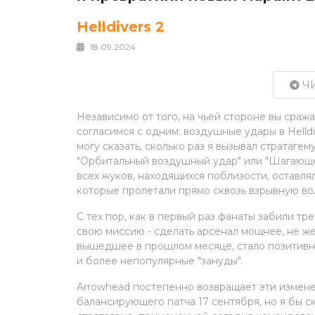
Helldivers 2
18.09.2024
ЧИ
Независимо от того, на чьей стороне вы сраж
согласимся с одним: воздушные удары в Helld
могу сказать, сколько раз я вызывал стратаг
"Орбитальный воздушный удар" или "Шагающее
всех жуков, находящихся поблизости, оставл
которые пролетали прямо сквозь взрывную вол
С тех пор, как в первый раз фанаты забили т
свою миссию - сделать арсенал мощнее, не же
вышедшее в прошлом месяце, стало позитивны
и более непопулярные "зануды".
Arrowhead постепенно возвращает эти измене
балансирующего патча 17 сентября, но я бы ск