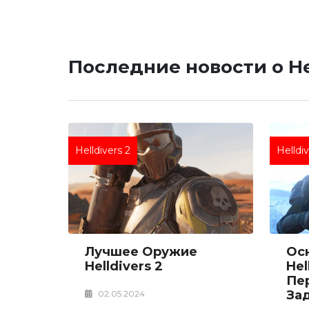
Последние новости о Hel
Helldivers 2
Helldi
Лучшее Оружие
Ос
Helldivers 2
Hel
Пе
Зад
02.05.2024