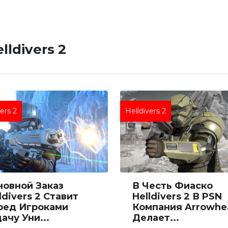
ldivers 2
vers 2
Helldivers 2
новной Заказ
В Честь Фиаско
ldivers 2 Ставит
Helldivers 2 В PSN
ред Игроками
Компания Arrowhe
ачу Уни...
Делает...