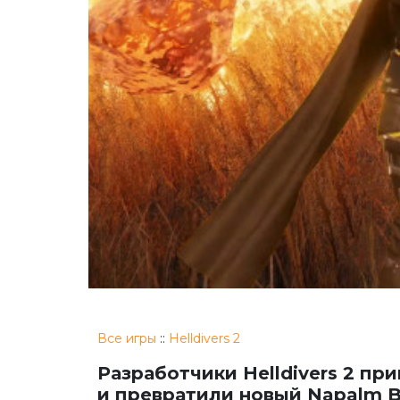
Все игры
::
Helldivers 2
Разработчики Helldivers 2 пр
и превратили новый Napalm B