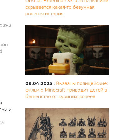
Obscur: Expedition 33, а за названием
скрывается какая-то безумная
й
ролевая история.
рража
айн-
d
09.04.2025 :
Вызваны полицейские:
фильм о Minecraft приводит детей в
бешенство от куриных жокеев
и
ями и
al