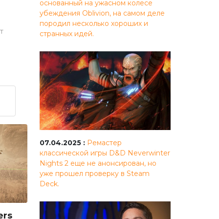
основанный на ужасном колесе
убеждения Oblivion, на самом деле
породил несколько хороших и
т
странных идей.
07.04.2025 :
Ремастер
классической игры D&D Neverwinter
Nights 2 еще не анонсирован, но
уже прошел проверку в Steam
Deck.
ers